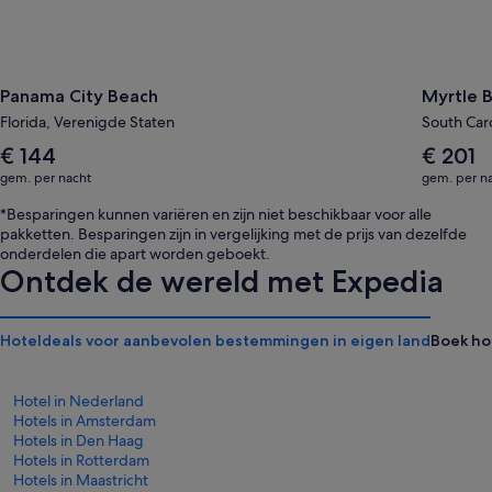
Panama City Beach
Myrtle 
Florida, Verenigde Staten
South Car
De
De
€ 144
€ 201
gemiddelde
gemiddel
gem. per nacht
gem. per n
prijs
prijs
per
per
*Besparingen kunnen variëren en zijn niet beschikbaar voor alle
nacht
nacht
pakketten. Besparingen zijn in vergelijking met de prijs van dezelfde
is
is
onderdelen die apart worden geboekt.
€ 144
€ 201
Ontdek de wereld met Expedia
Hoteldeals voor aanbevolen bestemmingen in eigen land
Boek ho
Hotel in Nederland
Hotels in Amsterdam
Hotels in Den Haag
Hotels in Rotterdam
Hotels in Maastricht