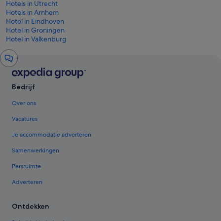
Hotels in Utrecht
Hotels in Arnhem
Hotel in Eindhoven
Hotel in Groningen
Hotel in Valkenburg
Chatvenster
Bedrijf
Over ons
Vacatures
Je accommodatie adverteren
Samenwerkingen
Persruimte
Adverteren
Ontdekken