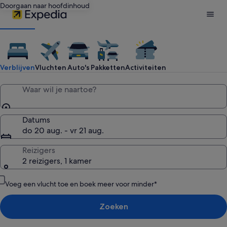
Doorgaan naar hoofdinhoud
Expedia:
zoek
Verblijven
Vluchten
Auto's
Pakketten
Activiteiten
hotels,
Waar wil je naartoe?
voordelige
Datums
do 20 aug. - vr 21 aug.
vluchten,
Reizigers
2 reizigers, 1 kamer
autoverhuurbedri
Voeg een vlucht toe en boek meer voor minder*
activiteiten
Zoeken