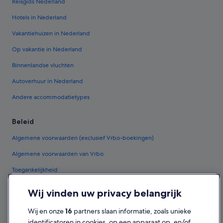
Reisgids Nederland
Hotels in Nederland
Vakantiehuizen in Nederland
Op vakantie in Nederland
Binnenlandse vluchten
Autoverhuur in Nederland
Andere accommodatietypes
Beleid
Algemene voorwaarden (exclusief Vrbo-boekingen)
Algemene voorwaarden van Vrbo
Toegankelijkheid
Privacy
Wij vinden uw privacy belangrijk
Cookies
Wij en onze
16
partners slaan informatie, zoals unieke
Gebruiksvoorwaarden
identificatoren in cookies, op een apparaat op, en/of