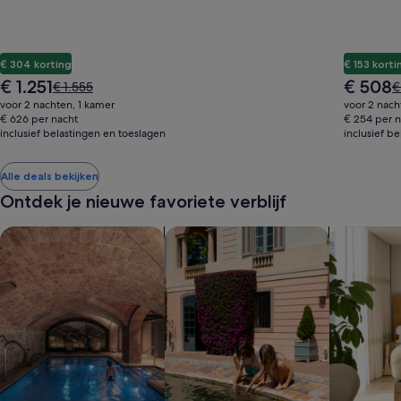
€ 304 korting
€ 153 korti
De
De
€ 1.251
€ 508
De
D
€ 1.555
€
prijs
prijs
prijs
pr
voor 2 nachten, 1 kamer
voor 2 nach
is
is
was
w
€ 626 per nacht
€ 254 per n
€ 1.251
€ 508
inclusief belastingen en toeslagen
€ 1.555,
inclusief b
€
zie
z
meer
m
Alle deals bekijken
informatie
i
Ontdek je nieuwe favoriete verblijf
over
o
het
h
standaardtarief.
s
Accommodaties met een spa zoeken
Gezinsvriendelijke accommodaties 
Aparthotel