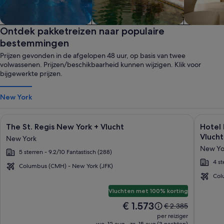
Spa
Ontdek pakketreizen naar populaire
Gezinsvriendelijk
Aparthote
bestemmingen
Prijzen gevonden in de afgelopen 48 uur, op basis van twee
volwassenen. Prijzen/beschikbaarheid kunnen wijzigen. Klik voor
bijgewerkte prijzen.
New York
Fotogalerie
Klik voor meer informatie over The St. Regis New York + Vluc
Fotoga
Klik voo
The St. Regis New York + Vlucht
Hotel 
voor
voor
Vlucht
New York
The
Hotel
New Yo
5 sterren - 9.2/10 Fantastisch (288)
St.
Riu
4 st
Regis
Plaza
Columbus (CMH) - New York (JFK)
New
Manha
Col
New
York
Times
Vluchten met 100% korting
York
Squar
De
€ 1.573
De
€ 2.385
prijs
prijs
per reiziger
is
was
wo. 12 aug - za. 15 aug (3 nachten)