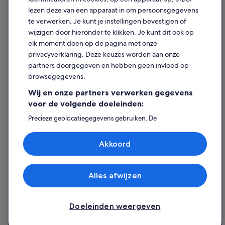
lezen deze van een apparaat in om persoonsgegevens
Juridische informatie/Contact
te verwerken. Je kunt je instellingen bevestigen of
Inhoudsrichtlijnen en inhoud rapporteren
wijzigen door hieronder te klikken. Je kunt dit ook op
elk moment doen op de pagina met onze
Hulp
privacyverklaring. Deze keuzes worden aan onze
partners doorgegeven en hebben geen invloed op
Contact
browsegegevens.
Je boeking wijzigen of annuleren
Wij en onze partners verwerken gegevens
Restitutieproces en tijdsbestek
voor de volgende doeleinden:
Boek een vlucht met airlinetegoed
Precieze geolocatiegegevens gebruiken. De
apparaatkenmerken actief scannen ter identificatie.
Internationale reisdocumenten
Informatie op een apparaat opslaan en/of openen.
Akkoord
Gepersonaliseerde advertenties en content, advertentie-
en contentmetingen, doelgroepenonderzoek en
ontwikkeling van diensten.
Partnerlijst (derden)
Alles afwijzen
© 2026 Expedia, Inc. - een bedrijf van Expedia Group. Alle rechten
voorbehouden. Expedia en het Expedia-logo zijn handelsmerken of
geregistreerde handelsmerken van Expedia, Inc.
Doeleinden weergeven