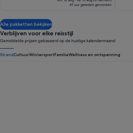
€ 1.573
47 uur geleden gevonden
€ 2.385,
zie
meer
informatie
Alle pakketten bekijken
over
het
Verblijven voor elke reisstijl
standaardtarief.
Gemiddelde prijzen gebaseerd op de huidige kalendermaand
Strand
Cultuur
Wintersport
Familie
Wellness en ontspanning
Panama City Beach
Myrtle B