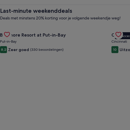
en
Last-minute weekenddeals
vakanties
Deals met minstens 20% korting voor je volgende weekendje weg!
Gallery
Deal bekijken voor Bayshore Resort at Put-in-Bay
Gallery
Deal beki
Bayshore Resort at Put-in-Bay
Cincinnat
VIP Acce
Carousel
Carous
Put-in-Bay
Cincinnati
Zeer goed
Uitzo
8,2
(330 beoordelingen)
10