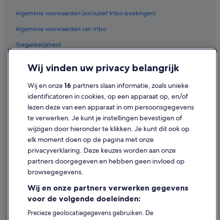
Algemene voorwaarden (exclusief Vrbo-boekingen)
Algemene voorwaarden van Vrbo
Toegankelijkheid
Privacy
Wij vinden uw privacy belangrijk
Cookies
Wij en onze
16
partners slaan informatie, zoals unieke
Gebruiksvoorwaarden
identificatoren in cookies, op een apparaat op, en/of
lezen deze van een apparaat in om persoonsgegevens
Juridische informatie/Contact
te verwerken. Je kunt je instellingen bevestigen of
Inhoudsrichtlijnen en inhoud rapporteren
wijzigen door hieronder te klikken. Je kunt dit ook op
elk moment doen op de pagina met onze
Hulp
privacyverklaring. Deze keuzes worden aan onze
partners doorgegeven en hebben geen invloed op
Contact
browsegegevens.
Je boeking wijzigen of annuleren
Wij en onze partners verwerken gegevens
Restitutieproces en tijdsbestek
voor de volgende doeleinden:
Boek een vlucht met airlinetegoed
Precieze geolocatiegegevens gebruiken. De