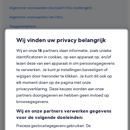
Algemene voorwaarden (exclusief Vrbo-boekingen)
Algemene voorwaarden van Vrbo
Toegankelijkheid
Privacy
Wij vinden uw privacy belangrijk
Cookies
Wij en onze
16
partners slaan informatie, zoals unieke
Gebruiksvoorwaarden
identificatoren in cookies, op een apparaat op, en/of
lezen deze van een apparaat in om persoonsgegevens
Juridische informatie/Contact
te verwerken. Je kunt je instellingen bevestigen of
Inhoudsrichtlijnen en inhoud rapporteren
wijzigen door hieronder te klikken. Je kunt dit ook op
elk moment doen op de pagina met onze
Hulp
privacyverklaring. Deze keuzes worden aan onze
partners doorgegeven en hebben geen invloed op
Contact
browsegegevens.
Je boeking wijzigen of annuleren
Wij en onze partners verwerken gegevens
Restitutieproces en tijdsbestek
voor de volgende doeleinden:
Boek een vlucht met airlinetegoed
Precieze geolocatiegegevens gebruiken. De