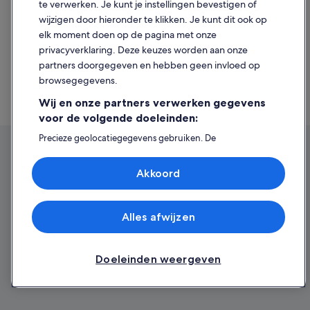
Stroomgebied.d6228223.Auto-Huren
te verwerken. Je kunt je instellingen bevestigen of
https://www.expedia.nl/Autoverhuur-La-
wijzigen door hieronder te klikken. Je kunt dit ook op
Tortuga.d3000424782.Auto-Huren
elk moment doen op de pagina met onze
https://www.expedia.nl/Autoverhuur-Maracaibo-
privacyverklaring. Deze keuzes worden aan onze
Laagvlaktes.d6228230.Auto-Huren
partners doorgegeven en hebben geen invloed op
https://www.expedia.nl/Autoverhuur-Isla-
browsegegevens.
Coche.d553248621532467093.Auto-Huren
https://www.expedia.nl/Autoverhuur-Insular-
Wij en onze partners verwerken gegevens
Region.d3000412308.Auto-Huren
voor de volgende doeleinden:
Precieze geolocatiegegevens gebruiken. De
apparaatkenmerken actief scannen ter identificatie.
Informatie op een apparaat opslaan en/of openen.
Akkoord
Gepersonaliseerde advertenties en content, advertentie-
en contentmetingen, doelgroepenonderzoek en
ontwikkeling van diensten.
Partnerlijst (derden)
Alles afwijzen
Doeleinden weergeven