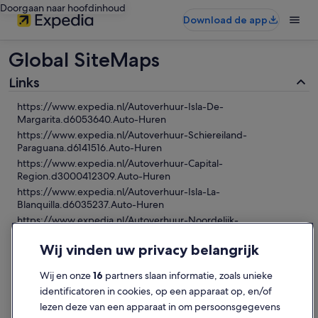
Doorgaan naar hoofdinhoud
Download de app
Global SiteMaps
Links
https://www.expedia.nl/Autoverhuur-Isla-De-
Margarita.d6053640.Auto-Huren
https://www.expedia.nl/Autoverhuur-Schiereiland-
Paraguana.d6141516.Auto-Huren
https://www.expedia.nl/Autoverhuur-Capital-
Region.d3000412309.Auto-Huren
https://www.expedia.nl/Autoverhuur-Isla-La-
Blanquilla.d6035237.Auto-Huren
https://www.expedia.nl/Autoverhuur-Noordelijk-
Gebergte.d6228235.Auto-Huren
Wij vinden uw privacy belangrijk
https://www.expedia.nl/Autoverhuur-Isla-De-
Coche.d6173554.Auto-Huren
Wij en onze
16
partners slaan informatie, zoals unieke
https://www.expedia.nl/Autoverhuur-Guiana-
Hoogvlaktes.d6228203.Auto-Huren
identificatoren in cookies, op een apparaat op, en/of
https://www.expedia.nl/Autoverhuur-Orinoco-
lezen deze van een apparaat in om persoonsgegevens