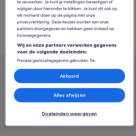
Regio.d653031314477834240.Auto-Huren
te verwerken. Je kunt je instellingen bevestigen of
https://www.expedia.nl/Autoverhuur-Nachitsjevan-
wijzigen door hieronder te klikken. Je kunt dit ook op
Regio.d653031780417228800.Auto-Huren
elk moment doen op de pagina met onze
https://www.expedia.nl/Autoverhuur-Ganja-Gazakh-
privacyverklaring. Deze keuzes worden aan onze
Region.d3000435660.Auto-Huren
partners doorgegeven en hebben geen invloed op
https://www.expedia.nl/Autoverhuur-Regio-
browsegegevens.
Lankaran.d653030981042114560.Auto-Huren
https://www.expedia.nl/Autoverhuur-
Wij en onze partners verwerken gegevens
Nakhchivan.d6141682.Auto-Huren
voor de volgende doeleinden:
Precieze geolocatiegegevens gebruiken. De
apparaatkenmerken actief scannen ter identificatie.
Informatie op een apparaat opslaan en/of openen.
Akkoord
Gepersonaliseerde advertenties en content, advertentie-
en contentmetingen, doelgroepenonderzoek en
ontwikkeling van diensten.
Partnerlijst (derden)
Alles afwijzen
Doeleinden weergeven