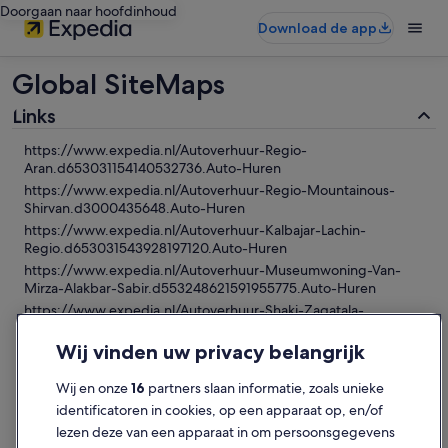
Doorgaan naar hoofdinhoud
Download de app
Global SiteMaps
Links
https://www.expedia.nl/Autoverhuur-Regio-
Aran.d653031154140532736.Auto-Huren
https://www.expedia.nl/Autoverhuur-Regio-Mountainous-
Shirvan.d3000435648.Auto-Huren
https://www.expedia.nl/Autoverhuur-Kalbajar-Lachin-
Regio.d653031543928197120.Auto-Huren
https://www.expedia.nl/Autoverhuur-Museumwoning-Van-
Mirza-Alakbar-Sabir.d553248621591955775.Auto-Huren
https://www.expedia.nl/Autoverhuur-Shaki-Zaqatala-
Regio.d653030376088297472.Auto-Huren
Wij vinden uw privacy belangrijk
https://www.expedia.nl/Autoverhuur-Absheron-
Regio.d653030024471859200.Auto-Huren
Wij en onze
16
partners slaan informatie, zoals unieke
https://www.expedia.nl/Autoverhuur-Guba-Khachmaz-
Region.d3000435652.Auto-Huren
identificatoren in cookies, op een apparaat op, en/of
https://www.expedia.nl/Autoverhuur-Opper-Karabach-
lezen deze van een apparaat in om persoonsgegevens