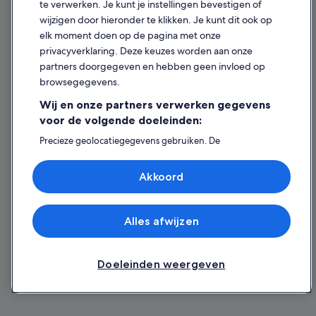
te verwerken. Je kunt je instellingen bevestigen of
wijzigen door hieronder te klikken. Je kunt dit ook op
elk moment doen op de pagina met onze
privacyverklaring. Deze keuzes worden aan onze
partners doorgegeven en hebben geen invloed op
browsegegevens.
Wij en onze partners verwerken gegevens
voor de volgende doeleinden:
Precieze geolocatiegegevens gebruiken. De
apparaatkenmerken actief scannen ter identificatie.
Informatie op een apparaat opslaan en/of openen.
Akkoord
Gepersonaliseerde advertenties en content, advertentie-
en contentmetingen, doelgroepenonderzoek en
ontwikkeling van diensten.
Partnerlijst (derden)
Alles afwijzen
Doeleinden weergeven