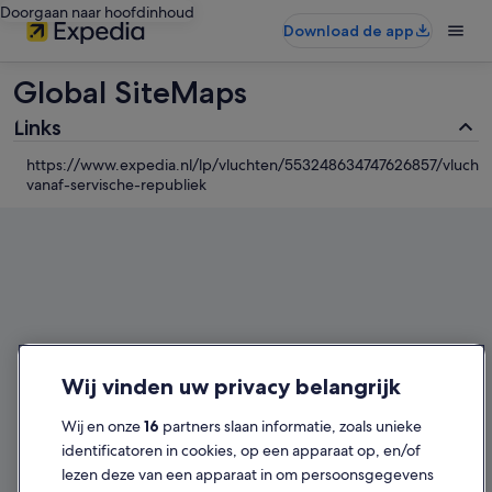
Doorgaan naar hoofdinhoud
Download de app
Global SiteMaps
Links
https://www.expedia.nl/lp/vluchten/553248634747626857/vlucht
vanaf-servische-republiek
Wij vinden uw privacy belangrijk
Wij en onze
16
partners slaan informatie, zoals unieke
identificatoren in cookies, op een apparaat op, en/of
lezen deze van een apparaat in om persoonsgegevens