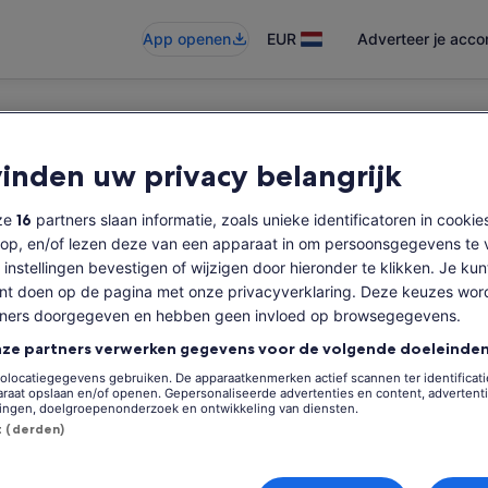
App openen
EUR
Adverteer je acc
vinden uw privacy belangrijk
baar
nze
16
partners slaan informatie, zoals unieke identificatoren in cookie
op, en/of lezen deze van een apparaat in om persoonsgegevens te 
 instellingen bevestigen of wijzigen door hieronder te klikken. Je kun
t doen op de pagina met onze privacyverklaring. Deze keuzes wor
tners doorgegeven en hebben geen invloed op browsegegevens.
nze partners verwerken gegevens voor de volgende doeleinden
olocatiegegevens gebruiken. De apparaatkenmerken actief scannen ter identificatie
raat opslaan en/of openen. Gepersonaliseerde advertenties en content, advertent
ingen, doelgroepenonderzoek en ontwikkeling van diensten.
st (derden)