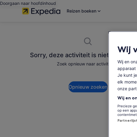
Doorgaan naar hoofdinhoud
Reizen boeken
Wij 
Sorry, deze activiteit is niet beschik
Wij en o
Zoek opnieuw naar activiteiten.
apparaat 
Je kunt je
elk momen
Opnieuw zoeken
onze par
Wij en o
Precieze ge
op een appa
contentmet
Partnerlij