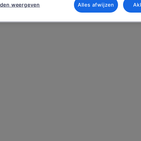
nden weergeven
Alles afwijzen
Ak