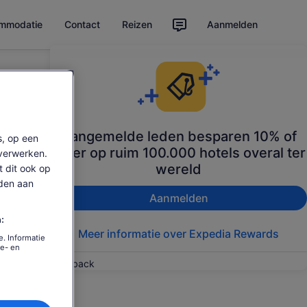
ommodatie
Contact
Reizen
Aanmelden
Aangemelde leden besparen 10% of
s, op een
meer op ruim 100.000 hotels overal ter
verwerken.
wereld
t dit ook op
den aan
Aanmelden
:
Meer informatie over Expedia Rewards
. Informatie
ie- en
Feedback