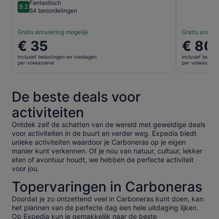
Fantastisch
9.2
9.2 van 10
64 beoordelingen
Gratis annulering mogelijk
Gratis annule
De
€ 35
De
€ 80
prijs
prijs
inclusief belastingen en toeslagen
inclusief belas
is
is
per volwassene
per volwassene
€ 35
€ 80
per
per
volwassene
volwasse
De beste deals voor
activiteiten
Ontdek zelf de schatten van de wereld met geweldige deals
voor activiteiten in de buurt en verder weg. Expedia biedt
unieke activiteiten waardoor je Carboneras op je eigen
manier kunt verkennen. Of je nou van natuur, cultuur, lekker
eten of avontuur houdt, we hebben de perfecte activiteit
voor jou.
Topervaringen in Carboneras
Doordat je zo ontzettend veel in Carboneras kunt doen, kan
het plannen van de perfecte dag een hele uitdaging lijken.
Op Expedia kun je gemakkelijk naar de beste