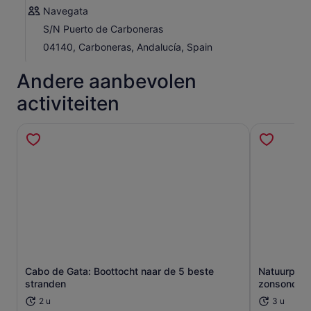
Navegata
S/N Puerto de Carboneras
04140, Carboneras, Andalucía, Spain
Andere aanbevolen
activiteiten
Cabo de Gata: Boottocht naar de 5 beste
Natuurpark 
Opent een nieuwe tab
stranden
zonsonder
2 u
3 u