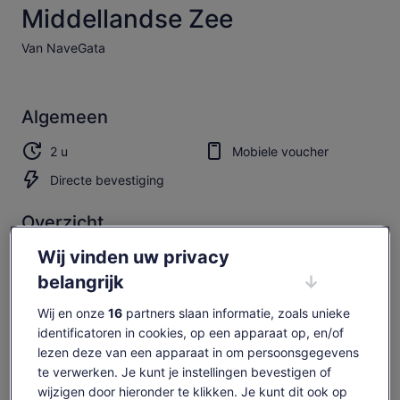
Middellandse Zee
Van NaveGata
Algemeen
2 u
Mobiele voucher
Directe bevestiging
Overzicht
Wij vinden uw privacy
De kust van Cabo de Gata is ongetwijfeld de meest
spectaculaire kustlijn van de hele Spaanse Middellandse Zee
belangrijk
Wij en onze
16
partners slaan informatie, zoals unieke
identificatoren in cookies, op een apparaat op, en/of
Beschikbaarheid
lezen deze van een apparaat in om persoonsgegevens
te verwerken. Je kunt je instellingen bevestigen of
controleren
wijzigen door hieronder te klikken. Je kunt dit ook op