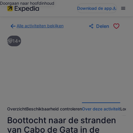
Doorgaan naar hoofdinhoud
Download de app
Alle activiteiten bekijken
Delen
Terug
naar
14+
de
zoekresultatenpagina
voor
activiteiten
Overzicht
Beschikbaarheid controleren
Over deze activiteit
Locati
Boottocht naar de stranden
van Cabo de Gata in de