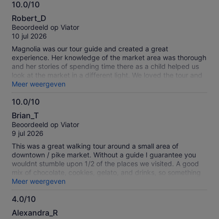
10.0/10
10.0
Robert_D
van
Beoordeeld op Viator
10
10 jul 2026
Magnolia was our tour guide and created a great
experience. Her knowledge of the market area was thorough
and her stories of spending time there as a child helped us
look at the market in a different light. We loved the tour and
would highly recommend it as well as asking for Magnolia as
Meer weergeven
a guide.
10.0/10
10.0
Brian_T
van
Beoordeeld op Viator
10
9 jul 2026
This was a great walking tour around a small area of
downtown / pike market. Without a guide I guarantee you
wouldnt stumble upon 1/2 of the places we visited. A good
mix of chocolate, cookies, gelato, and drinks, so something
for everyone.
Meer weergeven
4.0/10
4.0
Alexandra_R
van