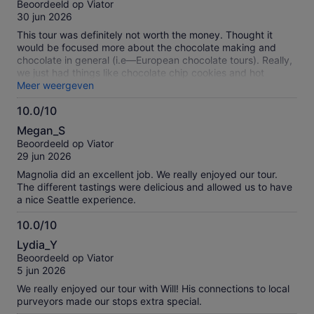
Beoordeeld op Viator
10
30 jun 2026
This tour was definitely not worth the money. Thought it
would be focused more about the chocolate making and
chocolate in general (i.e—European chocolate tours). Really,
we just had things like chocolate chip cookies and hot
chocolate from local places. Little to no history along the way
Meer weergeven
and essentially nothing about chocolate. Would’ve rather
10.0/10
saved the money from the tour and just tried local bakeries
10.0
myself. Tour guide was NOT informative and if you’ve done
Megan_S
another tour, you’ve probably already stopped at the same
van
Beoordeeld op Viator
places.
10
29 jun 2026
Magnolia did an excellent job. We really enjoyed our tour.
The different tastings were delicious and allowed us to have
a nice Seattle experience.
10.0/10
10.0
Lydia_Y
van
Beoordeeld op Viator
10
5 jun 2026
We really enjoyed our tour with Will! His connections to local
purveyors made our stops extra special.