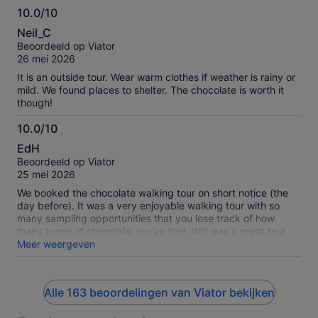
10.0/10
10.0
Neil_C
van
Beoordeeld op Viator
10
26 mei 2026
It is an outside tour. Wear warm clothes if weather is rainy or
mild. We found places to shelter. The chocolate is worth it
though!
10.0/10
10.0
EdH
van
Beoordeeld op Viator
10
25 mei 2026
We booked the chocolate walking tour on short notice (the
day before). It was a very enjoyable walking tour with so
many sampling opportunities that you lose track of how
many types of chocolate you’ve had. Will was a great tour
guide. I’d recommend this tour to anyone unless you have
Meer weergeven
any mobility issues as there is a lot of walking and a few BIG
hills to go down and up again.
Alle 163 beoordelingen van Viator bekijken