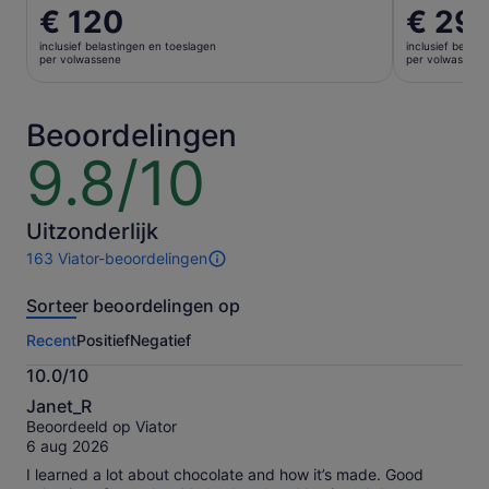
De
€ 120
De
€ 29
prijs
prijs
inclusief belastingen en toeslagen
inclusief belas
is
is
per volwassene
per volwassene
€ 120
€ 29
per
per
volwassene
volwasse
Beoordelingen
9.8/10
9.8
van
10
Uitzonderlijk
163 Viator-beoordelingen
163
beoordelingen
Sorteer beoordelingen op
van
deze
Recent
Positief
Negatief
activiteit.
Meer
10.0/10
informatie
10.0
over
Janet_R
van
onze
Beoordeeld op Viator
10
geverifieerde
6 aug 2026
beoordelingen
I learned a lot about chocolate and how it’s made. Good