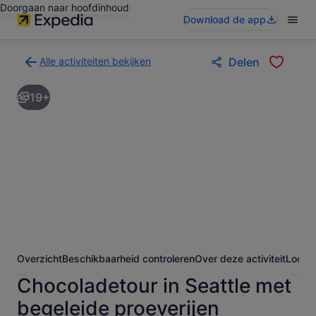
Doorgaan naar hoofdinhoud
Download de app
Alle activiteiten bekijken
Delen
Terug
naar
19+
de
zoekresultatenpagina
voor
activiteiten
Overzicht
Beschikbaarheid controleren
Over deze activiteit
Locati
Chocoladetour in Seattle met
begeleide proeverijen