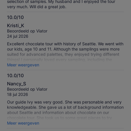
selection of samples. My husband and I enjoyed the tour
very much. Will did a great job.
10.0/10
10.0
Kristi_K
van
Beoordeeld op Viator
10
24 jul 2026
Excellent chocolate tour with history of Seattle. We went with
our kids, age 10 and 11. Although the samplings were more
suited for advanced palettes, they enjoyed trying different
things! I personally loved every sampling, including the
cinnamon hot chocolate from the original Starbucks location.
Meer weergeven
The walking tour included some elevation changes such
10.0/10
steps and a slight down hill walk. Our tour guide Woody was
10.0
excellent, informative, interested in our opinions, and kind.
Nancy_S
He quickly rendered aid to an elderly man who fell out of his
van
Beoordeeld op Viator
wheelchair by getting ice and calling 911. A stellar human
10
18 jul 2026
being. Our group was small, six people, and we enjoyed the
company. I would rate this tour 10 out of 10, highly
Our guide Ivy was very good. She was personable and very
recommend.
knowledgeable. She gave us a lot of background information
about Seattle and information about chocolate on our
chocolate tour. She took us to some great places to try
chocolate and gave us personal recommendations for
Meer weergeven
exploring Seattle