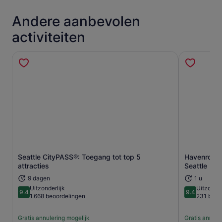
Andere aanbevolen
activiteiten
Seattle CityPASS®: Toegang tot top 5
Havenrondva
Opent een nieuwe tab
attracties
Seattle
9 dagen
1 u
Uitzonderlijk
Uitzonder
9.4
9.4
9.4 van 10
9.4 van 10
1.668 beoordelingen
231 beoo
Gratis annulering mogelijk
Gratis annule