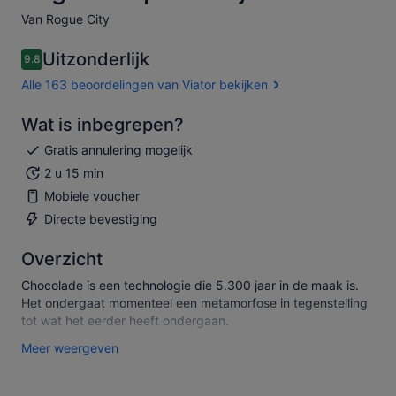
Van Rogue City
Uitzonderlijk
9.8
9.8 van 10
Alle 163 beoordelingen van Viator bekijken
Wat is inbegrepen?
Gratis annulering mogelijk
2 u 15 min
Mobiele voucher
Directe bevestiging
Overzicht
Chocolade is een technologie die 5.300 jaar in de maak is.
Het ondergaat momenteel een metamorfose in tegenstelling
tot wat het eerder heeft ondergaan.
Deze tour viert chocolade in al zijn vormen; geniet samen
Meer weergeven
met je all-time favorieten van iets onverwachts.
We bezoeken bakkerijen, chocolatiers en speciaalzaken,