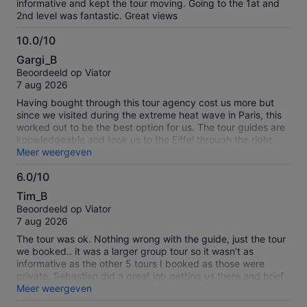
informative and kept the tour moving. Going to the 1at and
2nd level was fantastic. Great views
10.0/10
10.0
Gargi_B
van
Beoordeeld op Viator
10
7 aug 2026
Having bought through this tour agency cost us more but
since we visited during the extreme heat wave in Paris, this
worked out to be the best option for us. The tour guides are
knowledgeable and took us to the Eiffel through the right
gates and helped us navigate the long lines in security. They
Meer weergeven
also gave us a quick overview of the experience so that we
6.0/10
could beat the wait and the crowd to the top! So all in all
6.0
totally worth it!
Tim_B
van
Beoordeeld op Viator
10
7 aug 2026
The tour was ok. Nothing wrong with the guide, just the tour
we booked.. it was a larger group tour so it wasn’t as
informative as the other 5 tours I booked as those were
private. Sebastian did a great job getting us there and brief
introduction. From there we were on our own. So basic tour
Meer weergeven
basic outcome. Wasn’t bad but wasn’t extra.