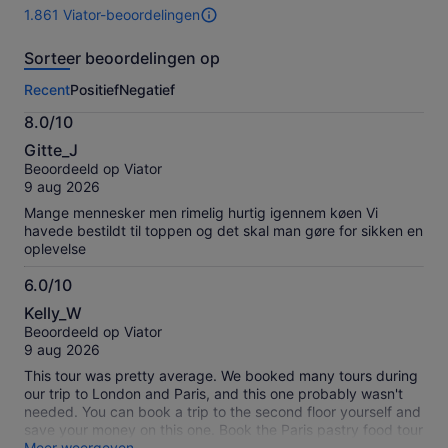
volwassene
volwasse
1.861 Viator-beoordelingen
1861
beoordelingen
Sorteer beoordelingen op
van
deze
Recent
Positief
Negatief
activiteit.
Meer
8.0/10
informatie
8.0
over
Gitte_J
van
onze
Beoordeeld op Viator
10
geverifieerde
9 aug 2026
beoordelingen
Mange mennesker men rimelig hurtig igennem køen Vi
havede bestildt til toppen og det skal man gøre for sikken en
oplevelse
6.0/10
6.0
Kelly_W
van
Beoordeeld op Viator
10
9 aug 2026
This tour was pretty average. We booked many tours during
our trip to London and Paris, and this one probably wasn't
needed. You can book a trip to the second floor yourself and
save your money on this one. Book the Paris pastry food tour
instead!
Meer weergeven