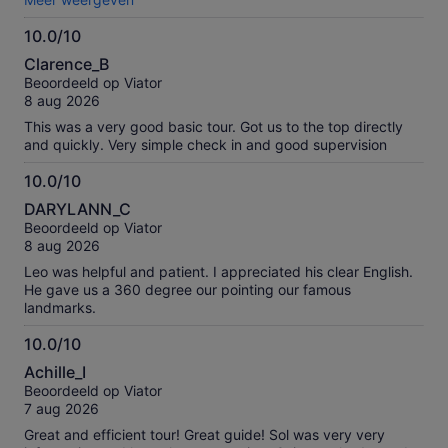
10.0/10
10.0
Clarence_B
van
Beoordeeld op Viator
10
8 aug 2026
This was a very good basic tour. Got us to the top directly
and quickly. Very simple check in and good supervision
10.0/10
10.0
DARYLANN_C
van
Beoordeeld op Viator
10
8 aug 2026
Leo was helpful and patient. I appreciated his clear English.
He gave us a 360 degree our pointing our famous
landmarks.
10.0/10
10.0
Achille_I
van
Beoordeeld op Viator
10
7 aug 2026
Great and efficient tour! Great guide! Sol was very very