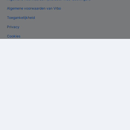
Algemene voorwaarden van Vrbo
Toegankelijkheid
Privacy
Cookies
Gebruiksvoorwaarden
Juridische informatie/Contact
Inhoudsrichtlijnen en inhoud rapporteren
Hulp
Contact
Je boeking wijzigen of annuleren
Restitutieproces en tijdsbestek
Boek een vlucht met airlinetegoed
Internationale reisdocumenten