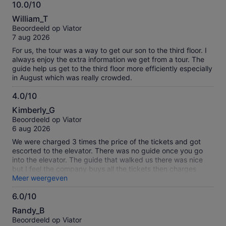
10.0/10
10.0
William_T
van
Beoordeeld op Viator
10
7 aug 2026
For us, the tour was a way to get our son to the third floor. I
always enjoy the extra information we get from a tour. The
guide help us get to the third floor more efficiently especially
in August which was really crowded.
4.0/10
4.0
Kimberly_G
van
Beoordeeld op Viator
10
6 aug 2026
We were charged 3 times the price of the tickets and got
escorted to the elevator. There was no guide once you go
into the elevator. The guide that walked us there was nice
but I feel the company buys all the tickets then charges
tourists triple to use them.
Meer weergeven
6.0/10
6.0
Randy_B
van
Beoordeeld op Viator