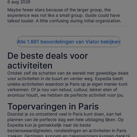
10
6 aug 2026
Maybe fewer stars because of the larger group, the
experience was not like a small group. Guide could have
talked louder. A little confusing during initial organization.
Alle 1.861 beoordelingen van Viator bekijken
De beste deals voor
activiteiten
Ontdek zelf de schatten van de wereld met geweldige deals
voor activiteiten in de buurt en verder weg. Expedia biedt
unieke activiteiten waardoor je Paris op je eigen manier kunt
verkennen. Of je nou van natuur, cultuur, lekker eten of
avontuur houdt, we hebben de perfecte activiteit voor jou.
Topervaringen in Paris
Doordat je zo ontzettend veel in Paris kunt doen, kan het
plannen van de perfecte dag een hele uitdaging lijken. Op
Expedia kun je gemakkelijk naar de beste
bezienswaardigheden, rondleidingen en activiteiten in Paris
zoeken. Gezinnen, koppels en zakenreizigers kunnen dankzij