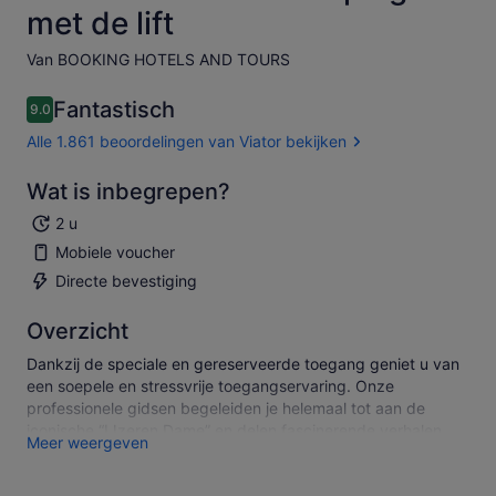
met de lift
Van BOOKING HOTELS AND TOURS
Fantastisch
9.0
9.0 van 10
Alle 1.861 beoordelingen van Viator bekijken
Wat is inbegrepen?
2 u
Mobiele voucher
Directe bevestiging
Overzicht
Dankzij de speciale en gereserveerde toegang geniet u van
een soepele en stressvrije toegangservaring. Onze
professionele gidsen begeleiden je helemaal tot aan de
iconische “IJzeren Dame” en delen fascinerende verhalen
Meer weergeven
over hoe, wanneer, waarom en door wie het is gebouwd.
Geniet vanaf de tweede verdieping van een adembenemend