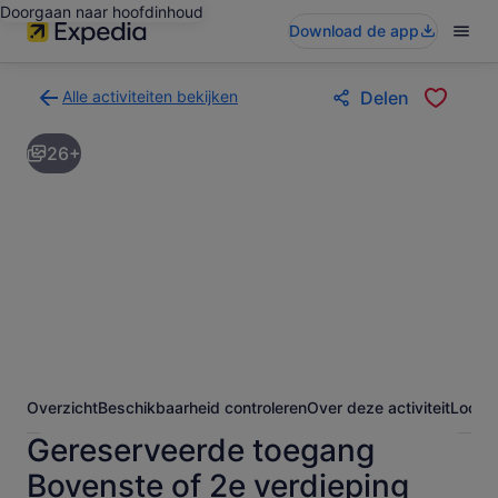
Doorgaan naar hoofdinhoud
Download de app
Alle activiteiten bekijken
Delen
Terug
naar
26+
de
zoekresultatenpagina
voor
activiteiten
Overzicht
Beschikbaarheid controleren
Over deze activiteit
Locati
Gereserveerde toegang
Bovenste of 2e verdieping