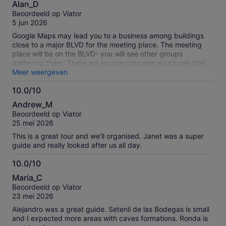
over
Alan_D
van
onze
Beoordeeld op Viator
10
geverifieerde
5 jun 2026
beoordelingen
Google Maps may lead you to a business among buildings
close to a major BLVD for the meeting place. The meeting
place will be on the BLVD- you will see other groups
gathering there. There are square concrete structures that
you can sit on. There will be a gaggle of buses that show up
Meer weergeven
and you will just have to check with each bus to find yours.
10.0/10
Yeah, it's annoying. However our bus was very nice as was
10.0
the tour leader who will check you in. You'll get about a 1
Andrew_M
hour taste of the town Sentenil de las Bodegas which has a
van
Beoordeeld op Viator
Moorish history and is visually interesting due to it being built
10
25 mei 2026
into the rocks. Then it was off to Ronda another town that
has a Roman and Moorish history. Our guided tour was in
This is a great tour and we'll organised. Janet was a super
Spanish and English and gave us good views of town as well
guide and really looked after us all day.
as an unexpected but very good history of bull fighting in
Spain and Ronda in particular. Ronda, visually, doesn't
10.0/10
disappoint. We are thinking about returning and spending a
10.0
Maria_C
couple days. Overall the tour was very good.
van
Beoordeeld op Viator
10
23 mei 2026
Alejandro was a great guide. Setenil de las Bodegas is small
and I expected more areas with caves formations. Ronda is