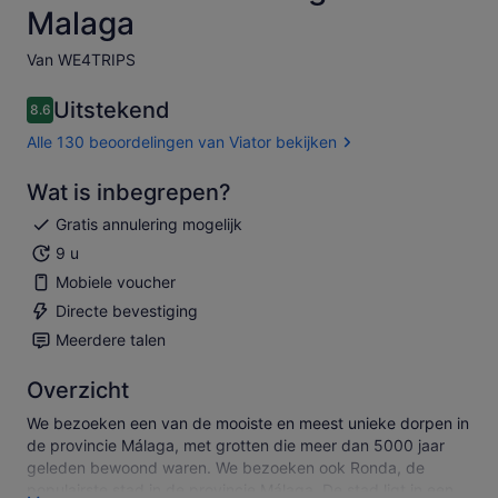
Malaga
Van WE4TRIPS
Uitstekend
8.6
8.6 van 10
Alle 130 beoordelingen van Viator bekijken
Wat is inbegrepen?
Gratis annulering mogelijk
9 u
Mobiele voucher
Directe bevestiging
Meerdere talen
Overzicht
We bezoeken een van de mooiste en meest unieke dorpen in
de provincie Málaga, met grotten die meer dan 5000 jaar
geleden bewoond waren. We bezoeken ook Ronda, de
populairste stad in de provincie Málaga. De stad ligt in een