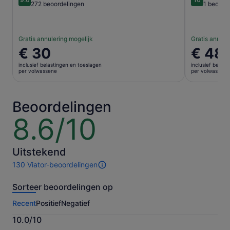
9.6 van 10
10 van 10
272 beoordelingen
1 beoorde
Gratis annulering mogelijk
Gratis annule
De
€ 30
De
€ 48
prijs
prijs
inclusief belastingen en toeslagen
inclusief belas
is
is
per volwassene
per volwassene
€ 30
€ 48
per
per
volwassene
volwasse
Beoordelingen
8.6/10
8.6
van
10
Uitstekend
130 Viator-beoordelingen
130
beoordelingen
Sorteer beoordelingen op
van
deze
Recent
Positief
Negatief
activiteit.
Meer
10.0/10
informatie
10.0