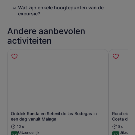
Wat zijn enkele hoogtepunten van de
excursie?
Andere aanbevolen
activiteiten
Ontdek Ronda en Setenil de las Bodegas in
Rondleiding
Opent een nieuwe tab
een dag vanuit Málaga
Costa del S
10 u
8 u
Uitzonderlijk
Uitzonder
9.6
10