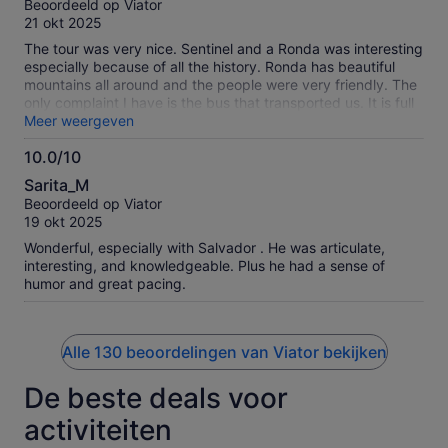
Beoordeeld op Viator
10
21 okt 2025
The tour was very nice. Sentinel and a Ronda was interesting
especially because of all the history. Ronda has beautiful
mountains all around and the people were very friendly. The
only complaint I have is the bus that transported us. It is full
bus of passengers, however from the start of the morning till
Meer weergeven
the end of the tour day, the A/C didn’t wok. Very hot on the
10.0/10
bus especially when the sun is shinning through the
10.0
windows, even when the curtains are closed. The bus also
Sarita_M
shakes and makes noises as if it is falling apart. We have
van
Beoordeeld op Viator
been about in Spain for a month and all of the rest of the
10
19 okt 2025
tours have newer Mercedez buses with comfortable riding,
A/C and charging ports. This one is an older bus with none of
Wonderful, especially with Salvador . He was articulate,
the fore mentioned. Need to find a company with better
interesting, and knowledgeable. Plus he had a sense of
buses for the paying public on the tours. Again as for the
humor and great pacing.
tour to the places we visited it was very nice. Thank you.
Alle 130 beoordelingen van Viator bekijken
De beste deals voor
activiteiten