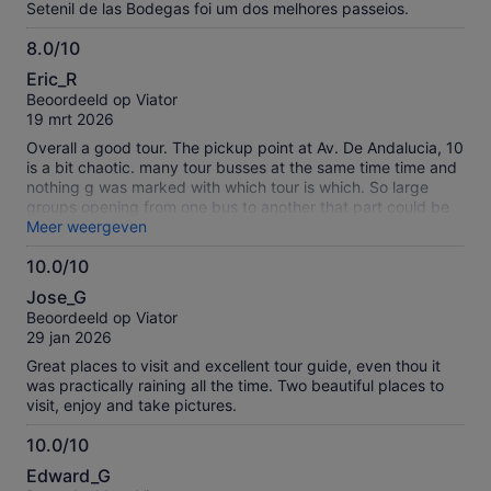
Setenil de las Bodegas foi um dos melhores passeios.
8.0/10
8.0
Eric_R
van
Beoordeeld op Viator
10
19 mrt 2026
Overall a good tour. The pickup point at Av. De Andalucia, 10
is a bit chaotic. many tour busses at the same time time and
nothing g was marked with which tour is which. So large
groups opening from one bus to another that part could be
organized a bit better. And at least put signs up. Otherwise a
Meer weergeven
worthy tour from Malaga as Setenil and Ronda (and most of
10.0/10
the drive is beautiful)
10.0
Jose_G
van
Beoordeeld op Viator
10
29 jan 2026
Great places to visit and excellent tour guide, even thou it
was practically raining all the time. Two beautiful places to
visit, enjoy and take pictures.
10.0/10
10.0
Edward_G
van