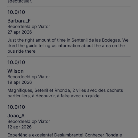
spectacular.
10.0/10
10.0
Barbara_F
van
Beoordeeld op Viator
10
27 apr 2026
Just the right amount of time in Sentenil de las Bodegas. We
liked the guide telling us information about the area on the
bus ride there.
10.0/10
10.0
Wilson
van
Beoordeeld op Viator
10
19 apr 2026
Magnifiques, Setenil et Rhonda, 2 villes avec des cachets
particuliers, à découvrir, à faire avec un guide.
10.0/10
10.0
Joao_A
van
Beoordeeld op Viator
10
12 apr 2026
Experiência excelente! Deslumbrante! Conhecer Ronda e