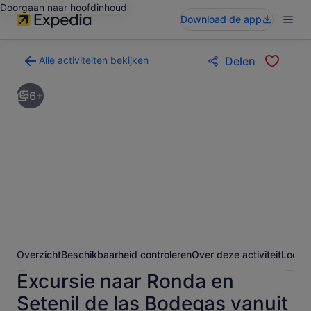
Doorgaan naar hoofdinhoud
Download de app
Alle activiteiten bekijken
Delen
Terug
naar
6+
de
zoekresultatenpagina
voor
activiteiten
Overzicht
Beschikbaarheid controleren
Over deze activiteit
Locati
Excursie naar Ronda en
Setenil de las Bodegas vanuit