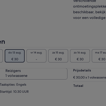
Verschillende
t echt een toeristische tour, maar stap voor
ontmoetingsplekke
p ontdek je de geschiedenis van de stad, de
halen en lotgevallen van de mensen die in de
beschikbaar, bekijk
si woonden en de kunst en architectuur. een
voor een volledige l
°-analyse van Matera 'Schande van Italië' en
fgoed van de Mensheid'.
komt ook langs een aantal locaties uit de 007-
ms; The Passion, W.Vrouw. kon de groep
en
imaal 18 mensen bereiken. Indien nodig
den radio's verstrekt om de rondleiding te
gemakkelijken
do 13 aug.
vr 14 aug.
za 15 aug.
zo 16 aug.
ma 17 au
€ 30
-
€ 30
€ 30
€ 30
Reizigers
Prijsdetails
1 volwassene
€ 30,00 x 1 volwassen
Taalopties: Engels
Totaal
Starttijd: 10.30 UUR