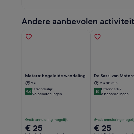
Andere aanbevolen activitei
Matera: begeleide wandeling
De Sassi van Mater
2 u
2 u 30 min
Uitzonderlijk
Uitzonderlijk
Opent een nieuwe tab
Ope
9.6
10
9.6 van 10
10 van 10
96 beoordelingen
6 beoordelingen
Gratis annulering mogelijk
Gratis annulering mogeli
De
€ 25
De
€ 25
prijs
prijs