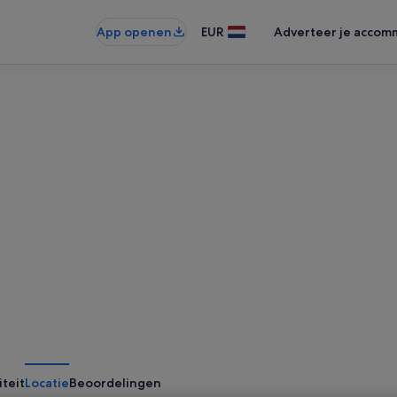
App openen
EUR
Adverteer je accom
iteit
Locatie
Beoordelingen