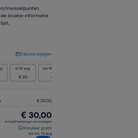
n/inwisselpunten
 de locatie-informatie
ijst.
Datums wijzigen
Datums
wijzigen
g.
di 18 aug.
wo 19 aug.
do 20 aug.
vr 21 aug.
za 22 
€ 30
-
€ 30
-
€ 
e
€ 30,00
De
€ 30,00
prijs
inclusief belastingen en toeslagen
is
Annuleer gratis
Annuleer
€ 30,00
tot wo. 12 aug
gratis