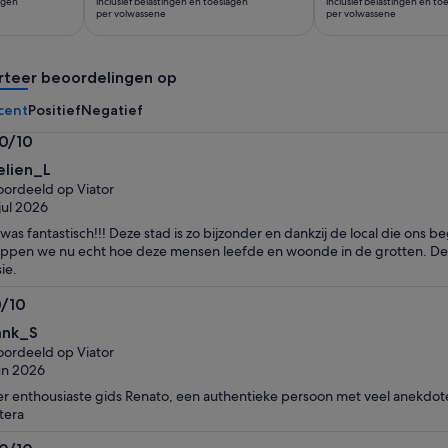
lagen
inclusief belastingen en toeslagen
inclusief belastingen en to
is
is
per volwassene
per volwassene
€ 15
€ 122
per
per
rteer beoordelingen op
volwassene
volwassene
cent
Positief
Negatief
.0/10
0
elien_L
n
ordeeld op Viator
jul 2026
 was fantastisch!!! Deze stad is zo bijzonder en dankzij de local die ons b
ppen we nu echt hoe deze mensen leefde en woonde in de grotten. De h
sie.
0/10
0
ank_S
n
ordeeld op Viator
un 2026
r enthousiaste gids Renato, een authentieke persoon met veel anekdot
tera