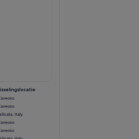
sselingslocatie
 Caveoso
 Caveoso
licata, Italy
 Caveoso
 Caveoso
licata, Italy