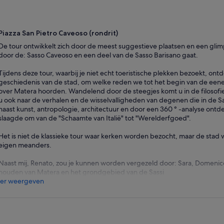
Piazza San Pietro Caveoso (rondrit)
De tour ontwikkelt zich door de meest suggestieve plaatsen en een gli
door de: Sasso Caveoso en een deel van de Sasso Barisano gaat.
Tijdens deze tour, waarbij je niet echt toeristische plekken bezoekt, ontd
geschiedenis van de stad, om welke reden we tot het begin van de eene
over Matera hoorden. Wandelend door de steegjes komt u in de filosofie
u ook naar de verhalen en de wisselvalligheden van degenen die in de 
naast kunst, antropologie, architectuur en door een 360 ° -analyse ontd
slaagde om van de "Schaamte van Italië" tot "Werelderfgoed".
Het is niet de klassieke tour waar kerken worden bezocht, maar de stad 
eigen meanders.
Naast mij, Renato, zou je kunnen worden vergezeld door: Sara, Domenic
houden van Matera en het grondgebied van de Sassi
er weergeven