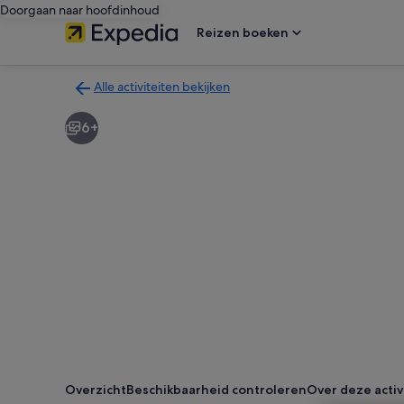
Doorgaan naar hoofdinhoud
Reizen boeken
Alle activiteiten bekijken
Terug
naar
6+
de
zoekresultatenpagina
voor
activiteiten
Overzicht
Beschikbaarheid controleren
Over deze activ