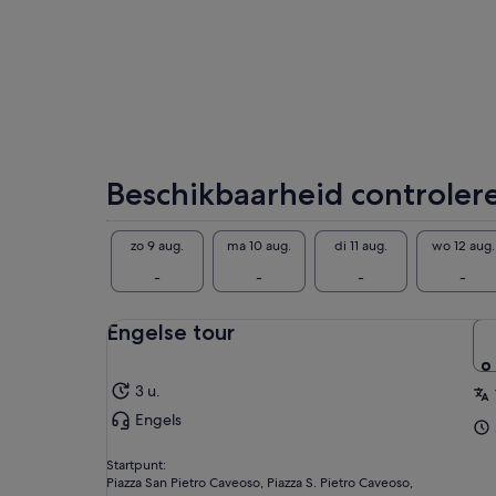
Nie
sta
ver
Sas
360
'Er
Je 
fil
Beschikbaarheid controler
max
wor
ver
zo 9 aug.
ma 10 aug.
di 11 aug.
wo 12 aug.
-
-
-
-
Engelse tour
3 u.
Engels
Startpunt:
Piazza San Pietro Caveoso, Piazza S. Pietro Caveoso,