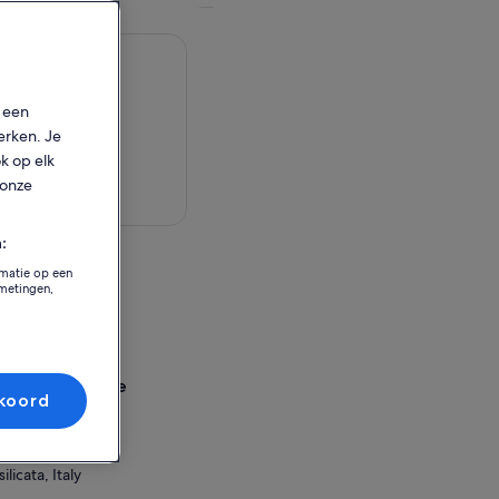
p een
erken. Je
ok op elk
 onze
aart bekijken
:
eit
rmatie op een
tmetingen,
 Caveoso
 Caveoso
licata, Italy
sselingslocatie
koord
 Caveoso
 Caveoso
licata, Italy