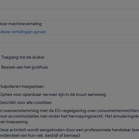
door machinevertaling
Opent
deze vertalingen geven
een
nieuwe
tab
Toegang tot de duiker
Bezoek aan het grothuis
Hulpdieren toegestaan
Opties voor openbaar vervoer zijn in de buurt aanwezig
Geschikt voor alle condities
In overeenstemming met de EU-regelgeving over consumentenrechten, va
voor accommodaties niet onder het herroepingsrecht. Het annuleringsbel
van toepassing
Deze activiteit wordt aangeboden door een professionele handelaar (een 
onderdeel van hun vak, bedrijf of beroep).