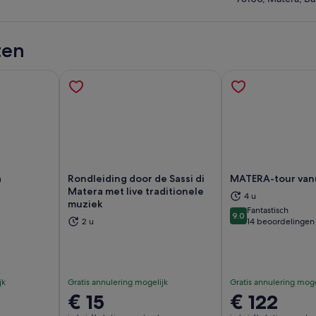
ten
a
Rondleiding door de Sassi di
MATERA-tour vanu
Matera met live traditionele
4 u
muziek
Fantastisch
nt een nieuwe tab
Opent een nieuwe tab
Op
9.0
9.0 van 10
2 u
14 beoordelingen
jk
Gratis annulering mogelijk
Gratis annulering moge
De
€ 15
De
€ 122
prijs
prijs