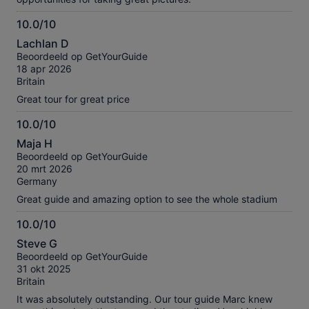
10.0/10
10.0
Lachlan D
van
Beoordeeld op GetYourGuide
10
18 apr 2026
Britain
Great tour for great price
10.0/10
10.0
Maja H
van
Beoordeeld op GetYourGuide
10
20 mrt 2026
Germany
Great guide and amazing option to see the whole stadium
10.0/10
10.0
Steve G
van
Beoordeeld op GetYourGuide
10
31 okt 2025
Britain
It was absolutely outstanding. Our tour guide Marc knew