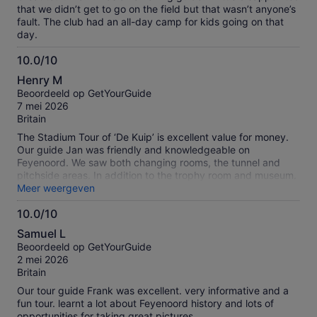
that we didn’t get to go on the field but that wasn’t anyone’s
fault. The club had an all-day camp for kids going on that
day.
10.0/10
10.0
Henry M
van
Beoordeeld op GetYourGuide
10
7 mei 2026
Britain
The Stadium Tour of ‘De Kuip’ is excellent value for money.
Our guide Jan was friendly and knowledgeable on
Feyenoord. We saw both changing rooms, the tunnel and
pitchside areas. In addition to the trophy room and museum.
A good option for football fans in general and easy access
Meer weergeven
via public transport from the city centre.
10.0/10
10.0
Samuel L
van
Beoordeeld op GetYourGuide
10
2 mei 2026
Britain
Our tour guide Frank was excellent. very informative and a
fun tour. learnt a lot about Feyenoord history and lots of
opportunities for taking great pictures.