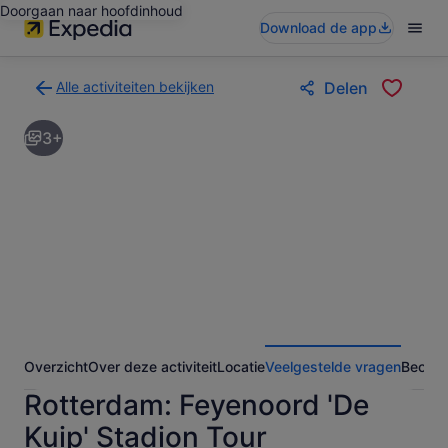
Doorgaan naar hoofdinhoud
Download de app
Alle activiteiten bekijken
Delen
Terug
naar
3+
de
zoekresultatenpagina
voor
activiteiten
Overzicht
Over deze activiteit
Locatie
Veelgestelde vragen
Beoord
Rotterdam: Feyenoord 'De
Kuip' Stadion Tour