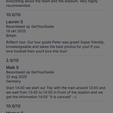
everything about the team and the stadium. Very highly
recommended.
10.0/10
10.0
Lauren S
van
Beoordeeld op GetYourGuide
10
19 okt 2025
Britain
Brilliant tour. Our tour guide Peter was great! Super friendly,
knowledgeable and takes the best photos for you! If you
love football then you’ll love this tour!
2.0/10
2.0
Maik S
van
Beoordeeld op GetYourGuide
10
22 aug 2025
Germany
Start 14:00 we start our Trip with the train around 12:00 and
we wait from 13:45 to 14:05 in Front of the stadion and we
get the information 14:05 "it is canceld" :-(
10.0/10
10.0