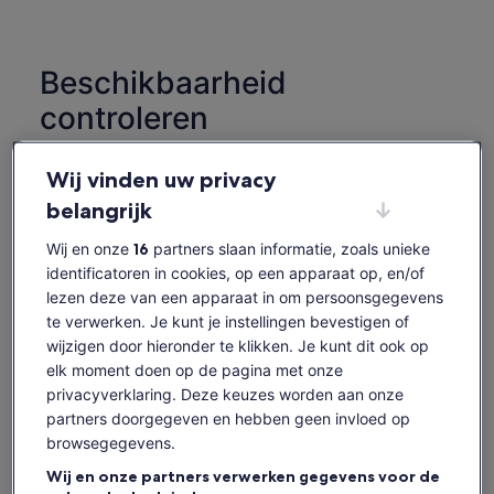
Beschikbaarheid
controleren
Datums wijzigen
Datums
Wij vinden uw privacy
wijzigen
zo 9 aug.
ma 10 aug.
di 11 aug.
wo 12 aug.
do 1
belangrijk
-
-
-
-
Wij en onze
16
partners slaan informatie, zoals unieke
Content op deze pagina is mogelijk geproduceerd
identificatoren in cookies, op een apparaat op, en/of
door machinevertaling
lezen deze van een apparaat in om persoonsgegevens
Tickets weergeven
Originele tekst bekijken (Engelstalig)
te verwerken. Je kunt je instellingen bevestigen of
Opent
Feedback over deze vertalingen geven
wijzigen door hieronder te klikken. Je kunt dit ook op
een
elk moment doen op de pagina met onze
nieuwe
Wat is wel en niet
privacyverklaring. Deze keuzes worden aan onze
tab
partners doorgegeven en hebben geen invloed op
inbegrepen
browsegegevens.
Wij en onze partners verwerken gegevens voor de
Gids