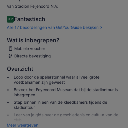
Van Stadion Feijenoord N.V.
Fantastisch
9.2
9.2 van 10
Alle 17 beoordelingen van GetYourGuide bekijken
Wat is inbegrepen?
Mobiele voucher
Directe bevestiging
Overzicht
Loop door de spelerstunnel waar al veel grote
voetbalnamen zijn geweest
Bezoek het Feyenoord Museum dat bij de stadiontour is
inbegrepen
Stap binnen in een van de kleedkamers tijdens de
stadiontour
Leer van je gids over de geschiedenis en cultuur van de
club
Meer weergeven