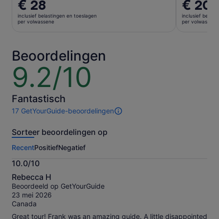
De
€ 28
De
€ 20
prijs
prijs
inclusief belastingen en toeslagen
inclusief belas
is
is
per volwassene
per volwassene
€ 28
€ 20
per
per
volwassene
volwasse
Beoordelingen
9.2/10
9.2
van
10
Fantastisch
17 GetYourGuide-beoordelingen
17
beoordelingen
Sorteer beoordelingen op
van
deze
Recent
Positief
Negatief
activiteit.
Meer
10.0/10
informatie
10.0
over
Rebecca H
van
onze
Beoordeeld op GetYourGuide
10
geverifieerde
23 mei 2026
beoordelingen
Canada
Great tour! Frank was an amazing guide. A little disappointed