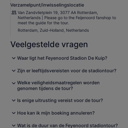
Of je nu een die-hard fan bent of gewoon nieuwsgierig
Verzamelpunt/inwisselingslocatie
naar de voetbalcultuur, de Feyenoord Stadion Tour
Van Zandvlietplein 19, 3077 AA Rotterdam,
belooft een onvergetelijke ervaring en dompelt je onder
Netherlands | Please go to the Feijenoord fanshop to
in de essentie van het mooie spel.
meet the guide for the tour.
Rotterdam, Zuid-Holland, Netherlands
Veelgestelde vragen
Waar ligt het Feyenoord Stadion De Kuip?
Zijn er leeftijdsvereisten voor de stadiontour?
Welke veiligheidsmaatregelen worden
genomen tijdens de tour?
Is enige uitrusting vereist voor de tour?
Hoe kan ik mijn boeking annuleren?
Wat is de duur van de Feyenoord stadiontour?