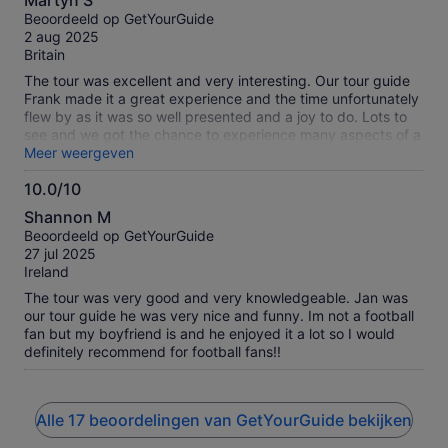
Martyn S
van
Beoordeeld op GetYourGuide
10
2 aug 2025
Britain
The tour was excellent and very interesting. Our tour guide
Frank made it a great experience and the time unfortunately
flew by as it was so well presented and a joy to do. Lots to
see and we got the chance to experience many aspects of a
stadium. Great value for money .
Meer weergeven
10.0/10
10.0
Shannon M
van
Beoordeeld op GetYourGuide
10
27 jul 2025
Ireland
The tour was very good and very knowledgeable. Jan was
our tour guide he was very nice and funny. Im not a football
fan but my boyfriend is and he enjoyed it a lot so I would
definitely recommend for football fans!!
Alle 17 beoordelingen van GetYourGuide bekijken