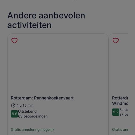
Andere aanbevolen
activiteiten
Opent een nieuwe tab
Rotterdam: Pannenkoekenvaart
Rotterdam: 
Windmolens
1 u 15 min
Fantasti
Uitstekend
9.2
8.6
9.2 van 10
87 beoor
8.6 van 10
63 beoordelingen
Gratis annulering mogelijk
Gratis annule