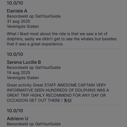
10.0/10
10.0
Daniela A
van
Beoordeeld op GetYourGuide
10
31 aug 2025
Verenigde Staten
What I liked most about the ride is that we saw a lot of
dolphins, sadly we didn’t get to see the whales but besides
that it was a great experience.
10.0/10
10.0
Serena Lucille B
van
Beoordeeld op GetYourGuide
10
19 aug 2025
Verenigde Staten
Great activity Great STAFF AWESOME CAPTAIN VERY
INFORMATIVE SEEN HUNDREDS OF DOLPHINS WAS A
GREAT TRIP HIGHLY RECOMMEND FOR ANY DAY OR
OCCASION GET OUT THERE ! 🕺🙌
10.0/10
10.0
Adrienn U
van
Beoordeeld op GetYourGuide