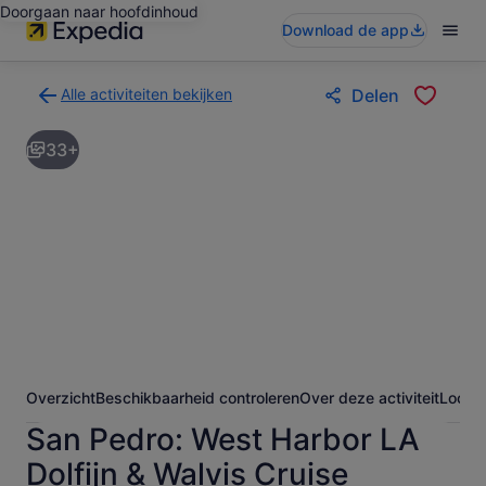
Doorgaan naar hoofdinhoud
Download de app
Alle activiteiten bekijken
Delen
Terug
naar
33+
de
zoekresultatenpagina
voor
activiteiten
Overzicht
Beschikbaarheid controleren
Over deze activiteit
Locati
San Pedro: West Harbor LA
Dolfijn & Walvis Cruise