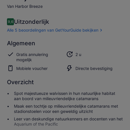
Van Harbor Breeze
Beoordelingen
Uitzonderlijk
9,6
9,6 op 10 –
Alle 5 beoordelingen van GetYourGuide bekijken
Uitzonderlijk
Algemeen
9.6
9.6 van 10
Alle 5
Gratis annulering
2 u
beoordelingen
mogelijk
van
GetYourGuide
Mobiele voucher
Directe bevestiging
bekijken
Overzicht
Spot majestueuze walvissen in hun natuurlijke habitat
aan boord van milieuvriendelijke catamarans
Maak een tochtje op milieuvriendelijke catamarans met
stadionstoelen voor een geweldig uitzicht
Leer van deskundige natuurkenners en docenten van het
Aquarium of the Pacific