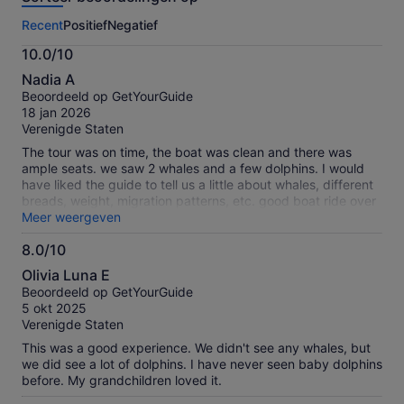
deze
Recent
Positief
Negatief
activiteit.
Meer
10.0/10
informatie
10.0
over
Nadia A
van
onze
Beoordeeld op GetYourGuide
10
geverifieerde
18 jan 2026
beoordelingen
Verenigde Staten
The tour was on time, the boat was clean and there was
ample seats. we saw 2 whales and a few dolphins. I would
have liked the guide to tell us a little about whales, different
breads, weight, migration patterns, etc. good boat ride over
all
Meer weergeven
8.0/10
8.0
Olivia Luna E
van
Beoordeeld op GetYourGuide
10
5 okt 2025
Verenigde Staten
This was a good experience. We didn't see any whales, but
we did see a lot of dolphins. I have never seen baby dolphins
before. My grandchildren loved it.