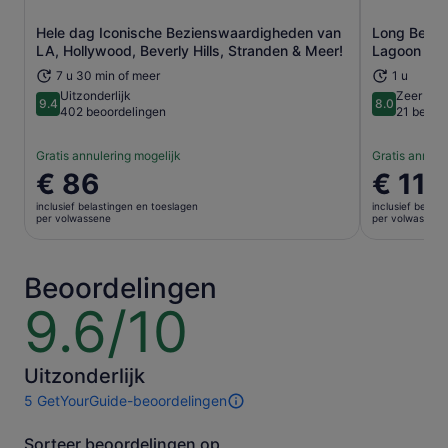
Hele dag Iconische Bezienswaardigheden van
Long Beach
Opent een nieuwe tab
LA, Hollywood, Beverly Hills, Stranden & Meer!
Lagoon
7 u 30 min of meer
1 u
Uitzonderlijk
Zeer goe
9.4
8.0
9.4 van 10
8.0 van 10
402 beoordelingen
21 beoor
Gratis annulering mogelijk
Gratis annule
De
€ 86
De
€ 11
prijs
prijs
inclusief belastingen en toeslagen
inclusief belas
is
is
per volwassene
per volwassene
€ 86
€ 11
per
per
volwassene
volwasse
Beoordelingen
9.6/10
9.6
van
10
Uitzonderlijk
5 GetYourGuide-beoordelingen
5
beoordelingen
Sorteer beoordelingen op
van