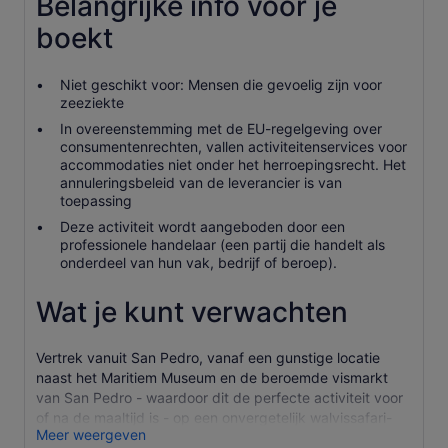
Belangrijke info voor je
boekt
Niet geschikt voor: Mensen die gevoelig zijn voor
zeeziekte
In overeenstemming met de EU-regelgeving over
consumentenrechten, vallen activiteitenservices voor
accommodaties niet onder het herroepingsrecht. Het
annuleringsbeleid van de leverancier is van
toepassing
Deze activiteit wordt aangeboden door een
professionele handelaar (een partij die handelt als
onderdeel van hun vak, bedrijf of beroep).
Wat je kunt verwachten
Vertrek vanuit San Pedro, vanaf een gunstige locatie
naast het Maritiem Museum en de beroemde vismarkt
van San Pedro - waardoor dit de perfecte activiteit voor
of na de maaltijd is - op een onvergetelijk walvissafari-
Meer weergeven
avontuur waar de schoonheid van de Stille Oceaan zich