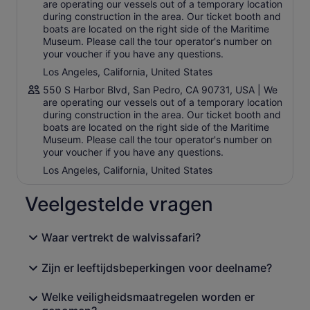
je hier ook bultruggen, vinvissen, dwergvinvissen en zelfs
are operating our vessels out of a temporary location
during construction in the area. Our ticket booth and
de ongrijpbare orka (Killer Whale) zien.
boats are located on the right side of the Maritime
Speelse gewone en tuimelaardolfijnen gaan vaak mee op
Museum. Please call the tour operator's number on
reis, samen met zeeleeuwen en een verscheidenheid aan
your voucher if you have any questions.
zeevogels. Onze boten bieden comfortabele zitplaatsen
Los Angeles, California, United States
binnen en buiten, toiletten en een kombuis met snacks en
550 S Harbor Blvd, San Pedro, CA 90731, USA | We
drankjes.
are operating our vessels out of a temporary location
Dit spannende avontuur is perfect voor alle leeftijden.
during construction in the area. Our ticket booth and
Elke tocht bevat boeiend commentaar van mariene
boats are located on the right side of the Maritime
experts, waardoor het voor iedereen aan boord een
Museum. Please call the tour operator's number on
your voucher if you have any questions.
spannende en leerzame ervaring wordt. Ga met ons mee
op een onvergetelijke reis naar de wonderen van de Stille
Los Angeles, California, United States
Oceaan!
Veelgestelde vragen
Maak er een extra speciale ervaring van door de bundel
aan te schaffen en toegang toe te voegen tot het
slagschip USS Iowa, het enige slagschipmuseum dat
Waar vertrekt de walvissafari?
open is voor publiek aan de westkust. Verken het USS
Iowa Museum in je eigen tempo, loop over de dekken
Zijn er leeftijdsbeperkingen voor deelname?
van dit legendarische slagschip en leer meer over de
marinegeschiedenis aan de hand van interactieve
Welke veiligheidsmaatregelen worden er
tentoonstellingen. Deze tour is ideaal voor gezinnen en