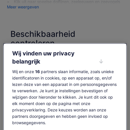
Kijk uit naar speelse dolfijnen, zeeleeuwen en zeevogels
Meer weergeven
Beschikbaarheid
controleren
Wij vinden uw privacy
Datums
vr. 7 aug - vr. 21 aug
belangrijk
Reizigers
Wij en onze
16
partners slaan informatie, zoals unieke
1 volwassene
identificatoren in cookies, op een apparaat op, en/of
lezen deze van een apparaat in om persoonsgegevens
te verwerken. Je kunt je instellingen bevestigen of
vr 7 aug.
za 8 aug.
zo 9 aug.
ma 10 aug.
di 1
wijzigen door hieronder te klikken. Je kunt dit ook op
€ 42
€ 42
€ 42
€ 42
€
elk moment doen op de pagina met onze
privacyverklaring. Deze keuzes worden aan onze
Content op deze pagina is mogelijk geproduceerd
door machinevertaling
partners doorgegeven en hebben geen invloed op
De
€ 42
browsegegevens.
Originele tekst bekijken (Engelstalig)
Tickets weergeven
prijs
inclusief belastingen en toeslagen
Opent
Feedback over deze vertalingen geven
is