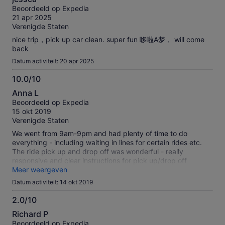
van
onze
Beoordeeld op Expedia
10
geverifieerde
21 apr 2025
beoordelingen
Verenigde Staten
nice trip，pick up car clean. super fun 哆啦A梦， will come
back
Datum activiteit: 20 apr 2025
10.0/10
10.0
Anna L
van
Beoordeeld op Expedia
10
15 okt 2019
Verenigde Staten
We went from 9am-9pm and had plenty of time to do
everything - including waiting in lines for certain rides etc.
The ride pick up and drop off was wonderful - really
responsive and clear instructions for pick up/drop off
locations and logistics. After a long day of walking and
Meer weergeven
waiting in lines we were so grateful for door to door service
Datum activiteit: 14 okt 2019
for our group. Definitely a Highlight of our Japan trip!
2.0/10
2.0
Richard P
van
Beoordeeld op Expedia