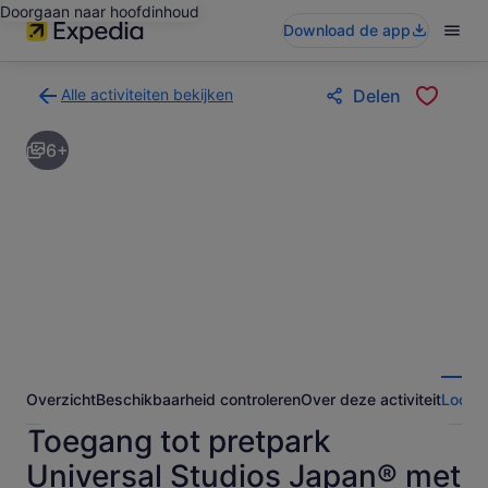
Doorgaan naar hoofdinhoud
Download de app
Alle activiteiten bekijken
Delen
Terug
naar
6+
de
zoekresultatenpagina
voor
activiteiten
Overzicht
Beschikbaarheid controleren
Over deze activiteit
Locati
Toegang tot pretpark
Universal Studios Japan® met