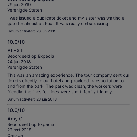
10
29 jun 2019
Verenigde Staten
I was issued a duplicate ticket and my sister was waiting a
gate for almost an hour. It was really embarrassing.
Datum activiteit: 28 jun 2019
10.0/10
10.0
ALEX L
van
Beoordeeld op Expedia
10
24 jun 2018
Verenigde Staten
This was an amazing experience. The tour company sent our
tickets directly to our hotel and provided transportation to
and from the park. The park was clean, the workers were
friendly, the lines for rides were short; family friendly.
Datum activiteit: 23 jun 2018
10.0/10
10.0
Amy C
van
Beoordeeld op Expedia
10
22 mrt 2018
Canada