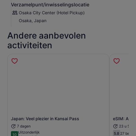
Verzamelpunt/inwisselingslocatie
terug naar je hotel.
Osaka City Center (Hotel Pickup)
Osaka, Japan
Andere aanbevolen
activiteiten
Japan: Veel plezier in Kansai Pass
eSIM: Aira
Opent een nieuwe tab
7 dagen
23 u 59 m
Uitzonderlijk
5.8
27 beoor
10
5.8 van 10