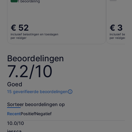
10 van 10
1 beoordeling
De
€ 52
De
€ 3
prijs
prijs
inclusief belastingen en toeslagen
inclusief belas
is
is
per reiziger
per reiziger
€ 52
€ 3
per
per
reiziger
reiziger
Beoordelingen
7.2/10
7.2
van
10
Goed
15 geverifieerde beoordelingen
15
beoordelingen
Sorteer beoordelingen op
van
deze
Recent
Positief
Negatief
activiteit.
Meer
10.0/10
informatie
10.0
over
jessca