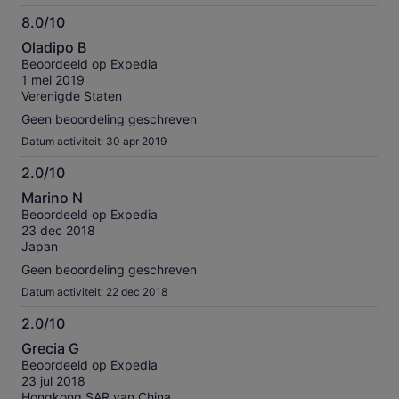
8.0/10
8.0
Oladipo B
van
Beoordeeld op Expedia
10
1 mei 2019
Verenigde Staten
Geen beoordeling geschreven
Datum activiteit: 30 apr 2019
2.0/10
2.0
Marino N
van
Beoordeeld op Expedia
10
23 dec 2018
Japan
Geen beoordeling geschreven
Datum activiteit: 22 dec 2018
2.0/10
2.0
Grecia G
van
Beoordeeld op Expedia
10
23 jul 2018
Hongkong SAR van China