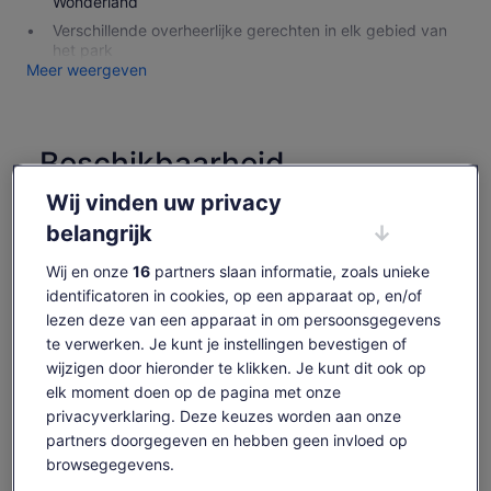
Wonderland
Verschillende overheerlijke gerechten in elk gebied van
het park
Meer weergeven
Beschikbaarheid
controleren
Wij vinden uw privacy
belangrijk
Datums wijzigen
Datums
wijzigen
Wij en onze
16
partners slaan informatie, zoals unieke
vr 14 aug.
za 15 aug.
zo 16 aug.
ma 17 aug.
di 18 aug.
identificatoren in cookies, op een apparaat op, en/of
-
-
€ 145
€ 145
€ 145
lezen deze van een apparaat in om persoonsgegevens
te verwerken. Je kunt je instellingen bevestigen of
Content op deze pagina is mogelijk geproduceerd
wijzigen door hieronder te klikken. Je kunt dit ook op
door machinevertaling
De
€ 146
elk moment doen op de pagina met onze
Originele tekst bekijken (Engelstalig)
€ 117
vorige
Tickets weergeven
privacyverklaring. Deze keuzes worden aan onze
Opent
Feedback over deze vertalingen geven
prijs
inclusief belastingen en toeslagen
een
partners doorgegeven en hebben geen invloed op
was
per volwassene
nieuwe
browsegegevens.
Wat is wel en niet
€ 146
tab