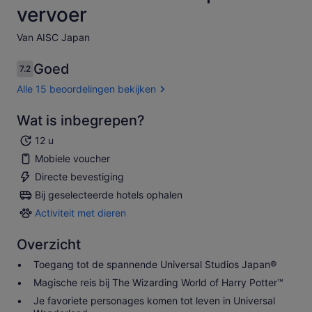
vervoer
Van AISC Japan
Goed
7.2
7.2 van 10
Alle 15 beoordelingen bekijken
Wat is inbegrepen?
12 u
Mobiele voucher
Directe bevestiging
Bij geselecteerde hotels ophalen
Activiteit met dieren
Activiteit
met
Overzicht
dieren
Toegang tot de spannende Universal Studios Japan®
Magische reis bij The Wizarding World of Harry Potter™
Je favoriete personages komen tot leven in Universal