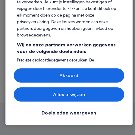
Nickerie.d3000005799.Auto-Huren
te verwerken. Je kunt je instellingen bevestigen of
https://www.expedia.nl/Autoverhuur-
wijzigen door hieronder te klikken. Je kunt dit ook op
Meerzorg.d3000475530.Auto-Huren
elk moment doen op de pagina met onze
https://www.expedia.nl/Autoverhuur-Zorg-En-
privacyverklaring. Deze keuzes worden aan onze
Hoop.d6030874.Auto-Huren
partners doorgegeven en hebben geen invloed op
https://www.expedia.nl/Autoverhuur-
browsegegevens.
Albina.d3000379865.Auto-Huren
https://www.expedia.nl/Autoverhuur-
Wij en onze partners verwerken gegevens
Katwijk.d3000423179.Auto-Huren
voor de volgende doeleinden:
https://www.expedia.nl/Autoverhuur-
Groningen.d3000432424.Auto-Huren
Precieze geolocatiegegevens gebruiken. De
apparaatkenmerken actief scannen ter identificatie.
https://www.expedia.nl/Autoverhuur-Berg-En-
Informatie op een apparaat opslaan en/of openen.
Dal.d6361418.Auto-Huren
Akkoord
Gepersonaliseerde advertenties en content, advertentie-
https://www.expedia.nl/Autoverhuur-Anton-De-Kom-
en contentmetingen, doelgroepenonderzoek en
Universiteit.d6120872.Auto-Huren
ontwikkeling van diensten.
https://www.expedia.nl/Autoverhuur-
Partnerlijst (derden)
Alles afwijzen
Flora.d3000005800.Auto-Huren
Doeleinden weergeven