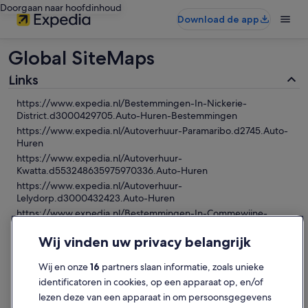
Doorgaan naar hoofdinhoud
Download de app
Global SiteMaps
Links
https://www.expedia.nl/Bestemmingen-In-Nickerie-
District.d3000429705.Auto-Huren-Bestemmingen
https://www.expedia.nl/Autoverhuur-Paramaribo.d2745.Auto-
Huren
https://www.expedia.nl/Autoverhuur-
Kwatta.d553248635975970336.Auto-Huren
https://www.expedia.nl/Autoverhuur-
Lelydorp.d3000432423.Auto-Huren
https://www.expedia.nl/Bestemmingen-In-Commewijne-
District.d3000429708.Auto-Huren-Bestemmingen
Wij vinden uw privacy belangrijk
https://www.expedia.nl/Autoverhuur-
Zanderij.d3000005798.Auto-Huren
Wij en onze
16
partners slaan informatie, zoals unieke
https://www.expedia.nl/Autoverhuur-Johan-Adolf-Pengel-
Intl.d5063248.Auto-Huren
identificatoren in cookies, op een apparaat op, en/of
https://www.expedia.nl/Autoverhuur-Nieuw-
lezen deze van een apparaat in om persoonsgegevens