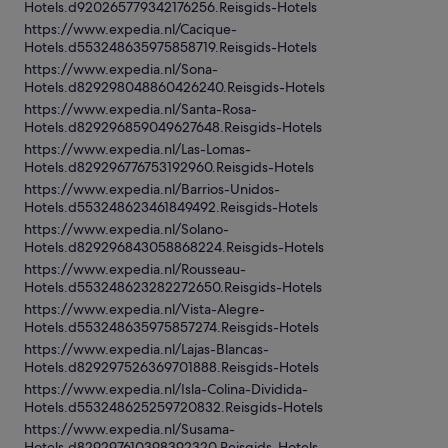
Hotels.d920265779342176256.Reisgids-Hotels
https://www.expedia.nl/Cacique-
Hotels.d553248635975858719.Reisgids-Hotels
https://www.expedia.nl/Sona-
Hotels.d829298048860426240.Reisgids-Hotels
https://www.expedia.nl/Santa-Rosa-
Hotels.d829296859049627648.Reisgids-Hotels
https://www.expedia.nl/Las-Lomas-
Hotels.d829296776753192960.Reisgids-Hotels
https://www.expedia.nl/Barrios-Unidos-
Hotels.d553248623461849492.Reisgids-Hotels
https://www.expedia.nl/Solano-
Hotels.d829296843058868224.Reisgids-Hotels
https://www.expedia.nl/Rousseau-
Hotels.d553248623282272650.Reisgids-Hotels
https://www.expedia.nl/Vista-Alegre-
Hotels.d553248635975857274.Reisgids-Hotels
https://www.expedia.nl/Lajas-Blancas-
Hotels.d829297526369701888.Reisgids-Hotels
https://www.expedia.nl/Isla-Colina-Dividida-
Hotels.d553248625259720832.Reisgids-Hotels
https://www.expedia.nl/Susama-
Hotels.d829297610398392320.Reisgids-Hotels