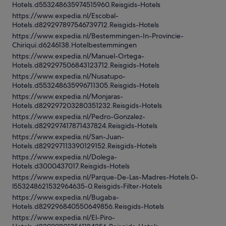
Hotels.d553248635974515960.Reisgids-Hotels
https://www.expedia.nl/Escobal-
Hotels.d829297897546739712.Reisgids-Hotels
https://www.expedia.nl/Bestemmingen-In-Provincie-
Chiriqui.d6246138.Hotelbestemmingen
https://www.expedia.nl/Manuel-Ortega-
Hotels.d829297506843123712.Reisgids-Hotels
https://www.expedia.nl/Nusatupo-
Hotels.d553248635996711305.Reisgids-Hotels
https://www.expedia.nl/Monjaras-
Hotels.d829297203280351232.Reisgids-Hotels
https://www.expedia.nl/Pedro-Gonzalez-
Hotels.d829297417871437824.Reisgids-Hotels
https://www.expedia.nl/San-Juan-
Hotels.d829297113390129152.Reisgids-Hotels
https://www.expedia.nl/Dolega-
Hotels.d3000437017.Reisgids-Hotels
https://www.expedia.nl/Parque-De-Las-Madres-Hotels.0-
l553248621532964635-0.Reisgids-Filter-Hotels
https://www.expedia.nl/Bugaba-
Hotels.d829296840550649856.Reisgids-Hotels
https://www.expedia.nl/El-Piro-