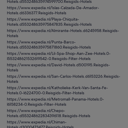
Hotels.d553248635974599700.Reisgids-Hotels
https://www.expedia.nl/Islas-Calzada-De-Amador-
Hotels.d6336377.Reisgids-Hotels
https://www.expedia.nl/Playa-Chiquita-
Hotels.d553248635975847835.Reisgids-Hotels
https://www.expedia.nl/Almirante-Hotels.d6245958.Reisgids-
Hotels
https://www.expedia.nl/Punta-Barco-
Hotels.d553248635975871860.Reisgids-Hotels
https://www.expedia.nl/Lil-Spa-Shop-Aan-Zee-Hotels.0-
l553248621532619542-0.Reisgids-Filter-Hotels
https://www.expedia.nl/David-Hotels.d500195.Reisgids-
Hotels
https://www.expedia.nl/San-Carlos-Hotels.d6153226.Reisgids-
Hotels
https://www.expedia.nl/Katholieke-Kerk-Van-Santa-Fe-
Hotels.0-l6224700-0.Reisgids-Filter-Hotels
https://www.expedia.nl/Metromall-Panama-Hotels.0-
l6158234-0.Reisgids-Filter-Hotels
https://www.expedia.nl/Chepo-
Hotels.d553248622834396118.Reisgids-Hotels
https://www.expedia.nl/Chiman-
Hotels.d3000473477.Reisgids-Hotels