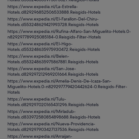
https://www.expedia.nl/La-Estrella-
Hotels.d829296852506533888.Reisgids-Hotels
https://www.expedia.nl/El-Farallon-Del-Chiru-
Hotels.d553248629421993728.Reisgids-Hotels
https://www.expedia.nl/Rufina-Alfaro-San-Miguelito-Hotels.0-
n829297789925085184-0.Reisgids-Filter-Hotels
https://www.expedia.nl/El-Higo-
Hotels.d553248635975930472.Reisgids-Hotels
https://www.expedia.nl/Belen-
Hotels.d553248635975867881.Reisgids-Hotels
https://www.expedia.nl/San-Jose-
Hotels.d829297212969201664.Reisgids-Hotels
https://www.expedia.nl/Amelia-Denis-De-Icaza-San-
Miguelito-Hotels.0-n829297779420442624-0.Reisgids-Filter-
Hotels
https://www.expedia.nl/Tulu-
Hotels.d829297020165431296.Reisgids-Hotels
https://www.expedia.nl/Mirladub-
Hotels.d833972580854898688.Reisgids-Hotels
https://www.expedia.nl/Nueva-Providencia-
Hotels.d829297903427137536.Reisgids-Hotels
https://www.expedia.nl/Arraijan-