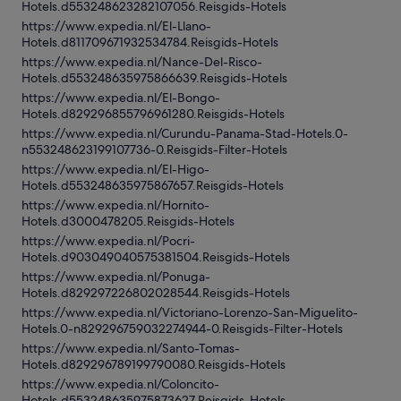
Hotels.d553248623282107056.Reisgids-Hotels
https://www.expedia.nl/El-Llano-
Hotels.d811709671932534784.Reisgids-Hotels
https://www.expedia.nl/Nance-Del-Risco-
Hotels.d553248635975866639.Reisgids-Hotels
https://www.expedia.nl/El-Bongo-
Hotels.d829296855796961280.Reisgids-Hotels
https://www.expedia.nl/Curundu-Panama-Stad-Hotels.0-
n553248623199107736-0.Reisgids-Filter-Hotels
https://www.expedia.nl/El-Higo-
Hotels.d553248635975867657.Reisgids-Hotels
https://www.expedia.nl/Hornito-
Hotels.d3000478205.Reisgids-Hotels
https://www.expedia.nl/Pocri-
Hotels.d903049040575381504.Reisgids-Hotels
https://www.expedia.nl/Ponuga-
Hotels.d829297226802028544.Reisgids-Hotels
https://www.expedia.nl/Victoriano-Lorenzo-San-Miguelito-
Hotels.0-n829296759032274944-0.Reisgids-Filter-Hotels
https://www.expedia.nl/Santo-Tomas-
Hotels.d829296789199790080.Reisgids-Hotels
https://www.expedia.nl/Coloncito-
Hotels.d553248635975873627.Reisgids-Hotels