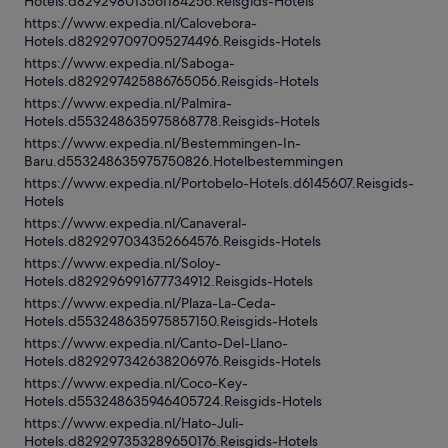
Hotels.d829298013561184256.Reisgids-Hotels
https://www.expedia.nl/Calovebora-
Hotels.d829297097095274496.Reisgids-Hotels
https://www.expedia.nl/Saboga-
Hotels.d829297425886765056.Reisgids-Hotels
https://www.expedia.nl/Palmira-
Hotels.d553248635975868778.Reisgids-Hotels
https://www.expedia.nl/Bestemmingen-In-
Baru.d553248635975750826.Hotelbestemmingen
https://www.expedia.nl/Portobelo-Hotels.d6145607.Reisgids-
Hotels
https://www.expedia.nl/Canaveral-
Hotels.d829297034352664576.Reisgids-Hotels
https://www.expedia.nl/Soloy-
Hotels.d829296991677734912.Reisgids-Hotels
https://www.expedia.nl/Plaza-La-Ceda-
Hotels.d553248635975857150.Reisgids-Hotels
https://www.expedia.nl/Canto-Del-Llano-
Hotels.d829297342638206976.Reisgids-Hotels
https://www.expedia.nl/Coco-Key-
Hotels.d553248635946405724.Reisgids-Hotels
https://www.expedia.nl/Hato-Juli-
Hotels.d829297353289650176.Reisgids-Hotels