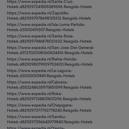
https://www.expedia.nl/Santa-Cruz-
Hotels.d829297241855389696.Reisgids-Hotels
https://www.expedia.nl/Zapotillo-
Hotels.d829297978698125312.Reisgids-Hotels
https://www.expedia.nl/Isla-Loma-Partida-
Hotels.d3000419307.Reisgids-Hotels
https://www.expedia.nl/Santa-Rosa-
Hotels.d829297946878021632.Reisgids-Hotels
https://www.expedia.nl/San-Jose-Del-General-
Hotels.d913702008060604416.Reisgids-Hotels
https://www.expedia.nl/Bahia-Honda-
Hotels.d829298079929753600.Reisgids-Hotels
https://www.expedia.nl/La-Laguna-
Hotels.d3000007449.Reisgids-Hotels
https://www.expedia.nl/Cabrera-
Hotels.d553248635975851599.Reisgids-Hotels
https://www.expedia.nl/Roka-
Hotels.d829297138807607296.Reisgids-Hotels
https://www.expedia.nl/Chepigana-
Hotels.d829297377792778240.Reisgids-Hotels
https://www.expedia.nl/Sambu-
Hotels.d829297356642979840.Reisgids-Hotels
https://www.expedia.nl/Yaviza-