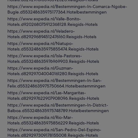
https://www.expedia.nl/Bestemmingen-In-Comarca-Ngobe-
Bugle.d553248635975177364.Hotelbestemmingen
https://www.expedia.nl/Valle-Bonito-
Hotels.d920268075912368128.Reisgids-Hotels
https://www.expedia.nl/Veladero-
Hotels.d829296894512476160.Reisgids-Hotels
https://www.expedia.nl/Niatupo-
Hotels.d553248635975855474.Reisgids-Hotels
https://www.expedia.nl/Isla-Pastores-
Hotels.d553248635976969903.Reisgids-Hotels
https://www.expedia.nl/Guzman-
Hotels.d829297040040161280.Reisgids-Hotels
https://www.expedia.nl/Bestemmingen-In-San-
Felix.d553248635975750664.Hotelbestemmingen
https://www.expedia.nl/Las-Margaritas-
Hotels.d829297622907908096.Reisgids-Hotels
https://www.expedia.nl/Bestemmingen-In-District-
Balboa.d553248635975748789.Hotelbestemmingen
https://www.expedia.nl/Rio-Mar-
Hotels.d553248635975856229.Reisgids-Hotels
https://www.expedia.nl/San-Pedro-Del-Espino-
Hotels.d829297309178155008.Reisgids-Hotels