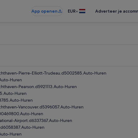
•
App openen
EUR
Adverteer je accom
chthaven-Pierre-Elliott-Trudeau.d5002585.Auto-Huren
.Auto-Huren
uchthaven-Pearson.d5921113.Auto-Huren
15.Auto-Huren
13785.Auto-Huren
Luchthaven-Vancouver.d5396057.Auto-Huren
000469800.Auto-Huren
tional-Airport.d6337367.Auto-Huren
d.d6058387.Auto-Huren
.Auto-Huren