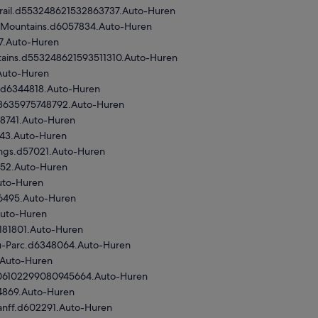
Trail.d553248621532863737.Auto-Huren
-Mountains.d6057834.Auto-Huren
97.Auto-Huren
tains.d553248621593511310.Auto-Huren
Auto-Huren
.d6344818.Auto-Huren
48635975748792.Auto-Huren
38741.Auto-Huren
543.Auto-Huren
ings.d57021.Auto-Huren
852.Auto-Huren
uto-Huren
56495.Auto-Huren
Auto-Huren
181801.Auto-Huren
Du-Parc.d6348064.Auto-Huren
.Auto-Huren
d906102299080945664.Auto-Huren
4869.Auto-Huren
anff.d602291.Auto-Huren