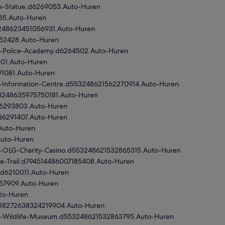
ce-Statue.d6269053.Auto-Huren
035.Auto-Huren
53248623451056931.Auto-Huren
252428.Auto-Huren
l-Police-Academy.d6264502.Auto-Huren
001.Auto-Huren
91081.Auto-Huren
or-Information-Centre.d553248621562270914.Auto-Huren
553248635975750181.Auto-Huren
.d6293803.Auto-Huren
.d6291407.Auto-Huren
.Auto-Huren
Auto-Huren
ds-OLG-Charity-Casino.d553248621532865315.Auto-Huren
ge-Trail.d794514486007185408.Auto-Huren
o.d6210011.Auto-Huren
6057909.Auto-Huren
uto-Huren
d918272638324219904.Auto-Huren
my-Wildlife-Museum.d553248621532863795.Auto-Huren