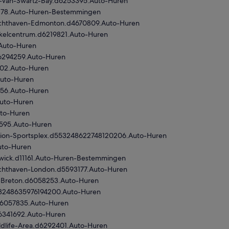
l-Van-Swartz-Bay.d6253395.Auto-Huren
1178.Auto-Huren-Bestemmingen
Luchthaven-Edmonton.d4670809.Auto-Huren
nkelcentrum.d6219821.Auto-Huren
.Auto-Huren
d6294259.Auto-Huren
002.Auto-Huren
Auto-Huren
156.Auto-Huren
Auto-Huren
uto-Huren
2595.Auto-Huren
Union-Sportsplex.d553248622748120206.Auto-Huren
uto-Huren
wick.d11161.Auto-Huren-Bestemmingen
Luchthaven-London.d5593177.Auto-Huren
e-Breton.d6058253.Auto-Huren
53248635976194200.Auto-Huren
.d6057835.Auto-Huren
d6341692.Auto-Huren
dlife-Area.d6292401.Auto-Huren