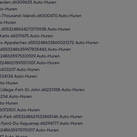
Garden.d6309635.Auto-Huren
uto-Huren
no-Thousand-Islands.d6300470.Auto-Huren
to-Huren
gs.d553248634270713938.Auto-Huren
Karts.d6291675.Auto-Huren
es-Appalaches.d553248633860021272.Auto-Huren
nd.d553248635997835443.Auto-Huren
53248635975331929.Auto-Huren
53248621593511307.Auto-Huren
6303207.Auto-Huren
6234134.Auto-Huren
uto-Huren
College-Fort-St-John.d6221358.Auto-Huren
25234.Auto-Huren
uto-Huren
d6072501.Auto-Huren
ial-Park.d553248621532865146.Auto-Huren
u-Fjord-Du-Saguenay.d6296777.Auto-Huren
53248635975751017.Auto-Huren
47.Auto-Huren