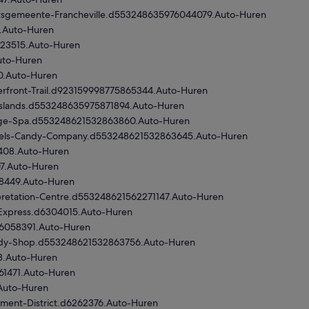
ictsgemeente-Francheville.d553248635976044079.Auto-Huren
7.Auto-Huren
023515.Auto-Huren
uto-Huren
0.Auto-Huren
erfront-Trail.d923159998775865344.Auto-Huren
Islands.d553248635975871894.Auto-Huren
sage-Spa.d553248621532863860.Auto-Huren
etels-Candy-Company.d553248621532863645.Auto-Huren
8408.Auto-Huren
07.Auto-Huren
38449.Auto-Huren
pretation-Centre.d553248621562271147.Auto-Huren
-Express.d6304015.Auto-Huren
d6058391.Auto-Huren
andy-Shop.d553248621532863756.Auto-Huren
8.Auto-Huren
61471.Auto-Huren
Auto-Huren
nment-District.d6262376.Auto-Huren