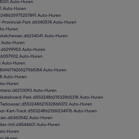
d4001.Auto-Huren
71.Auto-Huren
53248635975257891.Auto-Huren
-Provincial-Park.d6340574.Auto-Huren
uto-Huren
askatchewan.d6234041.Auto-Huren
7.Auto-Huren
u.d6299953.Auto-Huren
.d6057902.Auto-Huren
8.Auto-Huren
d.d869677426527965184.Auto-Huren
38.Auto-Huren
uto-Huren
Ontario.d6210093.Auto-Huren
-Skateboard-Park.d553248621532865318.Auto-Huren
ub-Tadoussac.d553248621532866072.Auto-Huren
oor-Kart-Track.d553248621561234976.Auto-Huren
ntain.d6360542.Auto-Huren
ker-Intl.d4544601.Auto-Huren
uto-Huren
uto-Huren