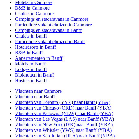
Motels in Canmore
B&B in Canmore
Chalets in Canmore
Campings en stacaravans in Canmore
Particuliere vakantiehuizen in Canmore
Campings en stacaravans in Banff
Chalets in Banff
Particuliere vakantiehuizen in Banff
Hotelresorts in Banff
B&B in Banff
Appartementen in Banff
Motels in Banff
Lodges in Banff
Blokhutten in Banff
Hostels in Banff
Vluchten naar Canmore
Vluchten naar Banff
Vluchten van Toronto (YYZ) naar Banff (YBA)
Vluchten van Chicago (ORD) naar Banff (YBA)
Vluchten van Kelowna (YLW) naar Banff (YBA)
Vluchten van Las Vegas (LAS) naar Banff (YBA)
Vluchten van New York (JFK) naar Banff (YBA)
Vluchten van Whistler (YWS) naar Banff (YBA)
Vluchten van San Julian (ULA) naar Banff (YBA)