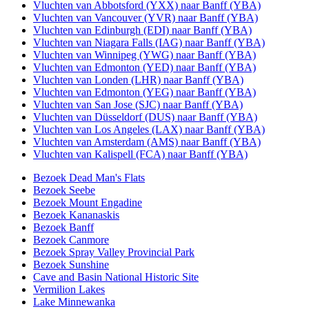
Vluchten van Abbotsford (YXX) naar Banff (YBA)
Vluchten van Vancouver (YVR) naar Banff (YBA)
Vluchten van Edinburgh (EDI) naar Banff (YBA)
Vluchten van Niagara Falls (IAG) naar Banff (YBA)
Vluchten van Winnipeg (YWG) naar Banff (YBA)
Vluchten van Edmonton (YED) naar Banff (YBA)
Vluchten van Londen (LHR) naar Banff (YBA)
Vluchten van Edmonton (YEG) naar Banff (YBA)
Vluchten van San Jose (SJC) naar Banff (YBA)
Vluchten van Düsseldorf (DUS) naar Banff (YBA)
Vluchten van Los Angeles (LAX) naar Banff (YBA)
Vluchten van Amsterdam (AMS) naar Banff (YBA)
Vluchten van Kalispell (FCA) naar Banff (YBA)
Bezoek Dead Man's Flats
Bezoek Seebe
Bezoek Mount Engadine
Bezoek Kananaskis
Bezoek Banff
Bezoek Canmore
Bezoek Spray Valley Provincial Park
Bezoek Sunshine
Cave and Basin National Historic Site
Vermilion Lakes
Lake Minnewanka