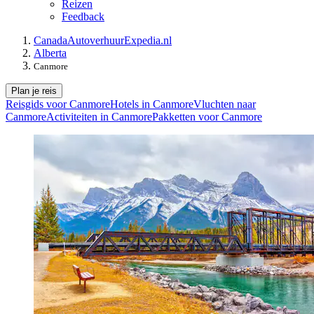
Reizen
Feedback
Canada
Autoverhuur
Expedia.nl
Alberta
Canmore
Plan je reis
Reisgids voor Canmore
Hotels in Canmore
Vluchten naar
Canmore
Activiteiten in Canmore
Pakketten voor Canmore