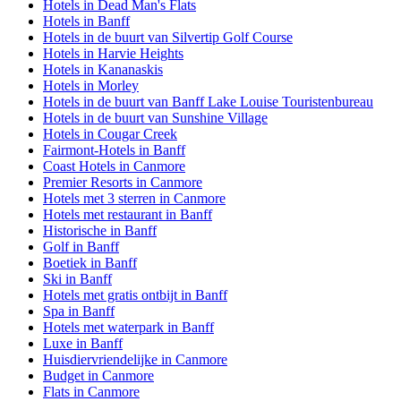
Hotels in Dead Man's Flats
Hotels in Banff
Hotels in de buurt van Silvertip Golf Course
Hotels in Harvie Heights
Hotels in Kananaskis
Hotels in Morley
Hotels in de buurt van Banff Lake Louise Touristenbureau
Hotels in de buurt van Sunshine Village
Hotels in Cougar Creek
Fairmont-Hotels in Banff
Coast Hotels in Canmore
Premier Resorts in Canmore
Hotels met 3 sterren in Canmore
Hotels met restaurant in Banff
Historische in Banff
Golf in Banff
Boetiek in Banff
Ski in Banff
Hotels met gratis ontbijt in Banff
Spa in Banff
Hotels met waterpark in Banff
Luxe in Banff
Huisdiervriendelijke in Canmore
Budget in Canmore
Flats in Canmore