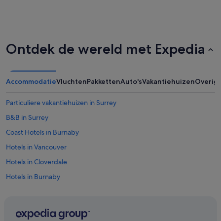
Ontdek de wereld met Expedia
Accommodatie
Vluchten
Pakketten
Auto's
Vakantiehuizen
Overig
Particuliere vakantiehuizen in Surrey
B&B in Surrey
Coast Hotels in Burnaby
Hotels in Vancouver
Hotels in Cloverdale
Hotels in Burnaby
Hotels in Pitt Meadows
Hotels in Metro Vancouver Regional District