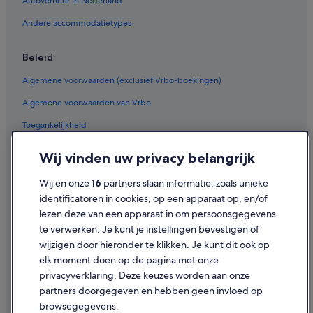
Autoverhuur in Nederland
Hotels in Hastings-Sunrise
Andere accommodatietypes
Hotels in Surrey
Hotels in de buurt van Riverport Sports and Entertainment Complex
Beleid
Hotels in de buurt van Hi-Knoll Driving Range & Mini-Golf
Algemene voorwaarden (exclusief Vrbo-boekingen)
Hotels in de buurt van Universiteit Simon Fraser
Algemene voorwaarden van Vrbo
Hotels in de buurt van Tsawwassen Ferry Terminal
Toegankelijkheid
Privacy
Wij vinden uw privacy belangrijk
Cookies
Wij en onze
16
partners slaan informatie, zoals unieke
Gebruiksvoorwaarden
identificatoren in cookies, op een apparaat op, en/of
lezen deze van een apparaat in om persoonsgegevens
Juridische informatie/Contact
te verwerken. Je kunt je instellingen bevestigen of
Inhoudsrichtlijnen en inhoud rapporteren
wijzigen door hieronder te klikken. Je kunt dit ook op
elk moment doen op de pagina met onze
Hulp
privacyverklaring. Deze keuzes worden aan onze
partners doorgegeven en hebben geen invloed op
Contact
browsegegevens.