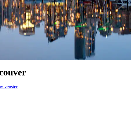
couver
uw venster