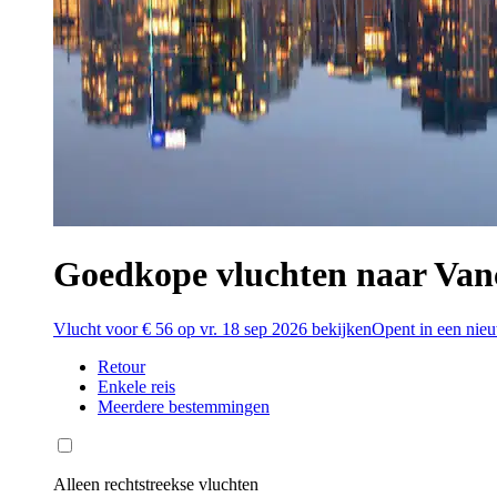
Goedkope vluchten naar Van
Vlucht voor € 56 op vr. 18 sep 2026 bekijken
Opent in een nie
Retour
Enkele reis
Meerdere bestemmingen
Alleen rechtstreekse vluchten