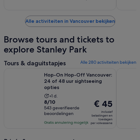
Alle activiteiten in Vancouver bekijken
Browse tours and tickets to
explore Stanley Park
Tours & daguitstapjes
Alle 280 activiteiten bekijken
Hop-On Hop-Off Vancouver: 24 of 48 uur sightseeing optie
Whistler T
Hop-On Hop-Off Vancouver:
24 of 48 uur sightseeing
opties
De
+1 d.
8.0
De
€ 45
8/10
activiteit
van
543 geverifieerde
prijs
duurt
inclusief
beoordelingen
10
is
1
belastingen en
toeslagen
met
€ 45
dag
Gratis annulering mogelijk
per volwassene
543
per
beoordelingen
volwassene