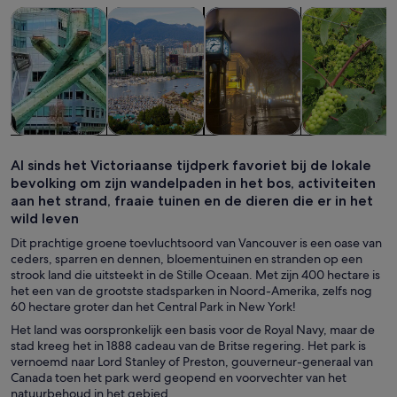
Opent een nieuwe tab
Opent een 
Opent 
Tours & daguitstapjes
Privé- & gepersonaliseerde tours
Geschiedenis & cultuur
Eten, drinken 
Tours &
Privé- &
Geschiedenis
Eten, drinken
daguitstapjes
gepersonaliseerde
& cultuur
& uitgaan
Al sinds het Victoriaanse tijdperk favoriet bij de lokale
tours
bevolking om zijn wandelpaden in het bos, activiteiten
aan het strand, fraaie tuinen en de dieren die er in het
wild leven
Dit prachtige groene toevluchtsoord van Vancouver is een oase van
ceders, sparren en dennen, bloementuinen en stranden op een
strook land die uitsteekt in de Stille Oceaan. Met zijn 400 hectare is
het een van de grootste stadsparken in Noord-Amerika, zelfs nog
60 hectare groter dan het Central Park in New York!
Het land was oorspronkelijk een basis voor de Royal Navy, maar de
stad kreeg het in 1888 cadeau van de Britse regering. Het park is
vernoemd naar Lord Stanley of Preston, gouverneur-generaal van
Canada toen het park werd geopend en voorvechter van het
natuurbehoud in het gebied.