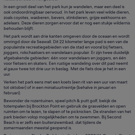
In een groot deel van het park kun je wandelen, maar een deel is
ook ondoordringbaar oerwoud. In het park leven veel wilde dieren,
zoals coyotes, wasberen, bevers, stinkdieren, grijze eekhoorns en
adelaars. Deze dieren zorgen ervoor dat er nog een stukje wildernis
behouden blijft.
Het park wordt aan drie kanten omgeven door de oceaan en wordt
omringd door de Seawall. Dit 22 kilometer lange pad is een van de
populairste recreatiegebieden van de stad en vooral bij fietsers,
joggers, rolschaatsers en wandelaars populair. Er zijn twee duidelijk
afgebakende gebieden: één voor wandelaars en joggers, en één
voor fietsers en skaters. Een rustige wandeling over dit pad neemt
al gauw twee tot drie uur in beslag. Met de fiets doe je het in een
uur.
Verken het park eens met een koets (een rit van een uur van maart
tot oktober) of in een miniatuurtreintje (behalve in januari en
februari).
Bewonder de rozentuinen, speel pitch & putt golf, bekijk de
totempalen bij Brockton Point en gebruik de grasvelden en open
ruimten om te lezen, te slapen of te picknicken. De stranden van het
park bieden volop mogelijkheden om te zwemmen. Bij Second
Beach is er zelfs een buitenzwembad, dat tijdens de
zomermaanden meestal geopend is.