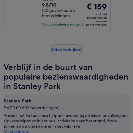
9.8
De
€ 159
9,8/10
activiteit
van
130 geverifieerde
prijs
duurt
inclusief
beoordelingen
10
is
5
belastingen en
toeslagen
met
€ 159
uur
Gratis annulering mogelijk
per volwassene
130
per
beoordelingen
volwassene
Opent
Alles bekijken
een
nieuwe
Verblijf in de buurt van
tab
populaire bezienswaardigheden
in Stanley Park
Stanley Park
9.6/10 (19.602 beoordelingen)
Al sinds het Victoriaanse tijdperk favoriet bij de lokale bevolking om
zijn wandelpaden in het bos, activiteiten aan het strand, fraaie
tuinen en de dieren die er in het wild leve
Minder lezen