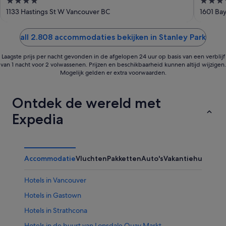
4
4.5
out
out
1133 Hastings St W Vancouver BC
1601 Ba
of
of
5
5
all 2.808 accommodaties bekijken in Stanley Park
Laagste prijs per nacht gevonden in de afgelopen 24 uur op basis van een verblijf
van 1 nacht voor 2 volwassenen. Prijzen en beschikbaarheid kunnen altijd wijzigen.
Mogelijk gelden er extra voorwaarden.
Ontdek de wereld met
Expedia
Accommodatie
Vluchten
Pakketten
Auto's
Vakantiehuizen
Ov
Hotels in Vancouver
Hotels in Gastown
Hotels in Strathcona
Hotels in de buurt van Lonsdale Quay Markt