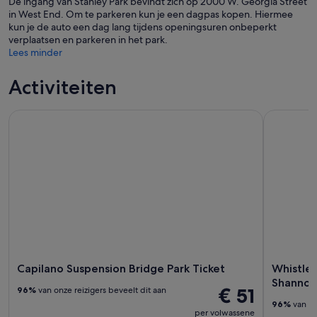
De ingang van Stanley Park bevindt zich op 2000 W. Georgia Street
in West End. Om te parkeren kun je een dagpas kopen. Hiermee
kun je de auto een dag lang tijdens openingsuren onbeperkt
verplaatsen en parkeren in het park.
Lees minder
Activiteiten
Capilano Suspension Bridge Park Ticket
Whistler T
Capilano Suspension Bridge Park Ticket
Whistler
Shannon 
€ 51
96%
van onze reizigers beveelt dit aan
96%
van on
per volwassene