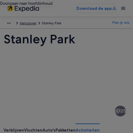
Doorgaan naar hoofdinhoud
Download de app
Plan je reis
Vancouver
Stanley Park
Stanley Park
Afbeeldingen
van
Stanley
25
Park
Verblijven
Vluchten
Auto's
Pakketten
Activiteiten