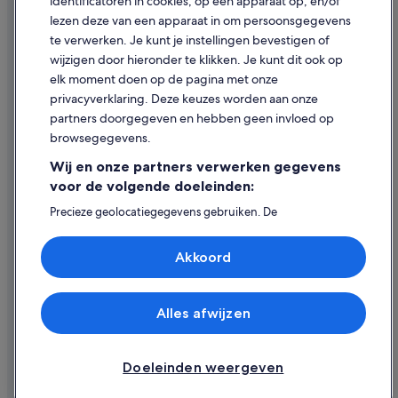
identificatoren in cookies, op een apparaat op, en/of
Hotels met waterpark in Vancouver
lezen deze van een apparaat in om persoonsgegevens
Juridische informatie/Contact
Duurzame in Vancouver
te verwerken. Je kunt je instellingen bevestigen of
Inhoudsrichtlijnen en inhoud rapporteren
Hotels met gratis ontbijt in Vancouver
wijzigen door hieronder te klikken. Je kunt dit ook op
elk moment doen op de pagina met onze
Hotels met sauna in Vancouver
Hulp
privacyverklaring. Deze keuzes worden aan onze
Luxe in Vancouver
partners doorgegeven en hebben geen invloed op
Contact
Spa in Binnenstad van Vancouver
browsegegevens.
Je boeking wijzigen of annuleren
Wij en onze partners verwerken gegevens
Restitutieproces en tijdsbestek
voor de volgende doeleinden:
Boek een vlucht met airlinetegoed
Precieze geolocatiegegevens gebruiken. De
apparaatkenmerken actief scannen ter identificatie.
Internationale reisdocumenten
Informatie op een apparaat opslaan en/of openen.
Akkoord
Gepersonaliseerde advertenties en content, advertentie-
en contentmetingen, doelgroepenonderzoek en
ontwikkeling van diensten.
Partnerlijst (derden)
Alles afwijzen
© 2026 Expedia, Inc. - een bedrijf van Expedia Group. Alle rechten
voorbehouden. Expedia en het Expedia-logo zijn handelsmerken of
geregistreerde handelsmerken van Expedia, Inc.
Doeleinden weergeven