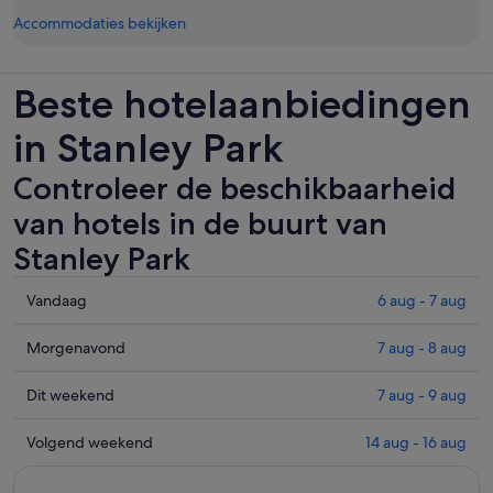
Accommodaties bekijken
Beste hotelaanbiedingen
in Stanley Park
Controleer de beschikbaarheid
van hotels in de buurt van
Stanley Park
Controleer
Vandaag
6 aug - 7 aug
de
prijzen
Controleer
Morgenavond
7 aug - 8 aug
in
de
de
prijzen
Controleer
Dit weekend
7 aug - 9 aug
buurt
in
de
van
de
prijzen
Controleer
Volgend weekend
14 aug - 16 aug
Stanley
buurt
in
de
Park
van
de
prijzen