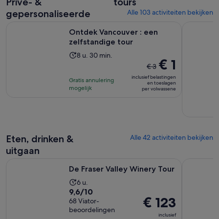
Privé- &
tours
gepersonaliseerde
Alle 103 activiteiten bekijken
Opent een nieuwe
Ontdek Vancouver : een zelfstandige tour
Het beste 
Ontdek Vancouver : een
zelfstandige tour
De
8 u. 30 min.
De
€ 1
activiteit
€ 3
vorige
duurt
inclusief belastingen
Gratis annulering
prijs
en toeslagen
8
mogelijk
per volwassene
was
uur
€ 3
en
en
30
de
minuten
huidige
Eten, drinken &
Alle 42 activiteiten bekijken
prijs
uitgaan
is
Opent een nieuwe tab
De Fraser Valley Winery Tour
Vancouver 
€ 1
De Fraser Valley Winery Tour
per
De
6 u.
volwassene
9.6
9,6/10
activiteit
De
€ 123
van
68 Viator-
duurt
prijs
beoordelingen
10
6
inclusief