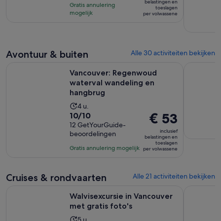
is
met
belastingen en
uur
Gratis annulering
toeslagen
€ 123
68
mogelijk
per volwassene
per
beoordelingen
volwassene
Avontuur & buiten
Alle 30 activiteiten bekijken
Op
Vancouver: Regenwoud waterval wandeling en hangbrug
Whistler S
Vancouver: Regenwoud
waterval wandeling en
hangbrug
De
4 u.
10.0
De
€ 53
10/10
activiteit
van
12 GetYourGuide-
prijs
duurt
inclusief
beoordelingen
10
is
4
belastingen en
toeslagen
met
€ 53
uur
Gratis annulering mogelijk
per volwassene
12
per
beoordelingen
volwassene
Cruises & rondvaarten
Alle 21 activiteiten bekijken
Opent een nie
Walvisexcursie in Vancouver met gratis foto's
Dagtocht v
Walvisexcursie in Vancouver
met gratis foto's
De
5 u.