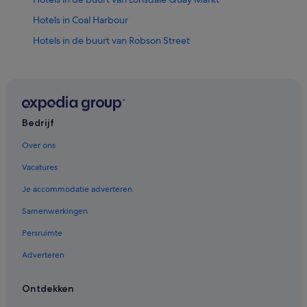
Hotels in Coal Harbour
Hotels in de buurt van Robson Street
Hotels in de buurt van Vancouver Waterfront
Hotels in North Vancouver
Hotels in de buurt van Strand Locarno
Hotels in de buurt van Haven van Vancouver
Bedrijf
Hotels in Mount Pleasant
Over ons
Hotels in West End
Vacatures
Hotels in West Side
Je accommodatie adverteren
Hotels in Davie Village
Samenwerkingen
Hotels in de buurt van Stanley Park
Persruimte
Hotels in East Vancouver
Adverteren
Hotels in de buurt van VCC-Clark Station
Hotels in West Vancouver
Ontdekken