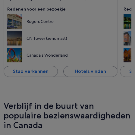
gezinsamusement, sportstadions en ambachtelijke
Ameri
Redenen voor een bezoekje
Rede
bieren.
Rogers Centre
CN Tower (zendmast)
Canada's Wonderland
Stad verkennen
Hotels vinden
St
Verblijf in de buurt van
populaire bezienswaardigheden
in Canada