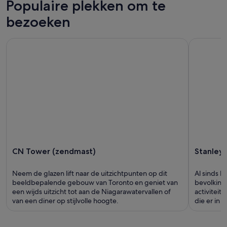
Populaire plekken om te
bezoeken
CN Tower (zendmast)
Stanley Pa
CN Tower (zendmast)
Stanley 
Neem de glazen lift naar de uitzichtpunten op dit
Al sinds he
beeldbepalende gebouw van Toronto en geniet van
bevolking
een wijds uitzicht tot aan de Niagarawatervallen of
activiteit
van een diner op stijlvolle hoogte.
die er in h