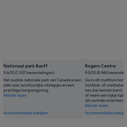
Foto van Banff Lake Louise Tourism
Openbare
foto
Nationaal park Banff
Rogers Centre
van
9.6/10 (1.307 beoordelingen)
9.0/10 (8.944 beoordeli
Banff
Het oudste nationale park van Canada is een
Ga in dit multifunctione
Lake
plek voor avontuurlijke uitstapjes en een
honkbal- of voetbalweds
Louise
prachtige bergomgeving.
een beroemde band, een
Tourism
Minder lezen
of neem een kijkje tijd
dit centrale entertain
Minder lezen
Accommodaties bekijken
Accommodaties bekijk