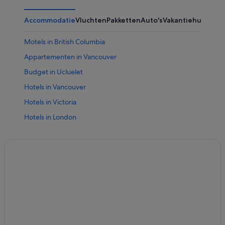
Accommodatie
Vluchten
Pakketten
Auto's
Vakantiehuizen
Ov
Motels in British Columbia
Appartementen in Vancouver
Budget in Ucluelet
Hotels in Vancouver
Hotels in Victoria
Hotels in London
Hotels in Québec
Hotels in Whistler
Hotels in Montréal
Hotels in Calgary
Hotels in Niagara Falls
Hotels in Tofino
Hotels in Lake Louise