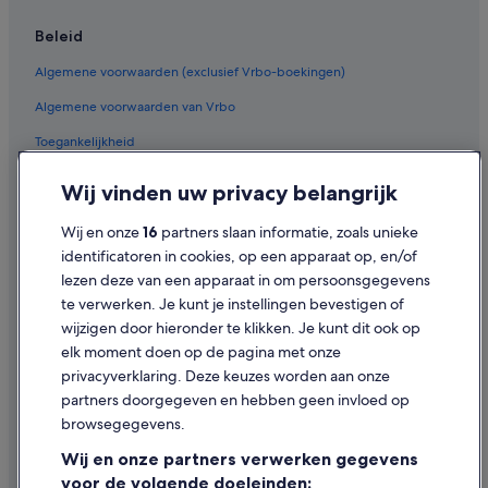
Beleid
Algemene voorwaarden (exclusief Vrbo-boekingen)
Algemene voorwaarden van Vrbo
Toegankelijkheid
Privacy
Wij vinden uw privacy belangrijk
Cookies
Wij en onze
16
partners slaan informatie, zoals unieke
Gebruiksvoorwaarden
identificatoren in cookies, op een apparaat op, en/of
lezen deze van een apparaat in om persoonsgegevens
Juridische informatie/Contact
te verwerken. Je kunt je instellingen bevestigen of
Inhoudsrichtlijnen en inhoud rapporteren
wijzigen door hieronder te klikken. Je kunt dit ook op
elk moment doen op de pagina met onze
Hulp
privacyverklaring. Deze keuzes worden aan onze
partners doorgegeven en hebben geen invloed op
Contact
browsegegevens.
Je boeking wijzigen of annuleren
Wij en onze partners verwerken gegevens
Restitutieproces en tijdsbestek
voor de volgende doeleinden: