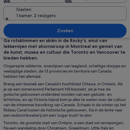
Gasten
1 kamer, 2 reizigers
Een turquoise meer omringd door ber
Zoeken
Ga rotsklimmen en skiën in de Rocky's, smul van
lekkernijen met ahornsiroop in Montreal en geniet van
de kunst, musea en cultuur die Toronto en Vancouver te
bieden hebben.
Ongerepte wildernis, woestijnen van laagland, schattige dorpjes en
veelzijdige steden, de 13 provincies en territoria van Canada
hebben het allemaal.
Breng een bezoek aan Canada's hoofdstad Ottawa, in Ontario. Als
je op een zomeravond Parliament Hill bezoekt, zie je hoe de
gotische gebouwen onderdeel worden van een geluids- en
lichtshow, en op Victoria Island kom je alles te weten over de cultuur
van de inheemse bevolking van Canada. Schaats in de winter op het
Rideau Canal tussen de historische gebouwen, Ga in de lente naar
een esdoornkwekerij om een 'sugar bush' te zien.
Toronto, de grootste stad van Ontario, is een stad vol verrassingen.
Na een wandeling door Chinatown, Greektown, Little Italy en