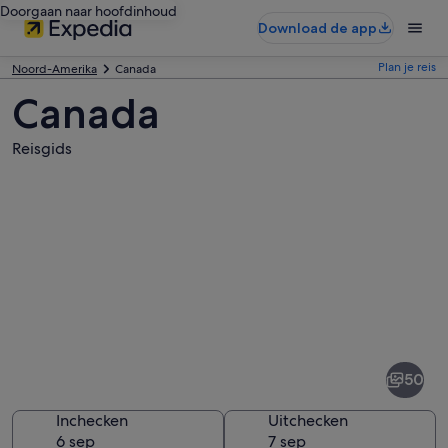
Doorgaan naar hoofdinhoud
Download de app
Plan je reis
Noord-Amerika
Canada
Canada
Reisgids
Afbeeldingen
van
Canada
50
Inchecken
Uitchecken
6 sep
7 sep