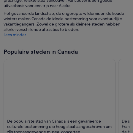
prachtige, relaxte stad Vancouver. Vancouver is een goede
uitvalsbasis voor een trip naar Alaska.
Het gevarieerde landschap, de ongerepte wildernis en de koude
winters maken Canada de ideale bestemming voor avontuurlijke
vakantiegangers. Zowel de grotere als kleinere steden hebben
allerlei verschillende attracties te bieden.
Lees minder
Populaire steden in Canada
Toronto
Montr
De populairste stad van Canada is een gevarieerde
De st
Staat bekend om Entertainment, Theaters en
Staat 
culturele bestemming die hoog staat aangeschreven om
Franse
Museums
zijn toonaangevende musea, concerten,
de be