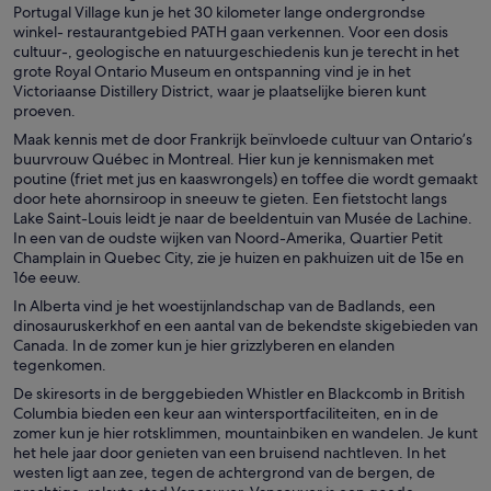
Portugal Village kun je het 30 kilometer lange ondergrondse
winkel- restaurantgebied PATH gaan verkennen. Voor een dosis
cultuur-, geologische en natuurgeschiedenis kun je terecht in het
grote Royal Ontario Museum en ontspanning vind je in het
Victoriaanse Distillery District, waar je plaatselijke bieren kunt
proeven.
Maak kennis met de door Frankrijk beïnvloede cultuur van Ontario’s
buurvrouw Québec in Montreal. Hier kun je kennismaken met
poutine (friet met jus en kaaswrongels) en toffee die wordt gemaakt
door hete ahornsiroop in sneeuw te gieten. Een fietstocht langs
Lake Saint-Louis leidt je naar de beeldentuin van Musée de Lachine.
In een van de oudste wijken van Noord-Amerika, Quartier Petit
Champlain in Quebec City, zie je huizen en pakhuizen uit de 15e en
16e eeuw.
In Alberta vind je het woestijnlandschap van de Badlands, een
dinosauruskerkhof en een aantal van de bekendste skigebieden van
Canada. In de zomer kun je hier grizzlyberen en elanden
tegenkomen.
De skiresorts in de berggebieden Whistler en Blackcomb in British
Columbia bieden een keur aan wintersportfaciliteiten, en in de
zomer kun je hier rotsklimmen, mountainbiken en wandelen. Je kunt
het hele jaar door genieten van een bruisend nachtleven. In het
westen ligt aan zee, tegen de achtergrond van de bergen, de