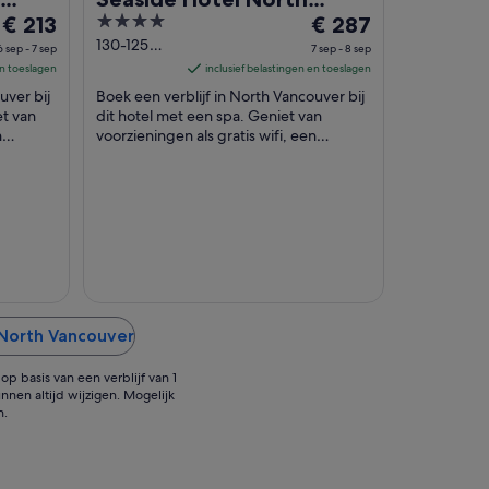
De
4
De
€ 213
Vancouver
€ 287
prijs
out
prijs
130-125
6 sep - 7 sep
7 sep - 8 sep
Victory
is
of
is
en toeslagen
inclusief belastingen en toeslagen
Ship Way
€ 213
5
€ 287
uver bij
Boek een verblijf in North Vancouver bij
North
per
per
et van
dit hotel met een spa. Geniet van
Vancouver
n
nacht
voorzieningen als gratis wifi, een
nacht
BC
genheid
volledig uitgeruste spa en
van
van
valetparkeerservice. ...
6
7
sep
sep
tot
tot
7
8
sep
sep
 North Vancouver
p basis van een verblijf van 1
nnen altijd wijzigen. Mogelijk
n.