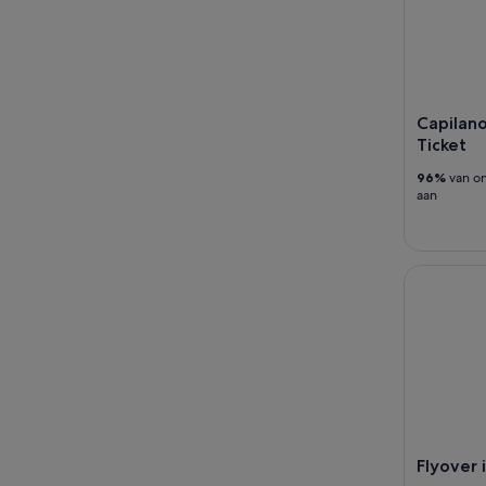
Capilano
Ticket
96%
van on
aan
Flyover in
Flyover 