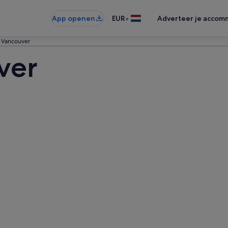
•
App openen
EUR
Adverteer je accom
 Vancouver
ver