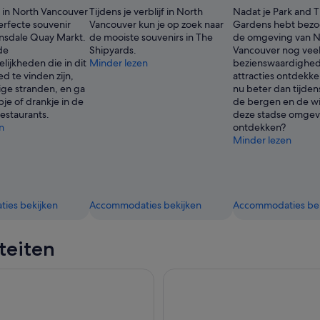
Mike
 in North Vancouver
Tijdens je verblijf in North
Nadat je Park and T
Frith
erfecte souvenir
Vancouver kun je op zoek naar
Gardens hebt bezoch
onsdale Quay Markt.
de mooiste souvenirs in The
de omgeving van N
de
Shipyards.
Vancouver nog vee
ijkheden die in dit
Minder lezen
bezienswaardighe
d te vinden zijn,
attracties ontdekken
ige stranden, en ga
nu beter dan tijdens
je of drankje in de
de bergen en de wi
estaurants.
deze stadse omgev
n
ontdekken?
Minder lezen
ies bekijken
Accommodaties bekijken
Accommodaties bek
iteiten
uspension Bridge Park Ticket
Whistler Tour: Sea to Sky Gon