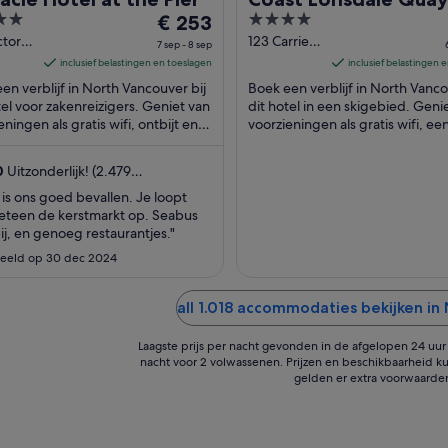
De
4
€ 253
Hotel
prijs
out
ctory
123 Carrie
7 sep - 8 sep
Way
Cates Crt
is
of
inclusief belastingen en toeslagen
inclusief belastingen 
North
€ 253
5
en verblijf in North Vancouver bij
Boek een verblijf in North Vanco
uver
Vancouver
per
tel voor zakenreizigers. Geniet van
dit hotel in een skigebied. Geni
BC
eningen als gratis wifi, ontbijt en
nacht
voorzieningen als gratis wifi, ee
rvice. Uit onze beoordelingen ...
fitnesscentrum en parkeergele
van
ter plaatse. ...
7
0
Uitzonderlijk! (2.479
sep
delingen)
 is ons goed bevallen. Je loopt
tot
eteen de kerstmarkt op. Seabus
8
ij, en genoeg restaurantjes."
sep
eeld op 30 dec 2024
all 1.018 accommodaties bekijken in
Laagste prijs per nacht gevonden in de afgelopen 24 uur o
nacht voor 2 volwassenen. Prijzen en beschikbaarheid ku
gelden er extra voorwaarde