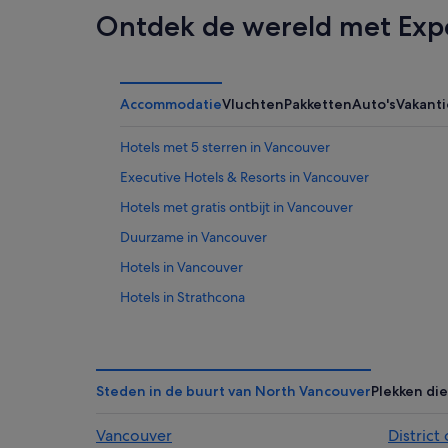
Ontdek de wereld met Exp
Accommodatie
Vluchten
Pakketten
Auto's
Vakant
Hotels met 5 sterren in Vancouver
Executive Hotels & Resorts in Vancouver
Hotels met gratis ontbijt in Vancouver
Duurzame in Vancouver
Hotels in Vancouver
Hotels in Strathcona
Hotels in Coal Harbour
Hotels in de buurt van Vancouver Waterfront
Hotels in de buurt van Haven van Vancouver
Steden in de buurt van North Vancouver
Plekken die
Hotels in Davie Village
Vancouver
District
Hotels in East Vancouver