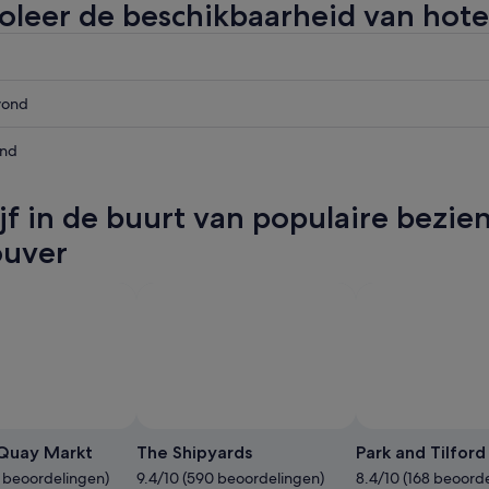
oleer de beschikbaarheid van hote
vond
er
end
d,
er
ijf in de buurt van populaire bezi
vond,
er
ouver
,
Foto van Mike Frith
Openbare
foto
 Quay Markt
The Shipyards
Park and Tilfor
van
1 beoordelingen)
9.4/10 (590 beoordelingen)
8.4/10 (168 beoord