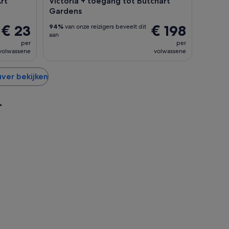
rt
Victoria + toegang tot Butchart
Gardens
€ 23
€ 198
94%
van onze reizigers beveelt dit
aan
per
per
volwassene
volwassene
uver bekijken
r