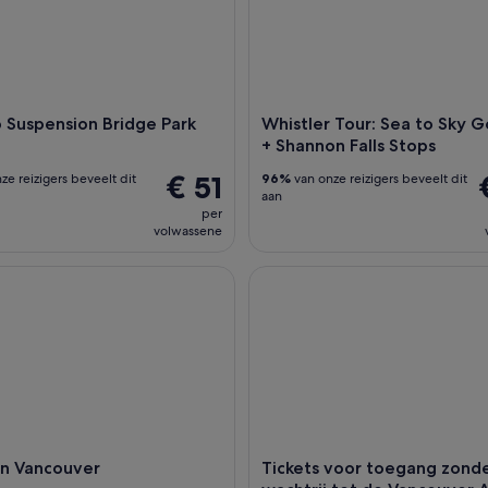
 Suspension Bridge Park
Whistler Tour: Sea to Sky 
+ Shannon Falls Stops
€ 51
ze reizigers beveelt dit
96%
van onze reizigers beveelt dit
aan
per
volwassene
 Vancouver
Tickets voor toegang zonder w
in Vancouver
Tickets voor toegang zond