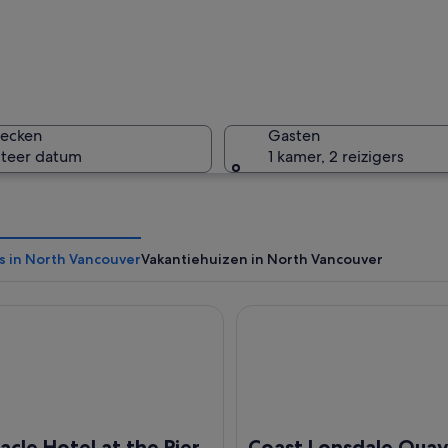
Een houte
hecken
Gasten
cteer datum
1 kamer, 2 reizigers
Een helde
s in North Vancouver
Vakantiehuizen in North Vancouver
e Hotel at the Pier
Coast Lonsdale Quay Hotel
t zeilboten en kajaks, omgeven door bergen en een vuurtoren in de verte.
acle Hotel at the Pier
Coast Lonsdale Quay