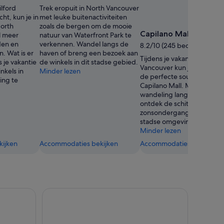
S
ilford
Trek eropuit in North Vancouver
W
t, kun je in
met leuke buitenactiviteiten
orth
zoals de bergen om de mooie
Capilano Mall
l meer
natuur van Waterfront Park te
den en
verkennen. Wandel langs de
8.2/10 (245 beoordelingen
. Wat is er
haven of breng een bezoek aan
Tijdens je vakantie in North
 je vakantie
de winkels in dit stadse gebied.
Vancouver kun je op zoek 
nkels in
Minder lezen
de perfecte souvenirs in
ing te
Capilano Mall. Maak een
wandeling langs de haven 
ontdek de schitterende
zonsondergangen in deze
stadse omgeving.
Minder lezen
ijken
Accommodaties bekijken
Accommodaties bekijken
dola + Shannon Falls Stops
Vancouver Lookout toegangsbewijs