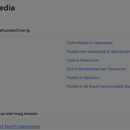
edia
iehuizen
Overig
Delta Hotels in Vancouver
Hotels met waterpark in Vancouver
Luxe in Vancouver
Spa in Binnenstad van Vancouver
Hotels in Gastown
Hotels in de buurt van Lonsdale Q
Hotels in de buurt van Playland
Hotels in North Vancouver
Hotels in Mount Pleasant
 je niet mag missen
Hotels in de buurt van Stanley Park
 of North Vancouver
Hotels in Hastings-Sunrise