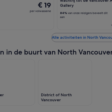
wachtrij tot de Vancouver A
€ 19
Gallery
per volwassene
84%
van onze reizigers beveelt dit
aan
Alle activiteiten in North Vanco
n in de buurt van North Vancouve
er
District of North
Vancouver