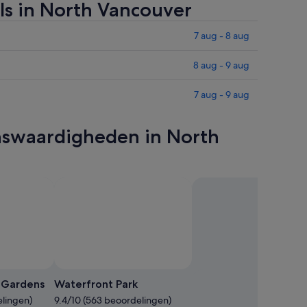
ls in North Vancouver
7 aug - 8 aug
8 aug - 9 aug
7 aug - 9 aug
enswaardigheden in North
Foto van S W
Openbare
foto
d Gardens
Waterfront Park
van
elingen)
9.4/10 (563 beoordelingen)