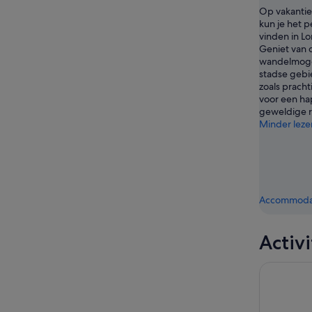
Op vakantie
kun je het p
vinden in L
Geniet van 
wandelmogel
stadse gebie
zoals pracht
voor een hap
geweldige r
Minder leze
Accommodat
Activ
Capilano S