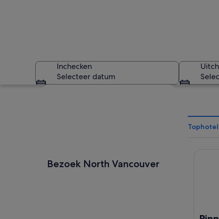
Inchecken
Uitc
Selecteer datum
Sele
Kaart verkennen
Tophotel
Pinnacl
Een rustig meer me
Bezoek North Vancouver
Pinn