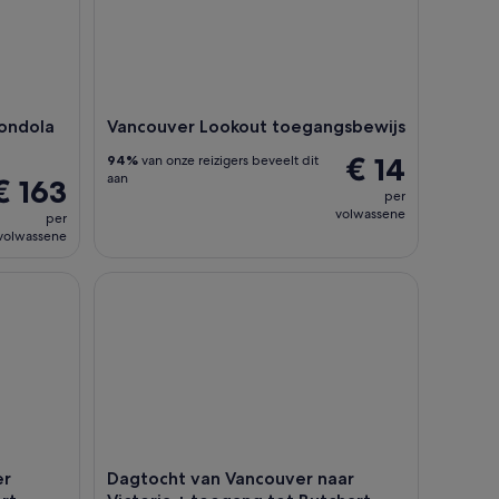
Gondola
Vancouver Lookout toegangsbewijs
€ 14
94%
van onze reizigers beveelt dit
aan
€ 163
per
volwassene
per
volwassene
achtrij tot de Vancouver Art Gallery
Dagtocht van Vancouver naar Victoria + toegang 
er
Dagtocht van Vancouver naar