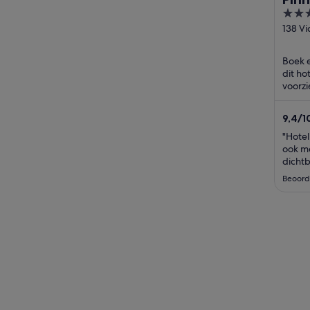
4
out
138 Vi
Ship 
of
North
5
Boek e
Vanco
dit ho
BC
voorzi
roomse
9,4
/
1
beoor
"Hotel
ook m
dichtb
Beoord