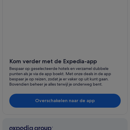
Hostels in Vancouver
Motels in Vancouver
Hotels in Vancouver
Hotels in Strathcona
Hotels in Coal Harbour
Hotels in de buurt van Robson Street
Hotels in de buurt van Vancouver Waterfront
Kom verder met de Expedia-app
Hotels in de buurt van Strand Locarno
Bespaar op geselecteerde hotels en verzamel dubbele
punten als je via de app boekt. Met onze deals in de app
Hotels in de buurt van Haven van Vancouver
bespaar je op reizen, zodat je er vaker op uit kunt gaan.
Bovendien beheer je alles terwijl je onderweg bent.
Hotels in West End
Hotels in West Side
Overschakelen naar de app
Hotels in Davie Village
Hotels in de buurt van Stanley Park
Hotels in de buurt van Jack Poole Plaza
Hotels in Binnenstad van Vancouver