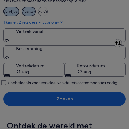
Kies twee of meer items en bespaar op je reis:
Verblijven
Vluchten
Auto's
1 kamer, 2 reizigers
Economy
Vertrek vanaf
Vertrek vanaf
Bestemming
Bestemming
Vertrekdatum
Retourdatum
21 aug
22 aug
Ik heb slechts voor een deel van de reis accommodaties nodig
Zoeken
Ontdek de wereld met