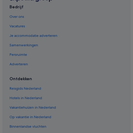
Bedrijf
Hotels in Granville Island
Hotels in Kitsilano
Over ons
Delta Hotels in Vancouver
Vacatures
Coast Hotels in Vancouver
Je accommodatie adverteren
Executive Hotels & Resorts in Vancouver
Samenwerkingen
Sandman Hotels in Vancouver
Persruimte
Adverteren
Ontdekken
Reisgids Nederland
Hotels in Nederland
Vakantiehuizen in Nederland
Op vakantie in Nederland
Binnenlandse vluchten