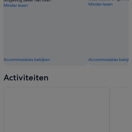
Minder lezen
Minder lezen
Accommodaties bekijken
Accommodaties bekijk
Activiteiten
Capilano Suspension Bridge Park Ticket
Whistler T