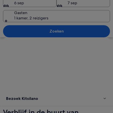
6 sep
7 sep
Gasten
1 kamer, 2 reizigers
Een stadshemelbeeld in de schemering,
Zoeken
Kaart verkennen
Bezoek Kitsilano
Verblijf in de buurt van