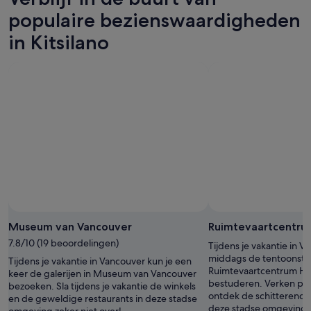
populaire bezienswaardigheden
in Kitsilano
Foto van rabbit.Hole
Openbare
foto
Museum van Vancouver
Ruimtevaartcentrum
van
7.8/10 (19 beoordelingen)
Tijdens je vakantie in V
rabbit.Hole
middags de tentoonstel
Tijdens je vakantie in Vancouver kun je een
Ruimtevaartcentrum H.
keer de galerijen in Museum van Vancouver
bestuderen. Verken pra
bezoeken. Sla tijdens je vakantie de winkels
ontdek de schitterend
en de geweldige restaurants in deze stadse
deze stadse omgeving.
omgeving zeker niet over!