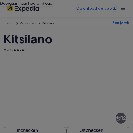
Doorgaan naar hoofdinhoud
Download de app
Plan je reis
Vancouver
Kitsilano
Kitsilano
Vancouver
Afbeeldingen
van
Kitsilano
12
Inchecken
Uitchecken