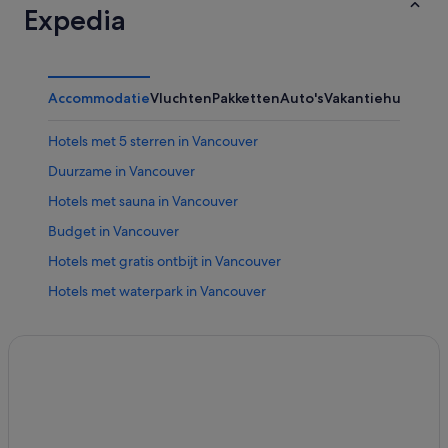
Expedia
Accommodatie
Vluchten
Pakketten
Auto's
Vakantiehuizen
Ov
Hotels met 5 sterren in Vancouver
Duurzame in Vancouver
Hotels met sauna in Vancouver
Budget in Vancouver
Hotels met gratis ontbijt in Vancouver
Hotels met waterpark in Vancouver
Luxe in Vancouver
Spa in Binnenstad van Vancouver
Aparthotels in Vancouver
B&B in Vancouver
Appartementen in Vancouver