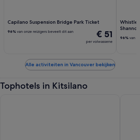
Capilano Suspension Bridge Park Ticket
Whistler
Shannon 
€ 51
96%
van onze reizigers beveelt dit aan
96%
van on
per volwassene
Alle activiteiten in Vancouver bekijken
Tophotels in Kitsilano
Radisson Blu Vancouver Airport Hotel & Marina
Pinnacle