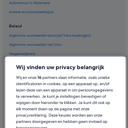
Autoverhuur in Nederland
Andere accommodatietypes
Beleid
Algemene voorwaarden (exclusief Vrbo-boekingen)
Algemene voorwaarden van Vrbo
Toegankelijkheid
Privacy
Wij vinden uw privacy belangrijk
Cookies
Wij en onze
16
partners slaan informatie, zoals unieke
Gebruiksvoorwaarden
identificatoren in cookies, op een apparaat op, en/of
lezen deze van een apparaat in om persoonsgegevens
Juridische informatie/Contact
te verwerken. Je kunt je instellingen bevestigen of
Inhoudsrichtlijnen en inhoud rapporteren
wijzigen door hieronder te klikken. Je kunt dit ook op
elk moment doen op de pagina met onze
Hulp
privacyverklaring. Deze keuzes worden aan onze
partners doorgegeven en hebben geen invloed op
Contact
browsegegevens.