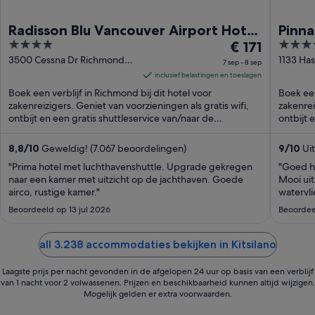
Radisson Blu Vancouver Airport Hotel
Pinna
4
De
4
& Marina
€ 171
out
prijs
out
3500 Cessna Dr Richmond
1133 Has
7 sep - 8 sep
BC
Vancouv
of
is
of
inclusief belastingen en toeslagen
5
€ 171
5
Boek een verblijf in Richmond bij dit hotel voor
Boek een
per
zakenreizigers. Geniet van voorzieningen als gratis wifi,
zakenrei
ontbijt en een gratis shuttleservice van/naar de
nacht
ontbijt 
luchthaven. ...
van
7
8,8
/
10
Geweldig! (7.067 beoordelingen)
9
/
10
Uit
sep
"Prima hotel met luchthavenshuttle. Upgrade gekregen
"Goed ho
tot
naar een kamer met uitzicht op de jachthaven. Goede
Mooi ui
airco, rustige kamer."
8
watervli
sep
Beoordeeld op 13 jul 2026
Beoordee
all 3.238 accommodaties bekijken in Kitsilano
Laagste prijs per nacht gevonden in de afgelopen 24 uur op basis van een verblijf
van 1 nacht voor 2 volwassenen. Prijzen en beschikbaarheid kunnen altijd wijzigen.
Mogelijk gelden er extra voorwaarden.