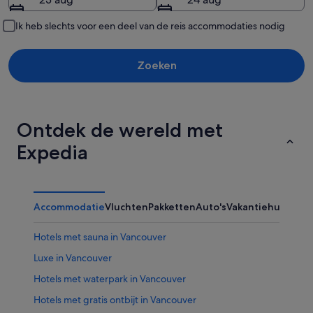
Ik heb slechts voor een deel van de reis accommodaties nodig
Zoeken
Ontdek de wereld met
Expedia
Accommodatie
Vluchten
Pakketten
Auto's
Vakantiehuizen
Ov
Hotels met sauna in Vancouver
Luxe in Vancouver
Hotels met waterpark in Vancouver
Hotels met gratis ontbijt in Vancouver