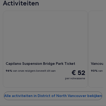
Activiteiten
Capilano Suspension Bridge Park Ticket
Vancouver
Capilano Suspension Bridge Park Ticket
Vancouv
€ 52
96%
van onze reizigers beveelt dit aan
90%
van on
per volwassene
Alle activiteiten in District of North Vancouver bekijken