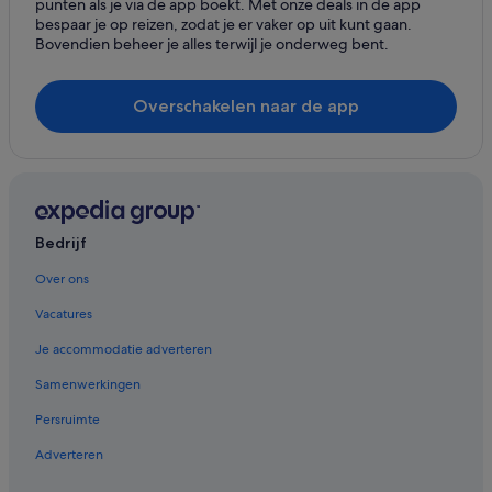
punten als je via de app boekt. Met onze deals in de app
Hotels in Hastings-Sunrise
bespaar je op reizen, zodat je er vaker op uit kunt gaan.
Bovendien beheer je alles terwijl je onderweg bent.
Hotels in District of North Vancouver
Hotels in Binnenstad van Vancouver
Overschakelen naar de app
Aparthotels in Vancouver
B&B in Vancouver
Appartementen in Vancouver
Hostels in Vancouver
Bedrijf
Motels in Vancouver
Sandman Hotels in Vancouver
Over ons
Delta Hotels in Vancouver
Vacatures
Executive Hotels & Resorts in Vancouver
Je accommodatie adverteren
Coast Hotels in Vancouver
Samenwerkingen
Persruimte
Adverteren