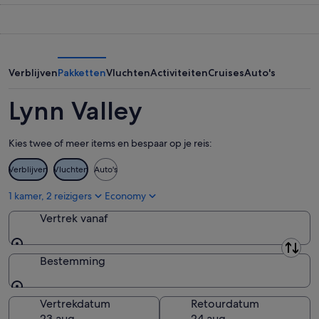
aug
morgenavond,
Valley
-
10
voor
10
aug
volgend
aug,
-
weekend,
bekijken
11
14
Verblijven
Pakketten
Vluchten
Activiteiten
Cruises
Auto's
aug,
aug
bekijken
-
Lynn Valley
16
aug,
Kies twee of meer items en bespaar op je reis:
bekijken
Verblijven
Vluchten
Auto's
1 kamer, 2 reizigers
Economy
Vertrek vanaf
Vertrek vanaf
Bestemming
Bestemming
Vertrekdatum
Retourdatum
23 aug
24 aug