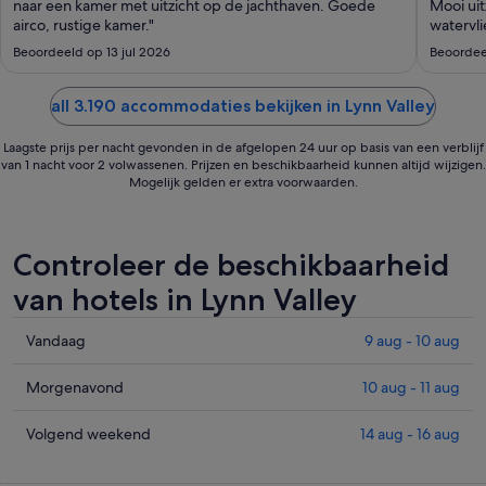
tot
naar een kamer met uitzicht op de jachthaven. Goede
Mooi ui
airco, rustige kamer."
8
watervli
sep
Beoordeeld op 13 jul 2026
Beoordee
all 3.190 accommodaties bekijken in Lynn Valley
Laagste prijs per nacht gevonden in de afgelopen 24 uur op basis van een verblijf
van 1 nacht voor 2 volwassenen. Prijzen en beschikbaarheid kunnen altijd wijzigen.
Mogelijk gelden er extra voorwaarden.
Controleer de beschikbaarheid
van hotels in Lynn Valley
Prijzen
Vandaag
9 aug - 10 aug
in
Lynn
Prijzen
Morgenavond
10 aug - 11 aug
Valley
in
voor
Lynn
Prijzen
Volgend weekend
14 aug - 16 aug
vanavond,
Valley
in
9
voor
Lynn