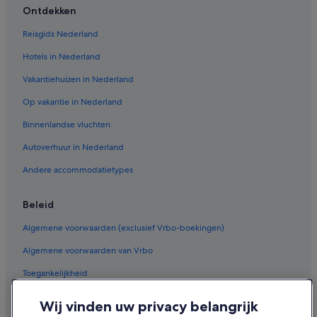
Ontdekken
Reisgids Nederland
Hotels in Nederland
Vakantiehuizen in Nederland
Op vakantie in Nederland
Binnenlandse vluchten
Autoverhuur in Nederland
Andere accommodatietypes
Beleid
Algemene voorwaarden (exclusief Vrbo-boekingen)
Algemene voorwaarden van Vrbo
Toegankelijkheid
Privacy
Wij vinden uw privacy belangrijk