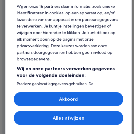
Cookies
Wij en onze
16
partners slaan informatie, zoals unieke
Gebruiksvoorwaarden
identificatoren in cookies, op een apparaat op, en/of
lezen deze van een apparaat in om persoonsgegevens
Juridische informatie/Contact
te verwerken. Je kunt je instellingen bevestigen of
Inhoudsrichtlijnen en inhoud rapporteren
wijzigen door hieronder te klikken. Je kunt dit ook op
elk moment doen op de pagina met onze
Hulp
privacyverklaring. Deze keuzes worden aan onze
partners doorgegeven en hebben geen invloed op
Contact
browsegegevens.
Je boeking wijzigen of annuleren
Wij en onze partners verwerken gegevens
Restitutieproces en tijdsbestek
voor de volgende doeleinden:
Boek een vlucht met airlinetegoed
Precieze geolocatiegegevens gebruiken. De
apparaatkenmerken actief scannen ter identificatie.
Internationale reisdocumenten
Informatie op een apparaat opslaan en/of openen.
Akkoord
Gepersonaliseerde advertenties en content, advertentie-
en contentmetingen, doelgroepenonderzoek en
ontwikkeling van diensten.
Partnerlijst (derden)
Alles afwijzen
© 2026 Expedia, Inc. - een bedrijf van Expedia Group. Alle rechten
voorbehouden. Expedia en het Expedia-logo zijn handelsmerken of
geregistreerde handelsmerken van Expedia, Inc.