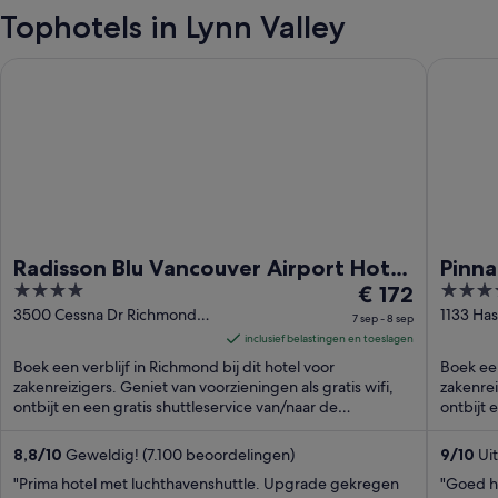
Tophotels in Lynn Valley
Radisson Blu Vancouver Airport Hotel & Marina
Pinnacle
Radisson Blu Vancouver Airport Hotel
Pinna
4
De
4
& Marina
€ 172
out
prijs
out
3500 Cessna Dr Richmond
1133 Has
7 sep - 8 sep
BC
Vancouv
of
is
of
inclusief belastingen en toeslagen
5
€ 172
5
Boek een verblijf in Richmond bij dit hotel voor
Boek een
per
zakenreizigers. Geniet van voorzieningen als gratis wifi,
zakenrei
ontbijt en een gratis shuttleservice van/naar de
nacht
ontbijt 
luchthaven. ...
van
7
8,8
/
10
Geweldig! (7.100 beoordelingen)
9
/
10
Uit
sep
"Prima hotel met luchthavenshuttle. Upgrade gekregen
"Goed ho