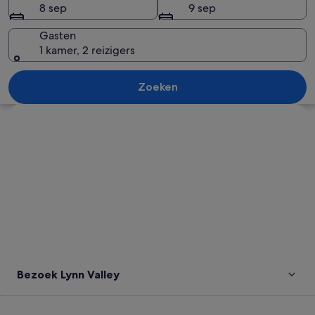
8 sep
9 sep
Gasten
1 kamer, 2 reizigers
Een helder turquoise zwembad, omring
Zoeken
Kaart verkennen
Bezoek Lynn Valley