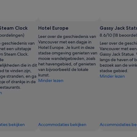
Steam Clock
Hotel Europe
Gassy Jack Stat
eoordelingen)
8.6/10 (18 beoorde
Leer over de geschiedenis van
Vancouver met een dagje in
e geschiedenis van
Leer over de gesch
Hotel Europe. Je kunt in deze
et een uitstapje
Vancouver met een 
stadse omgeving genieten van
n Steam Clock.
Gassy Jack Statue.
mooie wandelgebieden, zoals
de
langs de haven of 
het havengebied, of genieten
ijkheden die in dit
bezoek aan de winke
van bijvoorbeeld de lokale
d te vinden zijn,
stadse gebied.
kunst.
ige stranden, en ga
Minder lezen
Minder lezen
je of drankje in de
estaurants.
n
ies bekijken
Accommodaties bekijken
Accommodaties bek