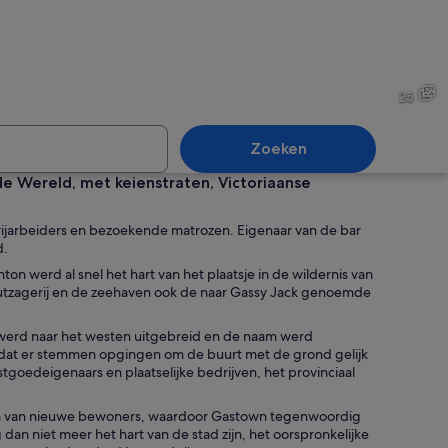
w met een klokkentoren, Canadese vlaggen en een bordje voor Steam Clock 
Een historisch gebouw met ro
25
Zoeken
 Wereld, met keienstraten, Victoriaanse
 bord met de tekst 'BORGO ANTICO Al Porto Ristorante' bevestigd aan een 
Een straat met bomen, een 
ijarbeiders en bezoekende matrozen. Eigenaar van de bar
d.
on werd al snel het hart van het plaatsje in de wildernis van
utzagerij en de zeehaven ook de naar Gassy Jack genoemde
 werd naar het westen uitgebreid en de naam werd
l dat er stemmen opgingen om de buurt met de grond gelijk
goedeigenaars en plaatselijke bedrijven, het provinciaal
oom van nieuwe bewoners, waardoor Gastown tegenwoordig
an niet meer het hart van de stad zijn, het oorspronkelijke