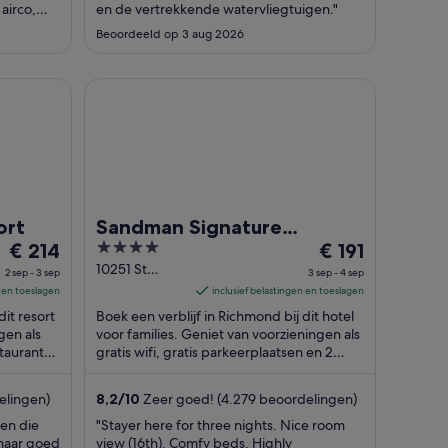
18
17
airco,
en de vertrekkende watervliegtuigen."
aug
aug
Beoordeeld op 3 aug 2026
Sandman Signature Vancouver Airport Hotel & Re
ort
Sandman Signature
De
4
De
€ 214
Vancouver Airport Hotel &
€ 191
prijs
out
prijs
10251 St
Resort
2 sep - 3 sep
3 sep - 4 sep
Edwards
is
of
is
n en toeslagen
inclusief belastingen en toeslagen
Drive
€ 214
5
€ 191
dit resort
Boek een verblijf in Richmond bij dit hotel
Richmond BC
per
per
ngen als
voor families. Geniet van voorzieningen als
staurants
nacht
gratis wifi, gratis parkeerplaatsen en 2
nacht
buitenzwembaden. Uit onze
van
van
beoordelingen ...
2
3
elingen)
8,2
/
10
Zeer goed! (4.279 beoordelingen)
sep
sep
zen die
"Stayer here for three nights. Nice room
tot
tot
 maar goed
view (16th). Comfy beds. Highly