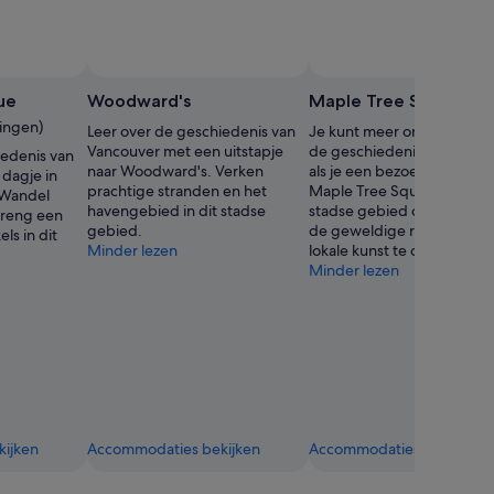
ue
Woodward's
Maple Tree Square
lingen)
Leer over de geschiedenis van
Je kunt meer ontdekken o
Vancouver met een uitstapje
de geschiedenis van Vanc
iedenis van
naar Woodward's. Verken
als je een bezoek brengt a
dagje in
prachtige stranden en het
Maple Tree Square. Ga in d
 Wandel
havengebied in dit stadse
stadse gebied op vakantie
breng een
gebied.
de geweldige restaurants 
ls in dit
Minder lezen
lokale kunst te ontdekken.
Minder lezen
ijken
Accommodaties bekijken
Accommodaties bekijken