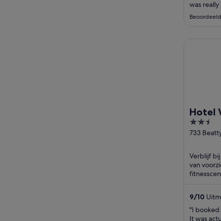
was really
between H
Beoordeeld
team was d
late check
real loft 
Hotel Wil
all visiting 
Hotel 
2.5
YWCA 
out
733 Beatt
Street
of
Vancouve
5
Verblijf bi
van voorzi
fitnessce
plaatse. U
9
/
10
Uitm
"I booked
It was act