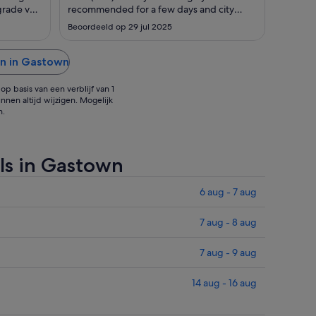
3
4
grade van
recommended for a few days and city
sep
sep
visit."
Beoordeeld op 29 jul 2025
beter"
en in Gastown
p basis van een verblijf van 1
nnen altijd wijzigen. Mogelijk
n.
ls in Gastown
6 aug - 7 aug
7 aug - 8 aug
7 aug - 9 aug
14 aug - 16 aug