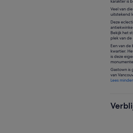
karakter is
Veel van die
uitstekend l
Deze eclect
antiekwinkel
Bekijk het 
plek van de
Een van de 
kwartier. He
is deze eige
monumente
Gastown is 
van Vancouve
Lees minder
Verbl