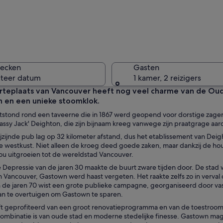
Een gebou
hecken
Gasten
cteer datum
1 kamer, 2 reizigers
teplaats van Vancouver heeft nog veel charme van de Oude
en een unieke stoomklok.
Een rond
stond rond een taveerne die in 1867 werd geopend voor dorstige zager
ssy Jack' Deighton, die zijn bijnaam kreeg vanwege zijn praatgrage aar
jzijnde pub lag op 32 kilometer afstand, dus het etablissement van Deight
 westkust. Niet alleen de kroeg deed goede zaken, maar dankzij de ho
zou uitgroeien tot de wereldstad Vancouver.
 bij een restaurant met een bakstenen gevel en begroeiing.
 Depressie van de jaren 30 maakte de buurt zware tijden door. De stad
n Vancouver, Gastown werd haast vergeten. Het raakte zelfs zo in verva
n de jaren 70 wist een grote publieke campagne, georganiseerd door vast
an te overtuigen om Gastown te sparen.
ft geprofiteerd van een groot renovatieprogramma en van de toestr
mbinatie is van oude stad en moderne stedelijke finesse. Gastown mag d