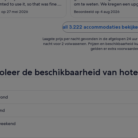
2
ted to use it, so that was fine.
om te weten. We kregen een up
sep
I didn’t think of is there is also
onze kamer verder prima hotel.
 op 27 mei 2026
Beoordeeld op 4 aug 2026
in the room, so you have to go out
Onderhoud kan hier en daar iets 
lway in the middle of the night.
and easy access so that is ..."
all 3.222 accommodaties bekijk
Laagste prijs per nacht gevonden in de afgelopen 24 uur o
nacht voor 2 volwassenen. Prijzen en beschikbaarheid ku
gelden er extra voorwaarde
oleer de beschikbaarheid van hote
n
vond
d,
n
end
vond,
n
weekend
n