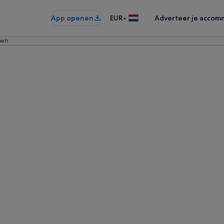
•
App openen
EUR
Adverteer je accom
own