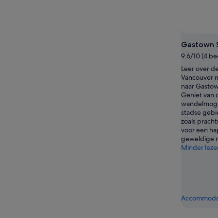
Gastown 
9.6/10 (4 b
Leer over d
Vancouver m
naar Gastow
Geniet van 
wandelmogel
stadse gebie
zoals pracht
voor een hap
geweldige r
Minder leze
Accommodat