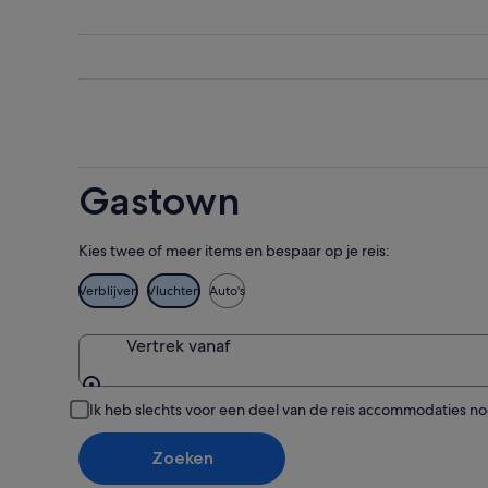
aug,
-
weekend
voor
bekijken
8
7
volgend
aug,
aug
weekend
bekijken
-
14
9
aug
aug,
-
bekijken
16
aug,
Gastown
bekijken
Kies twee of meer items en bespaar op je reis:
Verblijven
Vluchten
Auto's
Vertrek vanaf
Vertrek vanaf
Ik heb slechts voor een deel van de reis accommodaties n
Zoeken