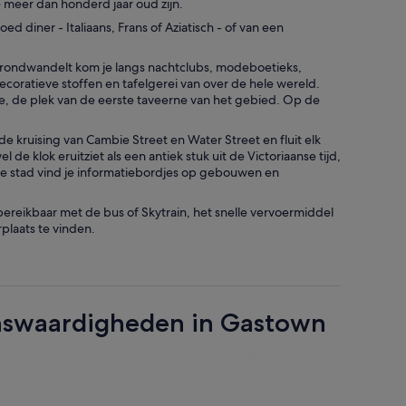
meer dan honderd jaar oud zijn.
d diner - Italiaans, Frans of Aziatisch - of van een
er rondwandelt kom je langs nachtclubs, modeboetieks,
coratieve stoffen en tafelgerei van over de hele wereld.
, de plek van de eerste taveerne van het gebied. Op de
 kruising van Cambie Street en Water Street en fluit elk
 klok eruitziet als een antiek stuk uit de Victoriaanse tijd,
er de stad vind je informatiebordjes op gebouwen en
ereikbaar met de bus of Skytrain, het snelle vervoermiddel
plaats te vinden.
ienswaardigheden in Gastown