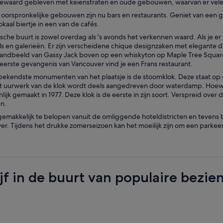
 bewaard gebleven met keienstraten en oude gebouwen, waarvan er vele 
 oorspronkelijke gebouwen zijn nu bars en restaurants. Geniet van een goe
okaal biertje in een van de cafés.
ische buurt is zowel overdag als 's avonds het verkennen waard. Als je 
s en galerieën. Er zijn verscheidene chique designzaken met elegante de
standbeeld van Gassy Jack boven op een whiskyton op Maple Tree Square
 eerste gevangenis van Vancouver vind je een Frans restaurant.
bekendste monumenten van het plaatsje is de stoomklok. Deze staat op de
t uurwerk van de klok wordt deels aangedreven door waterdamp. Hoewel de
nlijk gemaakt in 1977. Deze klok is de eerste in zijn soort. Verspreid ov
n.
gemakkelijk te belopen vanuit de omliggende hoteldistricten en tevens b
r. Tijdens het drukke zomerseizoen kan het moeilijk zijn om een parkeer
ijf in de buurt van populaire bez