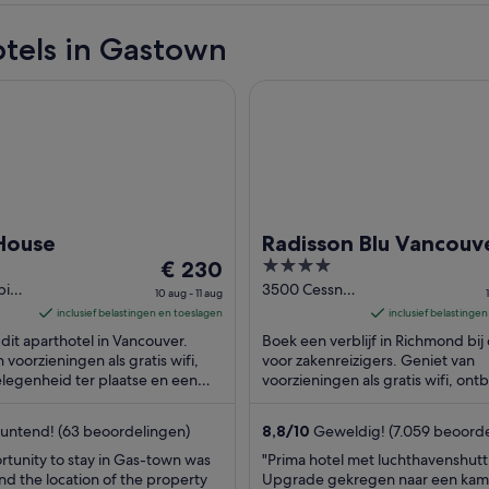
tels in Gastown
se
Radisson Blu Vancouver Airpor
House
Radisson Blu Vancouv
De
4
€ 230
Airport Hotel & Mari
prijs
out
bia
3500 Cessna
10 aug - 11 aug
ver
Dr Richmond
is
of
inclusief belastingen en toeslagen
inclusief belastinge
BC
€ 230
5
j dit aparthotel in Vancouver.
Boek een verblijf in Richmond bij 
per
 voorzieningen als gratis wifi,
voor zakenreizigers. Geniet van
legenheid ter plaatse en een
nacht
voorzieningen als gratis wifi, ontb
. In de buurt vind je
gratis shuttleservice van/naar de
van
rs ...
luchthaven. ...
10
untend! (63 beoordelingen)
8,8
/
10
Geweldig! (7.059 beoorde
aug
rtunity to stay in Gas-town was
"Prima hotel met luchthavenshutt
tot
d the location of the property
Upgrade gekregen naar een kam