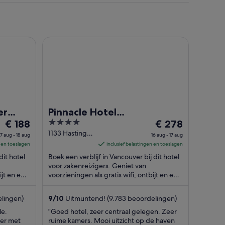
t Hotel & Marina
Pinnacle Hotel Harbourfront
er
Pinnacle Hotel
De
4
De
na
€ 188
Harbourfront
€ 278
prijs
out
prijs
1133 Hastings
17 aug - 18 aug
16 aug - 17 aug
St W
is
of
is
n en toeslagen
inclusief belastingen en toeslagen
Vancouver BC
€ 188
5
€ 278
dit hotel
Boek een verblijf in Vancouver bij dit hotel
per
per
voor zakenreizigers. Geniet van
ijt en een
nacht
voorzieningen als gratis wifi, ontbijt en een
nacht
fitnesscentrum. Uit onze beoordelingen ...
van
van
17
16
lingen)
9
/
10
Uitmuntend! (9.783 beoordelingen)
aug
aug
le.
"Goed hotel, zeer centraal gelegen. Zeer
tot
tot
er met
ruime kamers. Mooi uitzicht op de haven