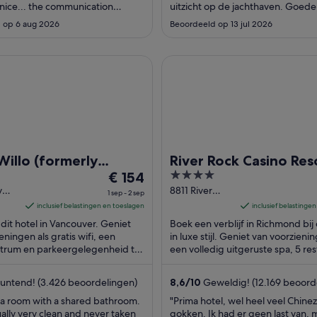
11
 nice... the communication
uitzicht op de jachthaven. Goede 
aug
otels.com and the reservation
rustige kamer."
 op 6 aug 2026
Beoordeeld op 13 jul 2026
ifficult. However, I recieved a
out, and a very new, clean, and
with a great feel. I recommend to
lo (formerly YWCA Hotel Vancouver)
River Rock Casino Resort
..."
Willo (formerly
River Rock Casino Res
De
4
Hotel Vancouver)
€ 154
prijs
out
y
8811 River
1 sep - 2 sep
Road
is
of
inclusief belastingen en toeslagen
inclusief belastinge
r BC
Richmond BC
€ 154
5
j dit hotel in Vancouver. Geniet
Boek een verblijf in Richmond bij 
per
eningen als gratis wifi, een
in luxe stijl. Geniet van voorzieni
ntrum en parkeergelegenheid ter
nacht
een volledig uitgeruste spa, 5 re
it onze beoordelingen blijkt ...
en een jachthaven. Uit onze ...
van
1
untend! (3.426 beoordelingen)
8,6
/
10
Geweldig! (12.169 beoord
sep
 a room with a shared bathroom.
"Prima hotel, wel heel veel Chine
tot
ually very clean and never taken
gokken. Ik had er geen last van,