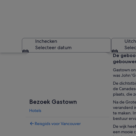
Inchecken
Uitc
Selecteer datum
Sele
Kaart verkennen
De geboor
gebouwen 
Gastown ont
was John 'Ga
De dichtstbi
de Canadese
plaats, die 
Buiten zitplaatsen
Bezoek Gastown
Na de Grote
veranderd i
Hotels
te maken. I
bestuur erv
Reisgids voor Vancouver
De wijk hee
een mooie co