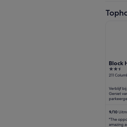
Topho
Block Hou
Block 
2.5
out
211 Colum
St Vancou
of
BC
5
Verblijf bi
Geniet van
parkeerge
wasserette
trekpleiste
9
/
10
Uitm
"The oppo
amazing an