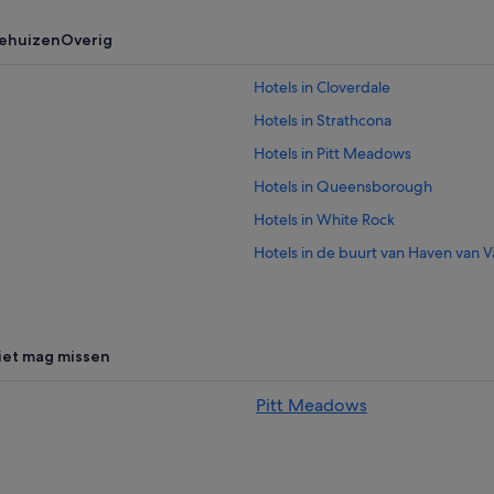
iehuizen
Overig
Hotels in Cloverdale
Hotels in Strathcona
Hotels in Pitt Meadows
Hotels in Queensborough
Hotels in White Rock
Hotels in de buurt van Haven van 
Hotels in Metrotown
Hotels in Coquitlam
Hotels in East Vancouver
niet mag missen
Hotels in Surrey
Pitt Meadows
Hotels in District of North Vancouv
Hotels in de buurt van Riverport 
-Golf
Hotels in de buurt van Universiteit