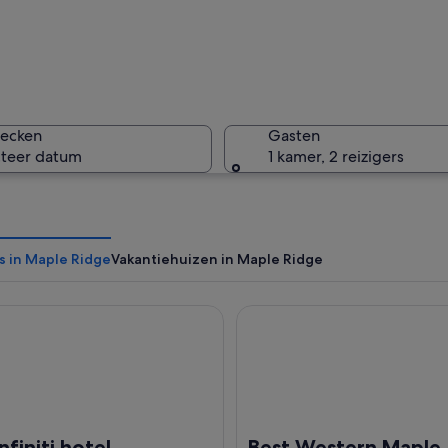
Een gezi
hecken
Gasten
cteer datum
1 kamer, 2 reizigers
Een houte
s in Maple Ridge
Vakantiehuizen in Maple Ridge
niti hotel
Best Western Maple Ridge H
een hangbrug over stil water, met stadslichten die op het oppervlak reflecte
infiniti hotel
Best Western Maple