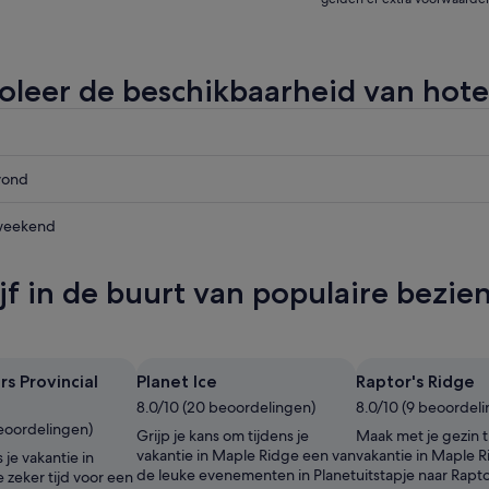
oleer de beschikbaarheid van hote
vond
weekend
d,
ijf in de buurt van populaire bez
vond,
,
s Provincial
Planet Ice
Raptor's Ridge
8.0/10 (20 beoordelingen)
8.0/10 (9 beoordel
beoordelingen)
Grijp je kans om tijdens je
Maak met je gezin ti
vakantie in Maple Ridge een van
vakantie in Maple 
 je vakantie in
de leuke evenementen in Planet
uitstapje naar Rapto
 zeker tijd voor een