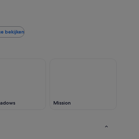
ge bekijken
eadows
Mission