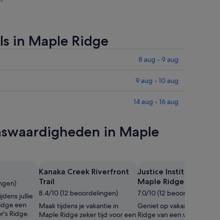
ls in Maple Ridge
8 aug - 9 aug
9 aug - 10 aug
14 aug - 16 aug
ienswaardigheden in Maple
Kanaka Creek Riverfront
Justice Institute of BC
Trail
Maple Ridge
ingen)
8.4/10 (12 beoordelingen)
7.0/10 (12 beoordelingen)
jdens jullie
Ridge een
Maak tijdens je vakantie in
Geniet op vakantie in Map
r's Ridge.
Maple Ridge zeker tijd voor een
Ridge van een wandeling 