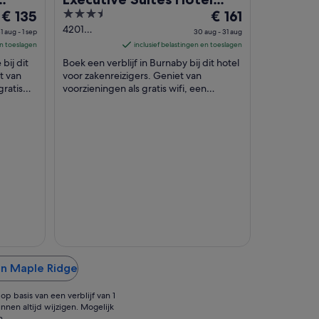
De
3.5
De
€ 135
Metro Vancouver
€ 161
prijs
out
prijs
4201
1 aug - 1 sep
30 aug - 31 aug
Lougheed
is
of
is
en toeslagen
inclusief belastingen en toeslagen
Hwy
€ 135
5
€ 161
bij dit
Boek een verblijf in Burnaby bij dit hotel
Burnaby BC
per
per
t van
voor zakenreizigers. Geniet van
gratis
nacht
voorzieningen als gratis wifi, een
nacht
it onze
buitenzwembad en ontbijt. Uit onze
van
van
beoordelingen ...
31
30
aug
aug
tot
tot
1
31
sep
aug
in Maple Ridge
p basis van een verblijf van 1
nnen altijd wijzigen. Mogelijk
n.