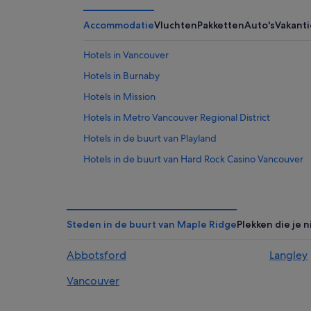
Accommodatie
Vluchten
Pakketten
Auto's
Vakant
Hotels in Vancouver
Hotels in Burnaby
Hotels in Mission
Hotels in Metro Vancouver Regional District
Hotels in de buurt van Playland
Hotels in de buurt van Hard Rock Casino Vancouver
Hotels in Mount Pleasant
Hotels in Maple Ridge
Hotels in Langley
Steden in de buurt van Maple Ridge
Plekken die je 
Hotels in Hastings-Sunrise
Abbotsford
Langley
Hotels in Clearbrook
Vancouver
Hotels in Abbotsford
Hotels in de buurt van Hi-Knoll Driving Range & Mini