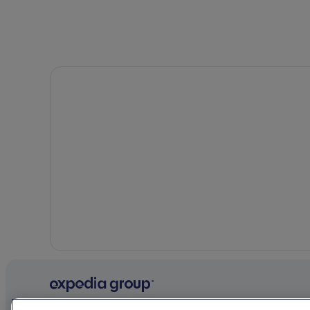
Particuliere vakantiehuizen in Surrey
Coast Hotels in Burnaby