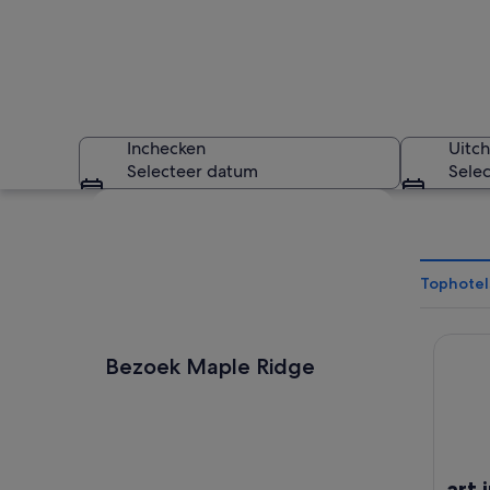
Inchecken
Uitc
Selecteer datum
Sele
Kaart verkennen
Tophotel
art infi
Een nachtzicht van 
Bezoek Maple Ridge
art 