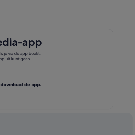
edia-app
s je via de app boekt.
op uit kunt gaan.
 download de app.