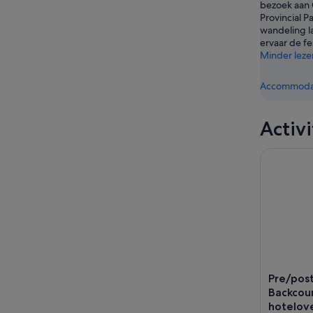
bezoek aan 
bekijken
Provincial P
wandeling l
ervaar de fes
Minder leze
Accommodat
Activ
Pre/post-
Pre/post
Backcou
hotelov