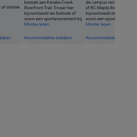
bezoek aan Kanaka Creek
de campus van Justice Inst
 of ontdek
Riverfront Trail. Ervaar hier
of BC Maple Ridge. Ervaar 
bijvoorbeeld de festivals of
bijvoorbeeld de festivals o
woon een sportevenement bij.
woon een sportevenement 
Minder lezen
Minder lezen
ijken
Accommodaties bekijken
Accommodaties bekijken