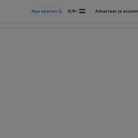
•
App openen
EUR
Adverteer je accom