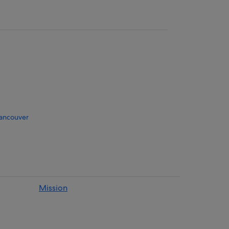
Vancouver
Mission
er
Sports and Entertainment Complex
 Simon Fraser