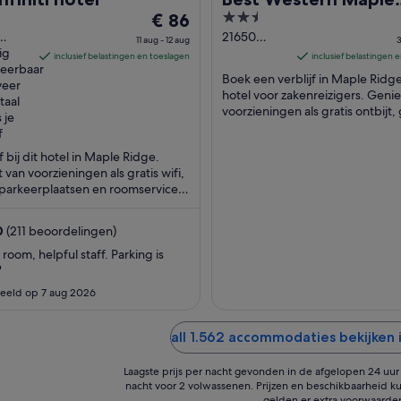
De
2.5
€ 86
Ridge Hotel
prijs
out
21650
11 aug - 12 aug
3
eed
ig
Lougheed
is
of
inclusief belastingen en toeslagen
inclusief belastingen 
aple
ueerbaar
Hwy Maple
€ 86
5
Boek een verblijf in Maple Ridge 
 BC
veer
Ridge BC
per
hotel voor zakenreizigers. Genie
taal
nacht
voorzieningen als gratis ontbijt, 
 je
wifi en gratis parkeerplaatsen. U
van
f
...
11
jf bij dit hotel in Maple Ridge.
aug
 van voorzieningen als gratis wifi,
tot
 parkeerplaatsen en roomservice.
uurt vind je trekpleisters als ...
12
aug
0
(211 beoordelingen)
 room, helpful staff. Parking is
"
eeld op 7 aug 2026
all 1.562 accommodaties bekijken 
Laagste prijs per nacht gevonden in de afgelopen 24 uur o
nacht voor 2 volwassenen. Prijzen en beschikbaarheid ku
gelden er extra voorwaarde