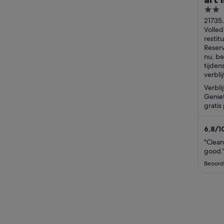
2
out
21735
lough
Volled
of
hwy m
restit
5
ridge
Reser
nu, be
tijdens
verblij
Verbli
Geniet
gratis
In de b
6,8
/
1
"Clean
good.
Beoord