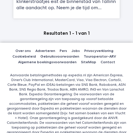
klinkerstraatjes eist de binnenstad van Tallinn
alle aandacht op. Neem je de tijd om...
Resultaten 1 - 1 van 1
Over ons
Adverteren
Pers
Jobs
Privacyverklaring
Cookiebeleid
Gebruiksvoorwaarden
Touroperator-ARV
Algemene boekingsvoorwaarden
SiteMap
Contact
Aanvaarde betalingsmethodes op expedia.nl zijn American Express,
Diner's Club International, MasterCard, Visa, Visa Electron, CartaSi,
Carte Bleue, PayPal en iDEAL-betalingen via SNS Bank, Rabobank, ASN
Bank, SNS Regio Bank, Triodos Bank, ABN AMRO, ING en Van Lanschot
Bank. Expedia Garantieregeling: De voorwaarden van de
garantieregeling zijn van toepassing op vooraf betaalde
accommodaties, pakketreizen die geheel vooraf worden geregeld en
georganiseerd door Expedia en pakketreizen waarvan de diensten door
de klant worden samengesteld (bijv. het samen boeken van een Vlucht
+ Hotel). Onze garantieregeling is goedgekeurd door de ANVR.
Calamiteitenfonds: De voorwaarden van het Calamiteitenfonds zijn van
toepassing op pakketreizen die geheel vooraf worden geregeld en
georganiseerd door Expedia en pakketreizen waarvan de diensten door