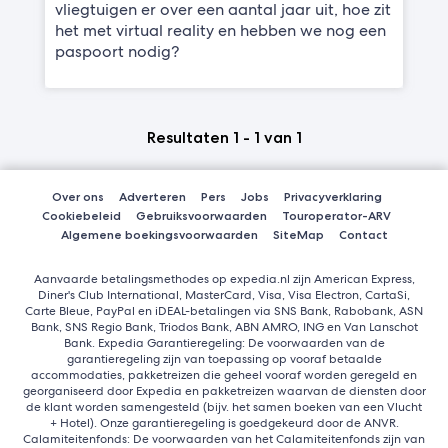
vliegtuigen er over een aantal jaar uit, hoe zit
het met virtual reality en hebben we nog een
paspoort nodig?
Resultaten 1 - 1 van 1
Over ons
Adverteren
Pers
Jobs
Privacyverklaring
Cookiebeleid
Gebruiksvoorwaarden
Touroperator-ARV
Algemene boekingsvoorwaarden
SiteMap
Contact
Aanvaarde betalingsmethodes op expedia.nl zijn American Express,
Diner's Club International, MasterCard, Visa, Visa Electron, CartaSi,
Carte Bleue, PayPal en iDEAL-betalingen via SNS Bank, Rabobank, ASN
Bank, SNS Regio Bank, Triodos Bank, ABN AMRO, ING en Van Lanschot
Bank. Expedia Garantieregeling: De voorwaarden van de
garantieregeling zijn van toepassing op vooraf betaalde
accommodaties, pakketreizen die geheel vooraf worden geregeld en
georganiseerd door Expedia en pakketreizen waarvan de diensten door
de klant worden samengesteld (bijv. het samen boeken van een Vlucht
+ Hotel). Onze garantieregeling is goedgekeurd door de ANVR.
Calamiteitenfonds: De voorwaarden van het Calamiteitenfonds zijn van