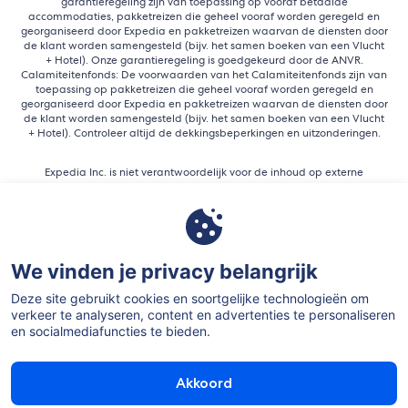
garantieregeling zijn van toepassing op vooraf betaalde
accommodaties, pakketreizen die geheel vooraf worden geregeld en
georganiseerd door Expedia en pakketreizen waarvan de diensten door
de klant worden samengesteld (bijv. het samen boeken van een Vlucht
+ Hotel). Onze garantieregeling is goedgekeurd door de ANVR.
Calamiteitenfonds: De voorwaarden van het Calamiteitenfonds zijn van
toepassing op pakketreizen die geheel vooraf worden geregeld en
georganiseerd door Expedia en pakketreizen waarvan de diensten door
de klant worden samengesteld (bijv. het samen boeken van een Vlucht
+ Hotel). Controleer altijd de dekkingsbeperkingen en uitzonderingen.
Expedia Inc. is niet verantwoordelijk voor de inhoud op externe
websites.
We vinden je privacy belangrijk
Deze site gebruikt cookies en soortgelijke technologieën om
verkeer te analyseren, content en advertenties te personaliseren
en socialmediafuncties te bieden.
©2026 Expedia, Inc, an Expedia Group Company. Alle rechten
voorbehouden.
Akkoord