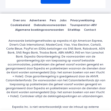
Over ons
Adverteren
Pers
Jobs
Privacyverklaring
Cookiebeleid
Gebruiksvoorwaarden
Touroperator-ARV
Algemene boekingsvoorwaarden
SiteMap
Contact
Aanvaarde betalingsmethodes op expedia.nl zijn American Express,
Diner's Club International, MasterCard, Visa, Visa Electron, CartaSi,
Carte Bleue, PayPal en iDEAL-betalingen via SNS Bank, Rabobank, ASN
Bank, SNS Regio Bank, Triodos Bank, ABN AMRO, ING en Van Lanschot
Bank. Expedia Garantieregeling: De voorwaarden van de
garantieregeling zijn van toepassing op vooraf betaalde
accommodaties, pakketreizen die geheel vooraf worden geregeld en
georganiseerd door Expedia en pakketreizen waarvan de diensten door
de klant worden samengesteld (bijv. het samen boeken van een Vlucht
+ Hotel). Onze garantieregeling is goedgekeurd door de ANVR.
Calamiteitenfonds: De voorwaarden van het Calamiteitenfonds zijn van
toepassing op pakketreizen die geheel vooraf worden geregeld en
georganiseerd door Expedia en pakketreizen waarvan de diensten door
de klant worden samengesteld (bijv. het samen boeken van een Vlucht
+ Hotel). Controleer altijd de dekkingsbeperkingen en uitzonderingen.
Expedia Inc. is niet verantwoordelijk voor de inhoud op externe
websites.