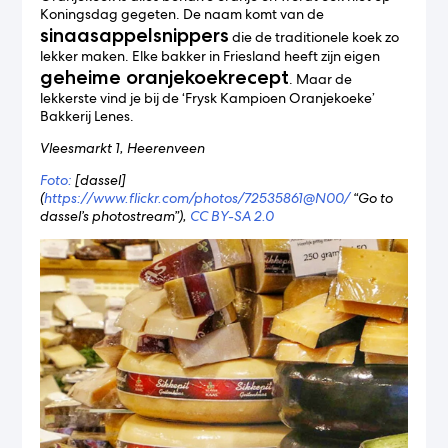
Koningsdag gegeten. De naam komt van de
sinaasappelsnippers
die de traditionele koek zo
lekker maken. Elke bakker in Friesland heeft zijn eigen
geheime oranjekoekrecept
. Maar de
lekkerste vind je bij de ‘Frysk Kampioen Oranjekoeke’
Bakkerij Lenes.
Vleesmarkt 1, Heerenveen
Foto:
[dassel]
(
https://www.flickr.com/photos/72535861@N00/
“Go to
dassel’s photostream”),
CC BY-SA 2.0