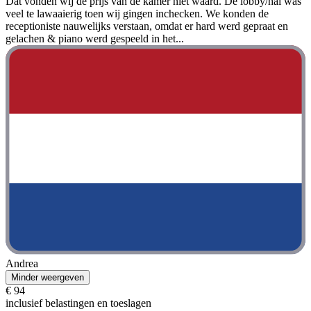
Dat vonden wij de prijs van de kamer niet waard. De lobby/hal was
veel te lawaaierig toen wij gingen inchecken. We konden de
receptioniste nauwelijks verstaan, omdat er hard werd gepraat en
gelachen & piano werd gespeeld in het...
Andrea
Minder weergeven
€ 94
inclusief belastingen en toeslagen