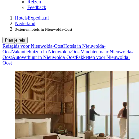
Reizen
Feedback
Hotels
Expedia.nl
Nederland
3-sterrenhotels in Nieuwolda-Oost
Plan je reis
Reisgids voor Nieuwolda-Oost
Hotels in Nieuwolda-
Oost
Vakantiehuizen in Nieuwolda-Oost
Vluchten naar Nieuwolda-
Oost
Autoverhuur in Nieuwolda-Oost
Pakketten voor Nieuwolda-
Oost