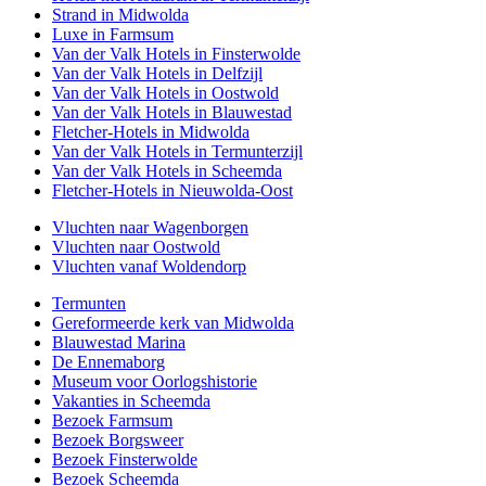
Strand in Midwolda
Luxe in Farmsum
Van der Valk Hotels in Finsterwolde
Van der Valk Hotels in Delfzijl
Van der Valk Hotels in Oostwold
Van der Valk Hotels in Blauwestad
Fletcher-Hotels in Midwolda
Van der Valk Hotels in Termunterzijl
Van der Valk Hotels in Scheemda
Fletcher-Hotels in Nieuwolda-Oost
Vluchten naar Wagenborgen
Vluchten naar Oostwold
Vluchten vanaf Woldendorp
Termunten
Gereformeerde kerk van Midwolda
Blauwestad Marina
De Ennemaborg
Museum voor Oorlogshistorie
Vakanties in Scheemda
Bezoek Farmsum
Bezoek Borgsweer
Bezoek Finsterwolde
Bezoek Scheemda