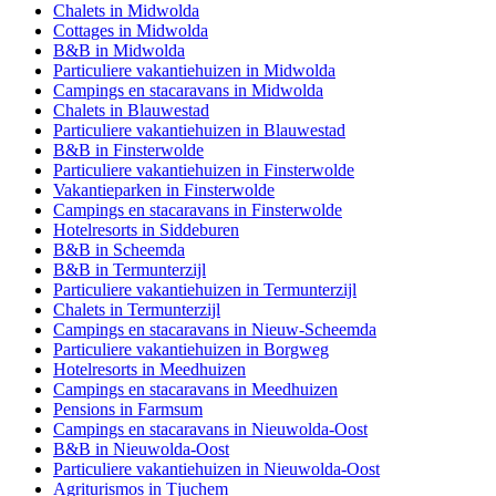
Chalets in Midwolda
Cottages in Midwolda
B&B in Midwolda
Particuliere vakantiehuizen in Midwolda
Campings en stacaravans in Midwolda
Chalets in Blauwestad
Particuliere vakantiehuizen in Blauwestad
B&B in Finsterwolde
Particuliere vakantiehuizen in Finsterwolde
Vakantieparken in Finsterwolde
Campings en stacaravans in Finsterwolde
Hotelresorts in Siddeburen
B&B in Scheemda
B&B in Termunterzijl
Particuliere vakantiehuizen in Termunterzijl
Chalets in Termunterzijl
Campings en stacaravans in Nieuw-Scheemda
Particuliere vakantiehuizen in Borgweg
Hotelresorts in Meedhuizen
Campings en stacaravans in Meedhuizen
Pensions in Farmsum
Campings en stacaravans in Nieuwolda-Oost
B&B in Nieuwolda-Oost
Particuliere vakantiehuizen in Nieuwolda-Oost
Agriturismos in Tjuchem