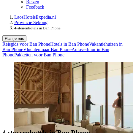
Reizen
Feedback
Laos
Hotels
Expedia.nl
Provincie Sekong
4-sterrenhotels in Ban Phone
Plan je reis
Reisgids voor Ban Phone
Hotels in Ban Phone
Vakantiehuizen in
Ban Phone
Vluchten naar Ban Phone
Autoverhuur in Ban
Phone
Pakketten voor Ban Phone
4 sterrenhotels in Ban Phone