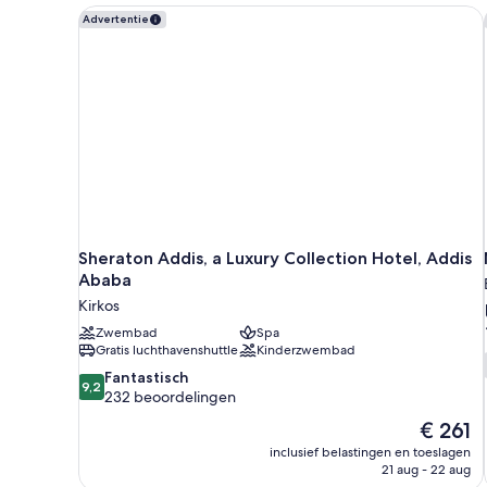
Sheraton Addis, a Luxury Collection Hotel, Addis A
Advertentie
Sheraton Addis, a Luxury Collection Hotel, Addis
Ababa
Kirkos
Zwembad
Spa
Gratis luchthavenshuttle
Kinderzwembad
9.2
Fantastisch
9,2
van
232 beoordelingen
10,
De
€ 261
Fantastisch,
prijs
inclusief belastingen en toeslagen
232
is
21 aug - 22 aug
beoordelingen
€ 261