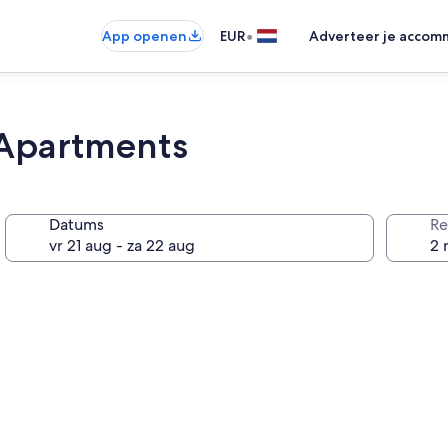
•
App openen
EUR
Adverteer je accom
 Apartments
Datums
Re