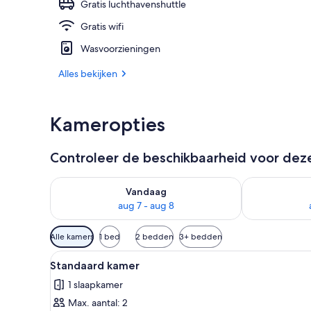
Gratis luchthavenshuttle
Gratis wifi
Exterieur
Wasvoorzieningen
Alles bekijken
Kameropties
Controleer de beschikbaarheid voor de
De beschikbaarheid controleren voor vanavond aug 
De beschikbaa
Vandaag
aug 7 - aug 8
Beschikbare
Alle kamers
1 bed
2 bedden
3+ bedden
filters
Alle
Een hotelkamer met een groot
voor
5
Standaard kamer
foto's
kamers
1 slaapkamer
voor
Max. aantal: 2
Standaard