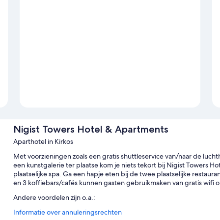
Nigist Towers Hotel & Apartments
Aparthotel in Kirkos
Met voorzieningen zoals een gratis shuttleservice van/naar de luch
een kunstgalerie ter plaatse kom je niets tekort bij Nigist Towers 
plaatselijke spa. Ga een hapje eten bij de twee plaatselijke restaur
en 3 koffiebars/cafés kunnen gasten gebruikmaken van gratis wifi 
Andere voordelen zijn o.a.:
Informatie over annuleringsrechten
Een continentaal ontbijt (tegen een toeslag), een waterkoeler en