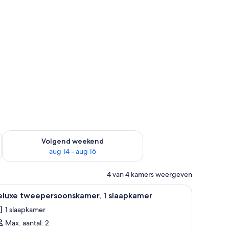
 dit weekend aug 7 - aug 9
De beschikbaarheid controleren voor volgend weekend aug 14
Volgend weekend
aug 14 - aug 16
4 van 4 kamers weergeven
 houten hoofdbord, een nachtkastje met een telefoon, en een raam met gor
le
Een hotelkamer met een groot bed, een hout
5
eluxe tweepersoonskamer, 1 slaapkamer
oto's
1 slaapkamer
oor
Max. aantal: 2
eluxe