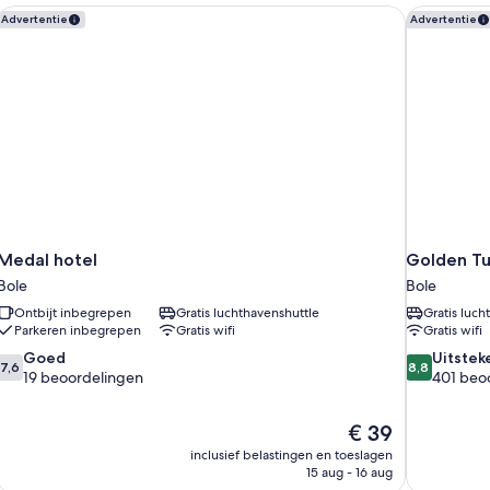
baba
Medal hotel
Golden Tu
Advertentie
Advertentie
Medal hotel
Golden Tu
Bole
Bole
Ontbijt inbegrepen
Gratis luchthavenshuttle
Gratis luch
Parkeren inbegrepen
Gratis wifi
Gratis wifi
7.6
8.8
Goed
Uitstek
7,6
8,8
van
van
19 beoordelingen
401 beo
10,
10,
Goed,
Uitstekend,
De
€ 39
19
401
prijs
beoordelingen
beoordelin
inclusief belastingen en toeslagen
is
15 aug - 16 aug
€ 39