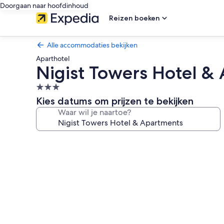
Doorgaan naar hoofdinhoud
Reizen boeken
Alle accommodaties bekijken
Aparthotel
Nigist Towers Hotel &
3.0-
sterrenaccommodatie
Kies datums om prijzen te bekijken
Waar wil je naartoe?
Fotogalerie
voor
Nigist
Towers
Hotel
&