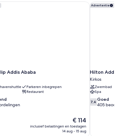
lip Addis Ababa
Hilton Addis Ababa
Advertentie
lip Addis Ababa
Hilton Addis Ababa
Kirkos
thavenshuttle
Parkeren inbegrepen
Zwembad
Restaurant
Spa
7.4
end
Goed
7,4
van
ordelingen
405 beoordelingen
10,
Goed,
De
€ 114
405
prijs
gen
beoordelingen
inclusief belastingen en toeslagen
is
14 aug - 15 aug
€ 114