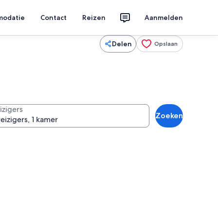
modatie
Contact
Reizen
Aanmelden
Delen
Opslaan
izigers
Zoeken