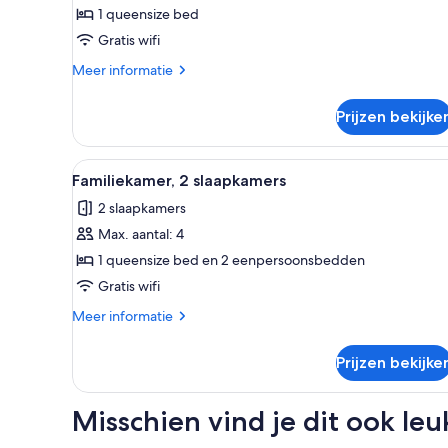
kamer
1 queensize bed
laden
Gratis wifi
Meer
Meer informatie
details
over
Prijzen bekijke
Standaard
kamer
Alle
Een hotelkamer met twee bedd
7
Familiekamer, 2 slaapkamers
foto's
2 slaapkamers
voor
Max. aantal: 4
Familiekamer,
2
1 queensize bed en 2 eenpersoonsbedden
slaapkamers
Gratis wifi
laden
Meer
Meer informatie
details
over
Prijzen bekijke
Familiekamer,
2
slaapkamers
Misschien vind je dit ook leu