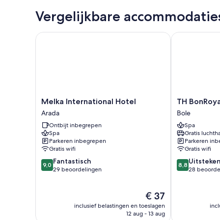
Vergelijkbare accommodatie
Melka International Hotel
TH BonRoyal 
Melka
TH
Melka International Hotel
TH BonRoya
International
BonRoyal
Arada
Bole
Hotel
Hotel
Ontbijt inbegrepen
Spa
Arada
Bole
Spa
Gratis luchth
Parkeren inbegrepen
Parkeren in
Gratis wifi
Gratis wifi
9.0
8.8
Fantastisch
Uitsteke
9,0
8,8
van
van
29 beoordelingen
28 beoorde
10,
10,
Fantastisch,
Uitstekend,
De
€ 37
29
28
prijs
beoordelingen
beoordelinge
inclusief belastingen en toeslagen
inc
is
12 aug - 13 aug