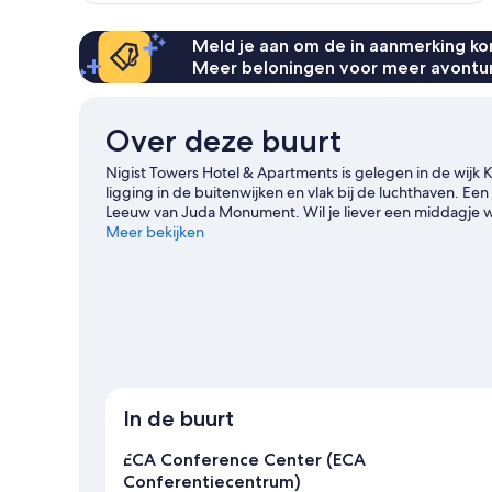
Meld je aan om de in aanmerking kom
Meer beloningen voor meer avontu
Over deze buurt
Nigist Towers Hotel & Apartments is gelegen in de wijk
ligging in de buitenwijken en vlak bij de luchthaven. Ee
Leeuw van Juda Monument. Wil je liever een middagje wi
reisgids voor Addis Abeba
Meer bekijken
Meer aparthotels in Addis Ababa
In de buurt
ECA Conference Center (ECA
Conferentiecentrum)