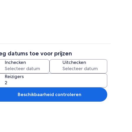
 een strijkplank/strijkijzer, gratis wifi, beddengoed
Terrein van de accommodatie
eg datums toe voor prijzen
 de accommodatie
Een smart-tv, een open haard, boeken
Inchecken
Uitchecken
Reizigers
Beschikbaarheid controleren