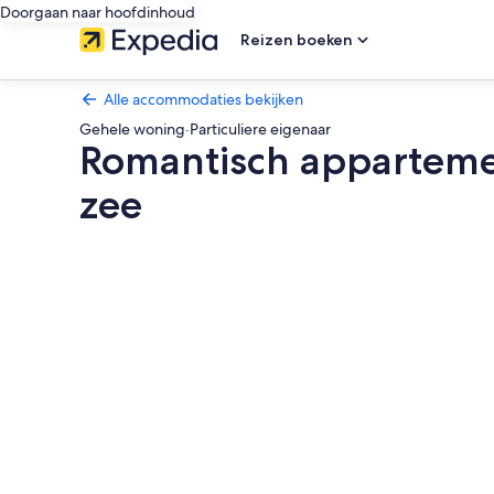
Doorgaan naar hoofdinhoud
Reizen boeken
Alle accommodaties bekijken
Gehele woning
·
Particuliere eigenaar
Romantisch appartemen
zee
Fotogalerie
voor
Romantisch
appartement
in
Mallorca
met
privézwembad