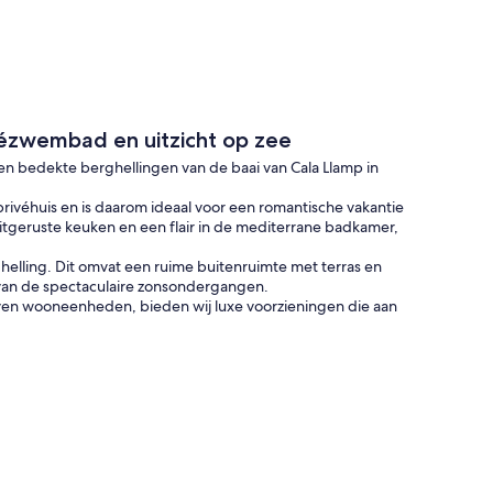
vézwembad en uitzicht op zee
men bedekte berghellingen van de baai van Cala Llamp in
rivéhuis en is daarom ideaal voor een romantische vakantie
tgeruste keuken en een flair in de mediterrane badkamer,
 helling. Dit omvat een ruime buitenruimte met terras en
 van de spectaculaire zonsondergangen.
s zeven wooneenheden, bieden wij luxe voorzieningen die aan