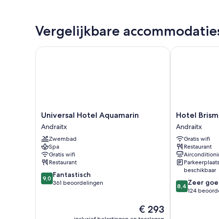
Vergelijkbare accommodatie
Universal Hotel Aquamarin
Hotel Brismar
Universal
Hotel
Universal Hotel Aquamarin
Hotel Brism
Hotel
Brismar
Andraitx
Andraitx
Aquamarin
Andraitx
Zwembad
Gratis wifi
Andraitx
Spa
Restaurant
Gratis wifi
Aircondition
Restaurant
Parkeerplaat
beschikbaar
9.0
Fantastisch
9,0
8.4
Zeer goe
van
361 beoordelingen
8,4
van
124 beoord
10,
10,
Fantastisch,
De
€ 293
Zeer
361
prijs
goed,
beoordelingen