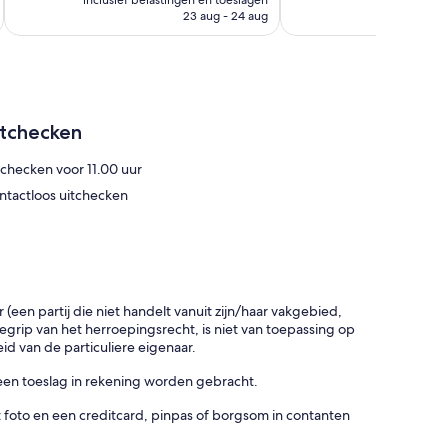
20
inclusief belastingen en toeslagen
is
23 aug - 24 aug
beoordelingen
€ 166
itchecken
tchecken voor 11.00 uur
ntactloos uitchecken
en partij die niet handelt vanuit zijn/haar vakgebied,
rip van het herroepingsrecht, is niet van toepassing op
d van de particuliere eigenaar.
een toeslag in rekening worden gebracht.
t foto en een creditcard, pinpas of borgsom in contanten