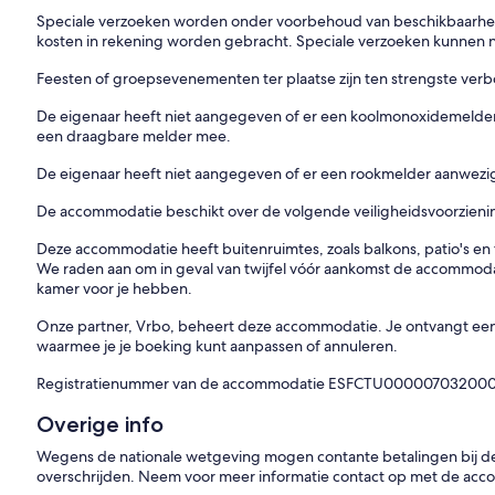
Speciale verzoeken worden onder voorbehoud van beschikbaarheid 
kosten in rekening worden gebracht. Speciale verzoeken kunnen
Feesten of groepsevenementen ter plaatse zijn ten strengste ver
De eigenaar heeft niet aangegeven of er een koolmonoxidemelder
een draagbare melder mee.
De eigenaar heeft niet aangegeven of er een rookmelder aanwezig
De accommodatie beschikt over de volgende veiligheidsvoorzien
Deze accommodatie heeft buitenruimtes, zoals balkons, patio's en te
We raden aan om in geval van twijfel vóór aankomst de accommodat
kamer voor je hebben.
Onze partner, Vrbo, beheert deze accommodatie. Je ontvangt een 
waarmee je je boeking kunt aanpassen of annuleren.
Registratienummer van de accommodatie ESFCTU000007032
Overige info
Wegens de nationale wetgeving mogen contante betalingen bij d
overschrijden. Neem voor meer informatie contact op met de acc