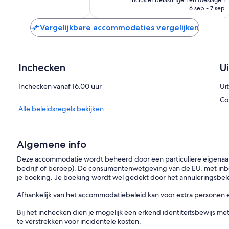
inclusief belastingen en toeslagen
is
6 sep - 7 sep
€ 225
n
Vergelijkbare accommodaties vergelijken
Inchecken
U
Inchecken vanaf 16.00 uur
Ui
Co
Alle beleidsregels bekijken
Algemene info
Deze accommodatie wordt beheerd door een particuliere eigenaar (e
bedrijf of beroep). De consumentenwetgeving van de EU, met inbeg
je boeking. Je boeking wordt wel gedekt door het annuleringsbelei
Afhankelijk van het accommodatiebeleid kan voor extra personen 
Bij het inchecken dien je mogelijk een erkend identiteitsbewijs me
te verstrekken voor incidentele kosten.