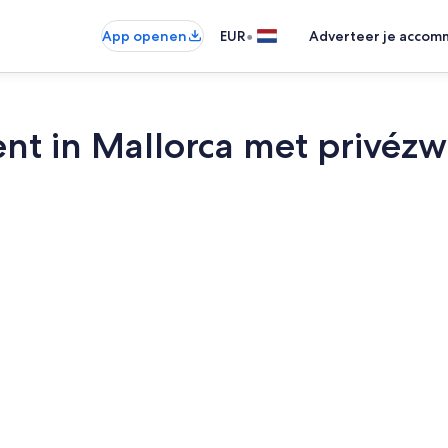
•
App openen
EUR
Adverteer je accom
t in Mallorca met privézw