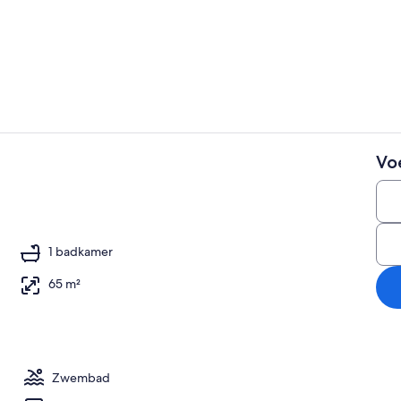
1 slaapkamer,
Vo
Terrein van
1 badkamer
65 m²
Zwembad