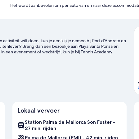
Het wordt aanbevolen om per auto van en naar deze accommodatie
en activiteit wilt doen, kun je een kijkje nemen bij Port d'Andratx en
 buitenleven? Breng dan een bezoekje aan Playa Santa Ponsa en
bt in een evenement of wedstrijd, kun je bij Tennis Academy
j Antiguo Aquapark de Calviá. Ontdek de wateractiviteiten in de
t, bijvoorbeeld voor duiken en snorkelen. Je kunt ook de natuur in
ds voor Port d'Andratx
Lokaal vervoer
Station Palma de Mallorca Son Fuster -
27 min. rijden
Palma de Mallorca (PMI) - 42 min. rijden