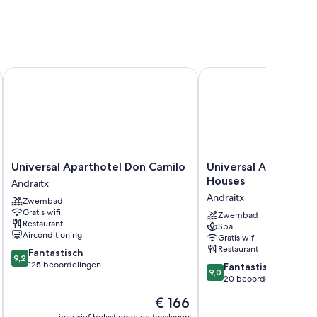
Universal Aparthotel Don Camilo
Universal Aquamarin B
Universal
Universal
Universal Aparthotel Don Camilo
Universal Aquamarin
Aparthotel
Aquamarin
Houses
Andraitx
Don
Beach
Andraitx
Zwembad
Camilo
Houses
Gratis wifi
Andraitx
Andraitx
Zwembad
Restaurant
Spa
Airconditioning
Gratis wifi
Restaurant
9.2
Fantastisch
9,2
van
125 beoordelingen
9.0
Fantastisch
9,0
10,
van
20 beoordelingen
Fantastisch,
10,
De
€ 166
125
Fantastisch,
prijs
beoordelingen