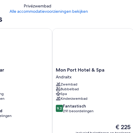
Privézwembad
Alle accommodatievoorzieningen bekijken
s
Mon Port Hotel & Spa
Mon
ar
Mon Port Hotel & Spa
Port
Andraitx
Hotel
Zwembad
&
Bubbelbad
Spa
ing
Spa
Andraitx
sen
Kinderzwembad
9.2
Fantastisch
9,2
d
van
291 beoordelingen
elingen
10,
Fantastisch,
De
€ 225
291
prijs
beoordelingen