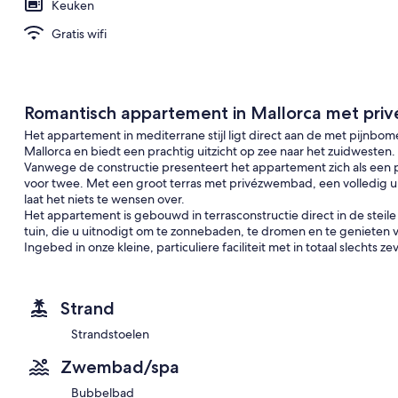
Keuken
Gratis wifi
Romantisch appartement in Mallorca met pri
Het appartement in mediterrane stijl ligt direct aan de met pijnbo
Mallorca en biedt een prachtig uitzicht op zee naar het zuidwesten.
Vanwege de constructie presenteert het appartement zich als een p
voor twee. Met een groot terras met privézwembad, een volledig ui
laat het niets te wensen over.
Het appartement is gebouwd in terrasconstructie direct in de steile
tuin, die u uitnodigt om te zonnebaden, te dromen en te genieten
Ingebed in onze kleine, particuliere faciliteit met in totaal slecht
een 5-sterrenvereiste voldoen.
Strand
Strandstoelen
Zwembad/spa
Bubbelbad