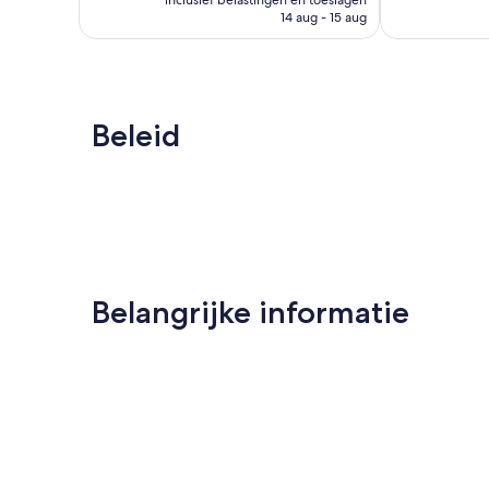
inclusief belastingen en toeslagen
is
124
14 aug - 15 aug
€ 293
beoordelinge
Beleid
Belangrijke informatie