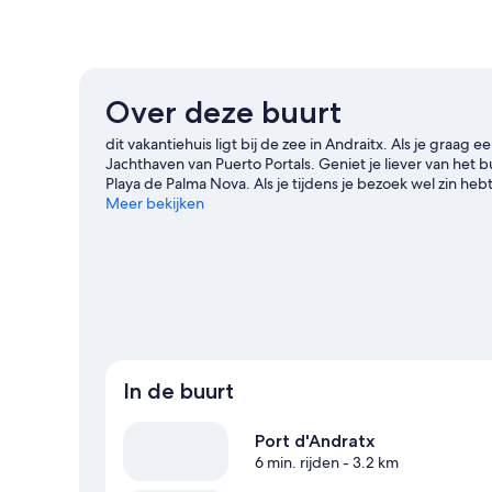
Over deze buurt
dit vakantiehuis ligt bij de zee in Andraitx. Als je graag e
Jachthaven van Puerto Portals. Geniet je liever van het
Playa de Palma Nova. Als je tijdens je bezoek wel zin he
Mallorca terecht. Of overweeg anders een avondje uit bi
Meer bekijken
omgeving. Er zijn namelijk tal van faciliteiten in de buur
trekken en fietsen en mountainbiken.
Bekijk onze reisgi
Meer vakantiehuizen in Port d'Andratx
In de buurt
Port d'Andratx
6 min. rijden
- 3.2 km