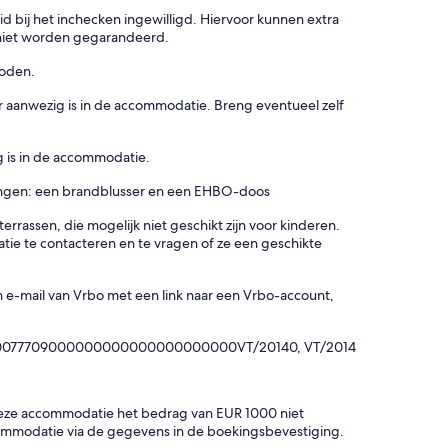
bij het inchecken ingewilligd. Hiervoor kunnen extra
 niet worden gegarandeerd.
boden.
 aanwezig is in de accommodatie. Breng eventueel zelf
 is in de accommodatie.
ingen: een brandblusser en een EHBO-doos
rrassen, die mogelijk niet geschikt zijn voor kinderen.
ie te contacteren en te vragen of ze een geschikte
e-mail van Vrbo met een link naar een Vrbo-account,
000077709000000000000000000000VT/20140, VT/2014
eze accommodatie het bedrag van EUR 1000 niet
ommodatie via de gegevens in de boekingsbevestiging.