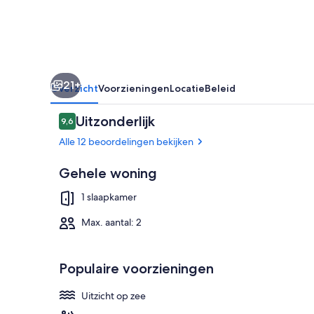
en
uitzicht
op
zee
21+
Overzicht
Voorzieningen
Locatie
Beleid
Beoordelingen
Uitzonderlijk
9,6
9,6 op 10 –
Alle 12 beoordelingen bekijken
Gehele woning
Zwembad
1 slaapkamer
Max. aantal: 2
Populaire voorzieningen
Uitzicht op zee