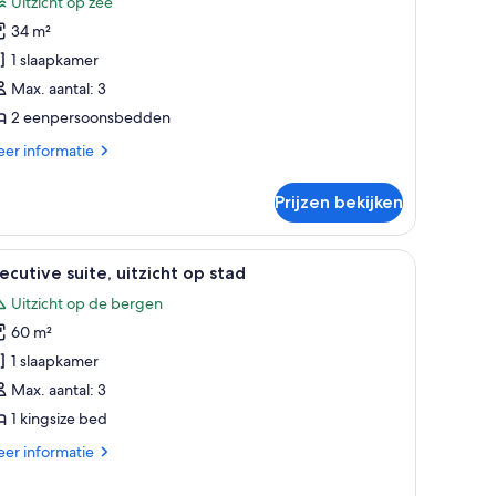
Uitzicht op zee
amer,
34 m²
1 slaapkamer
enpersoonsbedden,
Max. aantal: 3
tzicht
2 eenpersoonsbedden
p
ee
er
er informatie
tails
aden
er
Prijzen bekijken
perior
in
mer,
 bank, een bureau en een stoel. Er is een plafondventilator, een schilderij
le
Een hemelbed met dunne gordijnen, een nacht
12
ecutive suite, uitzicht op stad
oto's
npersoonsbedden,
Uitzicht op de bergen
zicht
oor
60 m²
xecutive
e
ite,
1 slaapkamer
tzicht
Max. aantal: 3
p
1 kingsize bed
tad
er
er informatie
aden
tails
er