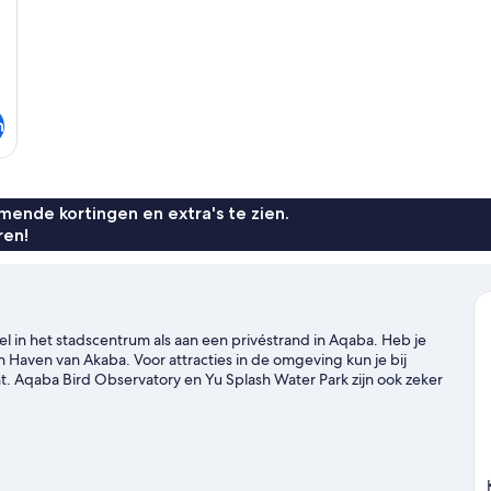
zee
n
ende kortingen en extra's te zien.
ren!
 in het stadscentrum als aan een privéstrand in Aqaba. Heb je
 en Haven van Akaba. Voor attracties in de omgeving kun je bij
 Aqaba Bird Observatory en Yu Splash Water Park zijn ook zeker
eving. Er zijn namelijk tal van faciliteiten in de buurt,
natuur in trekken en bergklimmen en wandel- en fietsroutes