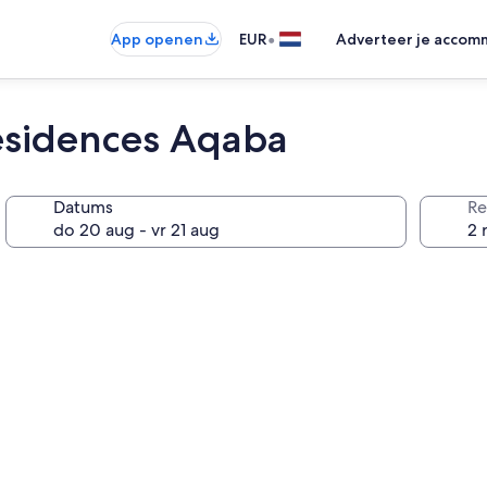
•
App openen
EUR
Adverteer je accom
esidences Aqaba
Datums
Re