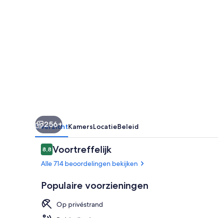
256+
Overzicht
Kamers
Locatie
Beleid
Beoordelingen
Voortreffelijk
8,8
8,8 op 10 –
Alle 714 beoordelingen bekijken
Populaire voorzieningen
Op privéstrand