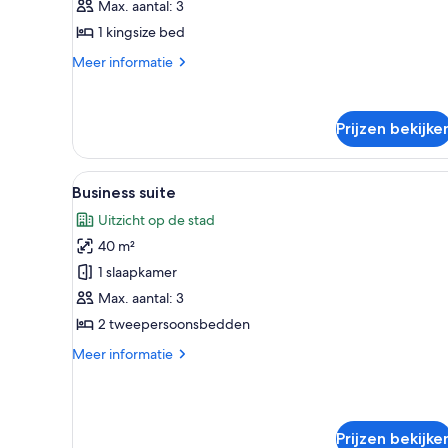
1
Max. aantal: 3
kingsize
1 kingsize bed
bed
Meer
Meer informatie
laden
details
over
Deluxe
Prijzen bekijke
kamer,
1
kingsize
Alle
Business suite | Een kluis op 
bed
8
Business suite
foto's
Uitzicht op de stad
voor
40 m²
Business
suite
1 slaapkamer
laden
Max. aantal: 3
2 tweepersoonsbedden
Meer
Meer informatie
details
over
Business
suite
Prijzen bekijke