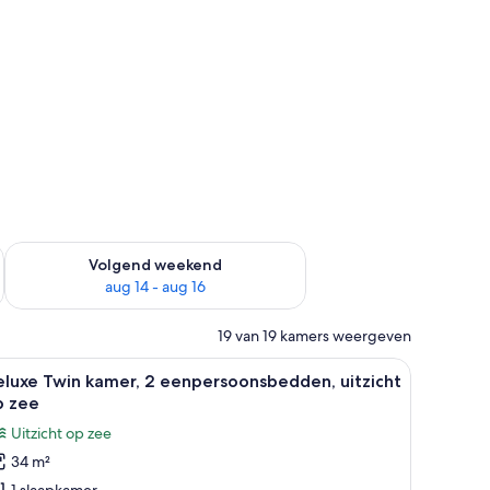
 dit weekend aug 7 - aug 9
De beschikbaarheid controleren voor volgend weekend aug 14
Volgend weekend
aug 14 - aug 16
19 van 19 kamers weergeven
 een decoratief wandobject.
plafondventilator, kunstwerken aan de muur, een balkon met uitzicht en e
le
Hotelkamer met twee bedden, een plafondvent
6
luxe Twin kamer, 2 eenpersoonsbedden, uitzicht
oto's
p zee
oor
Uitzicht op zee
eluxe
34 m²
win
1 slaapkamer