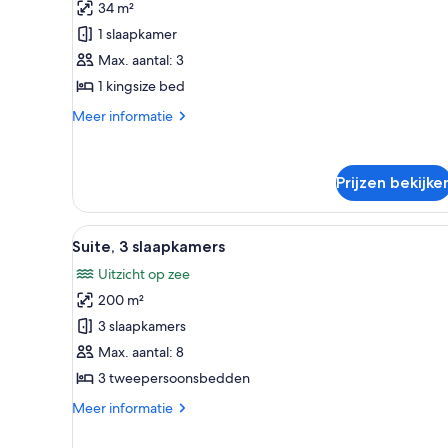
34 m²
1
1 slaapkamer
kingsize
Max. aantal: 3
bed,
1 kingsize bed
uitzicht
op
Meer
Meer informatie
zee
details
over
laden
Superior
Prijzen bekijke
kamer,
1
kingsize
Alle
Een hotelkamer met balkon, ee
bed,
9
Suite, 3 slaapkamers
foto's
uitzicht
Uitzicht op zee
op
voor
zee
200 m²
Suite,
3
3 slaapkamers
slaapkamers
Max. aantal: 8
laden
3 tweepersoonsbedden
Meer
Meer informatie
details
over