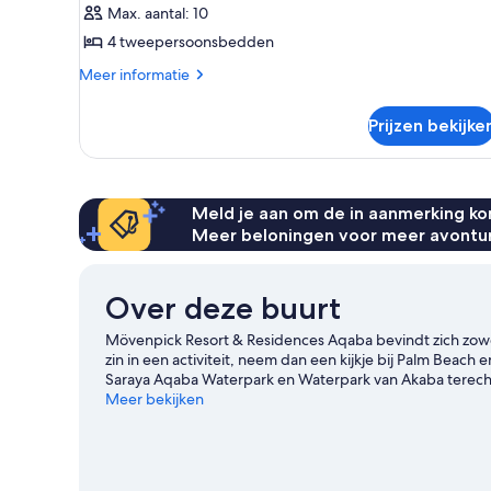
4
Max. aantal: 10
slaapkamers
4 tweepersoonsbedden
(Residence)
Meer
Meer informatie
laden
details
over
Prijzen bekijke
Suite,
4
slaapkamers
(Residence)
Meld je aan om de in aanmerking kom
Meer beloningen voor meer avontu
Over deze buurt
Mövenpick Resort & Residences Aqaba bevindt zich zowel
zin in een activiteit, neem dan een kijkje bij Palm Beach
Saraya Aqaba Waterpark en Waterpark van Akaba terecht.
het bezoeken waard. Ontdek de wateractiviteiten in de omg
Meer bekijken
bijvoorbeeld voor jetskiën en kajakken. Je kunt ook de 
afleggen.
Bekijk onze reisgids voor Aqaba