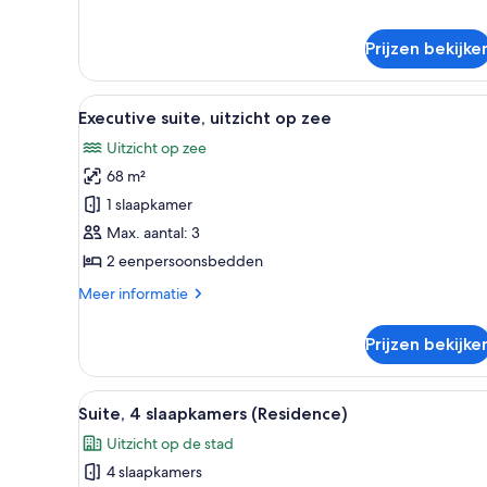
Suite,
3
Prijzen bekijke
slaapkamers
Alle
Hotelkamer met een groot bed,
13
Executive suite, uitzicht op zee
foto's
Uitzicht op zee
voor
68 m²
Executive
suite,
1 slaapkamer
uitzicht
Max. aantal: 3
op
2 eenpersoonsbedden
zee
Meer
Meer informatie
laden
details
over
Prijzen bekijke
Executive
suite,
uitzicht
Alle
Een hotelkamer met een groot b
9
op
Suite, 4 slaapkamers (Residence)
foto's
zee
Uitzicht op de stad
voor
4 slaapkamers
Suite,