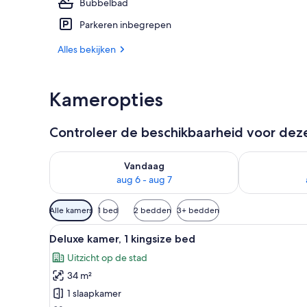
Bubbelbad
Voorkant va
Parkeren inbegrepen
Alles bekijken
Kameropties
Controleer de beschikbaarheid voor de
De beschikbaarheid controleren voor vanavond aug 
De beschikbaa
Vandaag
aug 6 - aug 7
Beschikbare
Alle kamers
1 bed
2 bedden
3+ bedden
filters
Alle
Hotelkamer met een groot bed,
voor
6
Deluxe kamer, 1 kingsize bed
foto's
kamers
Uitzicht op de stad
voor
34 m²
Deluxe
kamer,
1 slaapkamer