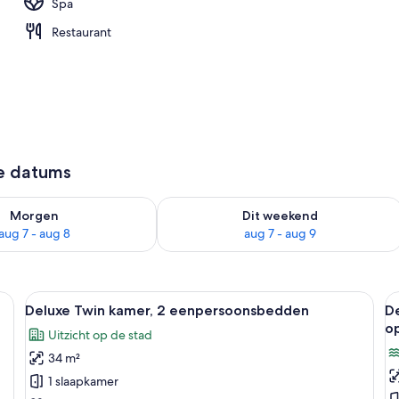
Spa
n accommodatie
Restaurant
ze datums
6 - aug 7
rheid controleren voor morgen aug 7 - aug 8
De beschikbaarheid controleren voor
Morgen
Dit weekend
aug 7 - aug 8
aug 7 - aug 9
 twee bedlampjes, een plafondventilator, een groot raam met gordijnen en
Alle
Een hotelkamer met twee bedden, een 
Al
13
Deluxe Twin kamer, 2 eenpersoonsbedden
De
foto's
f
o
Uitzicht op de stad
voor
v
34 m²
Deluxe
D
Twin
T
1 slaapkamer