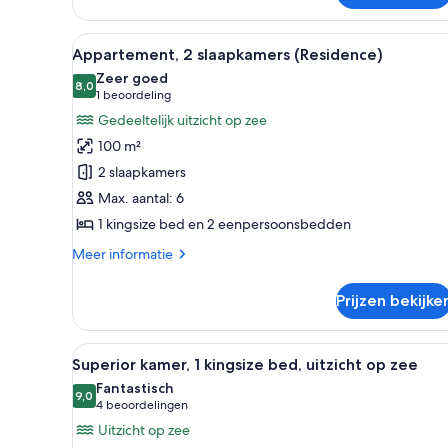
Alle
Hotelkamer met een groot bed, 
7
Appartement, 2 slaapkamers (Residence)
foto's
Zeer goed
voor
8,0
8,0 van 10
(1
1 beoordeling
Appartement,
beoordeling)
Gedeeltelijk uitzicht op zee
2
100 m²
slaapkamers
2 slaapkamers
(Residence)
Max. aantal: 6
laden
1 kingsize bed en 2 eenpersoonsbedden
Meer
Meer informatie
details
over
Prijzen bekijke
Appartement,
2
slaapkamers
Alle
Hotelkamer met een groot bed,
5
(Residence)
Superior kamer, 1 kingsize bed, uitzicht op zee
foto's
Fantastisch
voor
9,0
9,0 van 10
(4
4 beoordelingen
Superior
beoordelingen)
Uitzicht op zee
kamer,