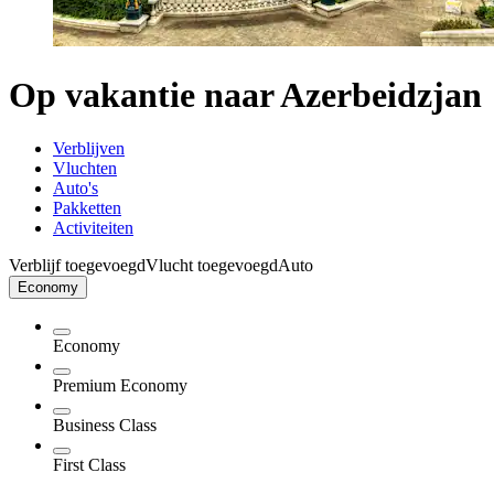
Op vakantie naar Azerbeidzjan
Verblijven
Vluchten
Auto's
Pakketten
Activiteiten
Verblijf toegevoegd
Vlucht toegevoegd
Auto
Economy
Economy
Premium Economy
Business Class
First Class