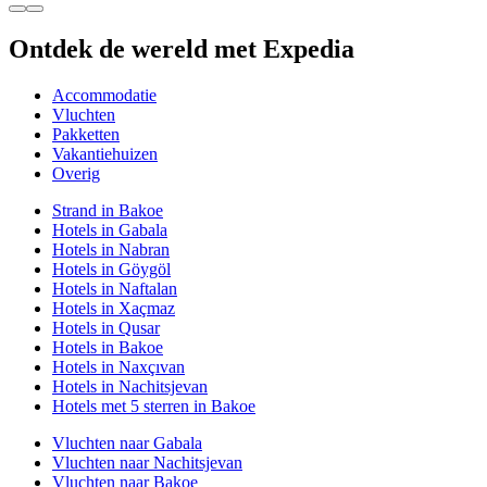
Ontdek de wereld met Expedia
Accommodatie
Vluchten
Pakketten
Vakantiehuizen
Overig
Strand in Bakoe
Hotels in Gabala
Hotels in Nabran
Hotels in Göygöl
Hotels in Naftalan
Hotels in Xaçmaz
Hotels in Qusar
Hotels in Bakoe
Hotels in Naxçıvan
Hotels in Nachitsjevan
Hotels met 5 sterren in Bakoe
Vluchten naar Gabala
Vluchten naar Nachitsjevan
Vluchten naar Bakoe