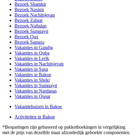
Bezoek Shamkir
Bezoek Nasimi
Bezoek Nachitsjevan
Bezoek Zabrat
Bezoek Naftalan
Bezoek Sumqayıt
Bezoek Qax
Bezoek Şamaxı
Vakanties in Gandja
Vakanties in Quba
Vakanties in Lerik
Vakanties in Nachitsjevan
Vakanties in Şuşa
Vakanties in Bakoe
Vakanties in Sheki
Vakanties in Sumqayıt
Vakanties in Nardaran
Vakanties in Qusar
Vakantiehuizen in Bakoe
Activiteiten in Bakoe
*Besparingen zijn gebaseerd op pakketboekingen in vergelijking
met de prijs van dezelfde maar afzonderlijk geboekte componenten.