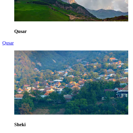
Qusar
Qusar
Sheki