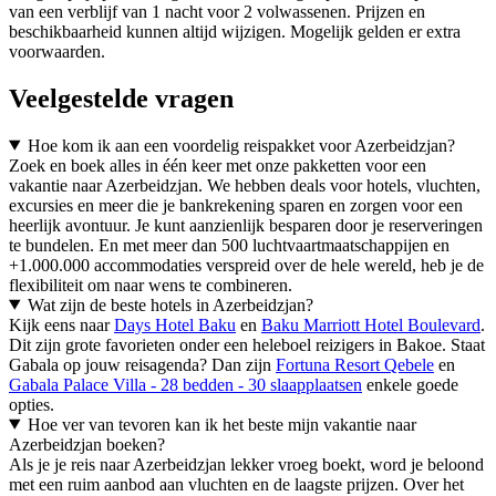
van een verblijf van 1 nacht voor 2 volwassenen. Prijzen en
beschikbaarheid kunnen altijd wijzigen. Mogelijk gelden er extra
voorwaarden.
Veelgestelde vragen
Hoe kom ik aan een voordelig reispakket voor Azerbeidzjan?
Zoek en boek alles in één keer met onze pakketten voor een
vakantie naar Azerbeidzjan. We hebben deals voor hotels, vluchten,
excursies en meer die je bankrekening sparen en zorgen voor een
heerlijk avontuur. Je kunt aanzienlijk besparen door je reserveringen
te bundelen. En met meer dan 500 luchtvaartmaatschappijen en
+1.000.000 accommodaties verspreid over de hele wereld, heb je de
flexibiliteit om naar wens te combineren.
Wat zijn de beste hotels in Azerbeidzjan?
Kijk eens naar
Days Hotel Baku
en
Baku Marriott Hotel Boulevard
.
Dit zijn grote favorieten onder een heleboel reizigers in Bakoe. Staat
Gabala op jouw reisagenda? Dan zijn
Fortuna Resort Qebele
en
Gabala Palace Villa - 28 bedden - 30 slaapplaatsen
enkele goede
opties.
Hoe ver van tevoren kan ik het beste mijn vakantie naar
Azerbeidzjan boeken?
Als je je reis naar Azerbeidzjan lekker vroeg boekt, word je beloond
met een ruim aanbod aan vluchten en de laagste prijzen. Over het