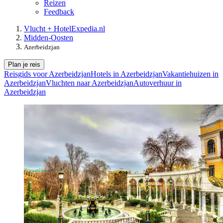
Reizen
Feedback
Vlucht + Hotel
Expedia.nl
Midden-Oosten
Azerbeidzjan
Plan je reis
Reisgids voor Azerbeidzjan
Hotels in Azerbeidzjan
Vakantiehuizen in
Azerbeidzjan
Vluchten naar Azerbeidzjan
Autoverhuur in
Azerbeidzjan