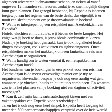
algemeen adverteren luchtvaartmaatschappijen tickets al vanaf
ongeveer 12 maanden van tevoren, zodat je zo snel mogelijk dingen
kunt gaan plannen. Dat gezegd hebbende, bij Expedia is iedereen
toegewijd aan het regelen van de beste deals, dus eigenlijk is er
nooit een slecht moment om je droomvakantie te boeken!
Wat is er inbegrepen bij een reispakket naar Azerbeidzjan van
Expedia?
Hotels, vluchten en huurauto's: wij bieden de beste koopjes. Het
enige wat jij hoeft te doen, is jouw ideale combinatie te kiezen.
Nadat je je boeking hebt gemaakt, kun je ook nog allerlei leuke
dingen toevoegen, zoals activiteiten en sightseeingtours. Onze
reispakketten maken het makkelijk om een fantastische reis naar
Azerbeidzjan te organiseren.
Wat is handig om te weten voordat ik een reispakket naar
Azerbeidzjan boek?
Het bundelen van je boekingen in een pakket voor een reis naar
Azerbeidzjan is de meest eenvoudige manier om je trip te
organiseren. Bovendien bespaar je ook nog eens aardig wat geld
wanneer je je vluchten, hotels en huurauto's combineert. En waarom
zou je na het plaatsen van je boeking niet een dagtour of activiteit
toevoegen?
Kan ik zelf mijn luchtvaartmaatschappij kiezen met een
vakantiepakket van Expedia voor Azerbeidzjan?
Ja, en het is ook nog eens heel simpel. Expedia heeft toegang tot
meer dan 500 partnermaatschappijen verspreid over de hele wereld.