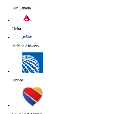
Air Canada
Delta
JetBlue Airways
United