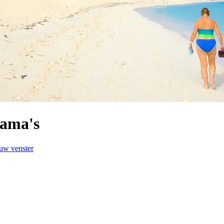
hama's
euw venster