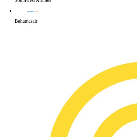
Southwest Airlines
Bahamasair