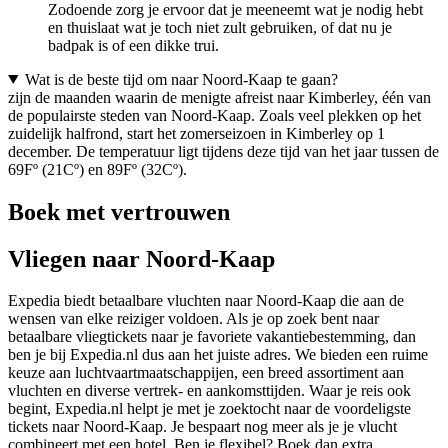
Zodoende zorg je ervoor dat je meeneemt wat je nodig hebt
en thuislaat wat je toch niet zult gebruiken, of dat nu je
badpak is of een dikke trui.
Wat is de beste tijd om naar Noord-Kaap te gaan?
zijn de maanden waarin de menigte afreist naar Kimberley, één van
de populairste steden van Noord-Kaap. Zoals veel plekken op het
zuidelijk halfrond, start het zomerseizoen in Kimberley op 1
december. De temperatuur ligt tijdens deze tijd van het jaar tussen de
69Fº (21Cº) en 89Fº (32Cº).
Boek met vertrouwen
Vliegen naar Noord-Kaap
Expedia biedt betaalbare vluchten naar Noord-Kaap die aan de
wensen van elke reiziger voldoen. Als je op zoek bent naar
betaalbare vliegtickets naar je favoriete vakantiebestemming, dan
ben je bij Expedia.nl dus aan het juiste adres. We bieden een ruime
keuze aan luchtvaartmaatschappijen, een breed assortiment aan
vluchten en diverse vertrek- en aankomsttijden. Waar je reis ook
begint, Expedia.nl helpt je met je zoektocht naar de voordeligste
tickets naar Noord-Kaap. Je bespaart nog meer als je je vlucht
combineert met een hotel. Ben je flexibel? Boek dan extra