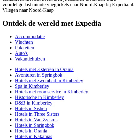
voordelige last minute vliegtickets naar Noord-Kaap bij Expedia.nl.
Vliegen naar Noord-Kaap
Ontdek de wereld met Expedia
Accommodatie
Vluchten
Pakketten
Auto's
Vakantiehuizen
Hotels met 3 sterren in Orania
Avonturen in Springbok
Hotels met zwembad in Kimberley
Spa in Kimberley
Hotels met roomservice in Kimberley
Historische in Kimberley
B&B in Kimberley
Hotels in Sishen
Hotels in Three Sisters
Hotels in Van Zylsrus
Hotels in Springbok
Hotels in Orania
Hotels in Kakamas