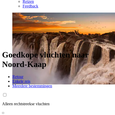
Reizen
Feedback
Goedkope vluchten naar
Noord-Kaap
Retour
Enkele reis
Meerdere bestemmingen
Alleen rechtstreekse vluchten