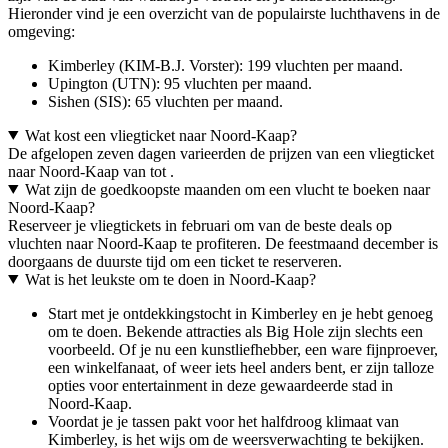
Hieronder vind je een overzicht van de populairste luchthavens in de
omgeving:
Kimberley (KIM-B.J. Vorster): 199 vluchten per maand.
Upington (UTN): 95 vluchten per maand.
Sishen (SIS): 65 vluchten per maand.
Wat kost een vliegticket naar Noord-Kaap?
De afgelopen zeven dagen varieerden de prijzen van een vliegticket
naar Noord-Kaap van tot .
Wat zijn de goedkoopste maanden om een vlucht te boeken naar
Noord-Kaap?
Reserveer je vliegtickets in februari om van de beste deals op
vluchten naar Noord-Kaap te profiteren. De feestmaand december is
doorgaans de duurste tijd om een ticket te reserveren.
Wat is het leukste om te doen in Noord-Kaap?
Start met je ontdekkingstocht in Kimberley en je hebt genoeg
om te doen. Bekende attracties als Big Hole zijn slechts een
voorbeeld. Of je nu een kunstliefhebber, een ware fijnproever,
een winkelfanaat, of weer iets heel anders bent, er zijn talloze
opties voor entertainment in deze gewaardeerde stad in
Noord-Kaap.
Voordat je je tassen pakt voor het halfdroog klimaat van
Kimberley, is het wijs om de weersverwachting te bekijken.