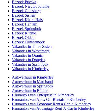
Bezoek Prieska
Bezoek Nieuwoudtville
Bezoek Colesberg
Bezoek Sishen
Bezoek Khara Hais
Bezoek Hantam
Bezoek Springbok
Bezoek Ritchie
Bezoek Okiep
Bezoek Olifantshoek
Vakanties in Three Sisters
Vakanties in Westerberg
Vakanties in Orania
Vakanties in Douglas
Vakanties in Springbok
Vakanties in Kimberley
Autoverhuur in Kimberley
Autoverhuur in Marchand
Autoverhuur in Springbok
Autoverhuur in Ritchie
Huurauto's van Enterprise in Kimberley
Huurauto's van Apex Car Rentals in Kimberley
Huurauto's van Economy Rent a Car in Kimberley
Huurauto's van Advantage Rent-A-Car in Kimberley