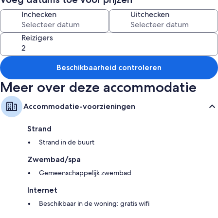
sluimerende dorpjes met eeuwenoude historie en dorpskernen die je
Inchecken
Uitchecken
nog lang zult herinneren en langs de Oosterschelde met de onlangs
verzwaarde dijken. Waar prachtige fietspaden aangelegd zijn. Er is een
schuurtje waar de fietsen prima kunnen overnachten en de accu's
Reizigers
opgeladen kunnen worden! Gratis parkeerplaats achter de woning.
Beschikbaarheid controleren
Meer over deze accommodatie
Accommodatie-voorzieningen
Strand
Strand in de buurt
Zwembad/spa
Gemeenschappelijk zwembad
Internet
Beschikbaar in de woning: gratis wifi