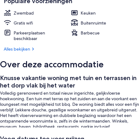
water
Populaire voorzieningen
Een smart-tv
Zwembad
Keuken
Gratis wifi
Buitenruimte
Parkeerplaatsen
Barbecue
beschikbaar
Alles bekijken
Over deze accommodatie
Knusse vakantie woning met tuin en terrassen in
het dorp vlak bij het water
Volledig gerenoveerd en totaal nieuw ingerichte, gelijkvloerse
hoekwoning. Een tuin met terras op het zuiden en aan de voorkant een
loungeset met mogelijkheid tot bbq. De woning biedt alles voor een fijn
verblijf. Lekkere douche, gezellige woonkamer en uitgebreid uitgerust.
Het heeft vloerverwarming en dubbele beglazing waardoor het een
ontspannende woonruimte is, zelfs in de wintermaanden. Winkels,
museum, haven, bibliotheek, restaurants, parkje inclusief
speelattributen voor kinderen, Oosterschelde en strand op minimum
loopafstand. Perfecte uitvalbasis voor mooie fietstochten, door de
Voeg datums toe voor prijzen