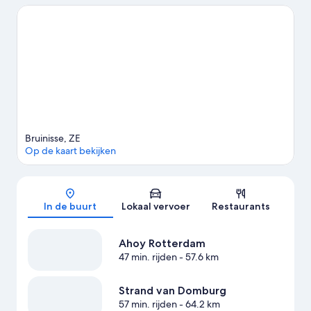
Overweeg dan een bezoek aan Maisdoolhof Noordgouwe en A
Seal. Duiken en waterskiën zijn geweldige manieren om van het
water te genieten. Je kunt ook kiezen voor een avontuurlijke
activiteit in de buurt, zoals fietsen of wandel- en fietsroutes
afleggen.
Bekijk onze reisgids voor Bruinisse
Meer vakantiehuizen in Bruinisse
Bruinisse, ZE
Op de kaart bekijken
Kaart
In de buurt
Lokaal vervoer
Restaurants
Ahoy Rotterdam
47 min. rijden
- 57.6 km
Strand van Domburg
57 min. rijden
- 64.2 km