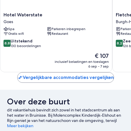
Hotel
Fletcher
Hotel Waterstate
Fletch
Waterstate
Duinhot
Goes
Burgh-
Goes
Burgh
Spa
Parkeren inbegrepen
Parke
Haamst
Gratis wifi
Restaurant
Restau
Burgh-
Haamst
8.8
8.2
Uitstekend
Zee
8,8
8,2
van
van
130 beoordelingen
126 
10,
10,
De
€ 107
Uitstekend,
Zeer
prijs
130
goed,
inclusief belastingen en toeslagen
is
6 sep - 7 sep
beoordelingen
126
€ 107
beoorde
Vergelijkbare accommodaties vergelijken
Over deze buurt
dit vakantiehuis bevindt zich zowel in het stadscentrum als aan
het water in Bruinisse. Bij Molencomplex Kinderdijk-Elshout en
Rijn geniet je van het natuurschoon van de omgeving, terwijl
Watersnoodmuseum en Scheepvaartmuseum hier twee van de
Meer bekijken
culturele hoogtepunten zijn. Ga je met je kinderen op vakantie?