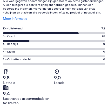
Alle weergegeven beoordelingen zijn gebaseerd op echte gastenervaringen.
Alleen reizigers die een verblijf bij ons hebben geboekt, kunnen een
beoordeling indienen. We verifiëren beoordelingen op basis van onze
richtlijnen en plaatsen alle beoordelingen, of ze nu positief of negatief zijn.
Opent
Meer informatie
in
een
Gastenscore:
10 - Uitstekend
72
nieuw
10
venster
Gastenscore:
8 - Goed
25
-
8
Uitstekend.
Gastenscore:
6 - Redelijk
0
-
72
6
Goed.
Gastenscore:
4 - Matig
0
van
-
25
4
97
Redelijk.
Gastenscore:
2 - Ontzettend slecht
0
van
-
beoordelingen
0
2
97
Matig.
van
-
beoordelingen
0
97
Ontzettend
van
9,8
9,0
beoordelingen
slecht.
97
Netheid
Locatie
0
beoordelingen
van
9,4
97
Staat van de accommodatie en
beoordelingen
faciliteiten