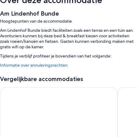
Over deze accommodatie
Am Lindenhof Bunde
Hoogtepunten van de accommodatie
Am Lindenhof Bunde biedt faciliteiten zoals een terras en een tuin aan.
Avonturiers kunnen bij deze bed & breakfast kiezen voor activiteiten
zoals roeien/kanoën en fietsen. Gasten kunnen verbinding maken met
gratis wifi op de kamer.
Tijdens je verblijf profiteer je bovendien van het volgende:
Informatie over annuleringsrechten
Gratis plaatsen voor zelf parkeren
Een continentaal ontbijt (tegen een toeslag), fietsverhuur en een
Vergelijkbare accommodaties
snelle uitcheckservice
Een snelle incheckservice, meertalig personeel en barbecues
Hotel Restaurant Waldesruh
Bed & Br
Kamervoorzieningen
Alle kamers van Am Lindenhof Bunde bieden leuke extraatjes zoals
aparte zitruimtes en aparte eetruimtes en beschikken daarnaast over
faciliteiten zoals gratis wifi.
Andere voorzieningen zijn onder andere: