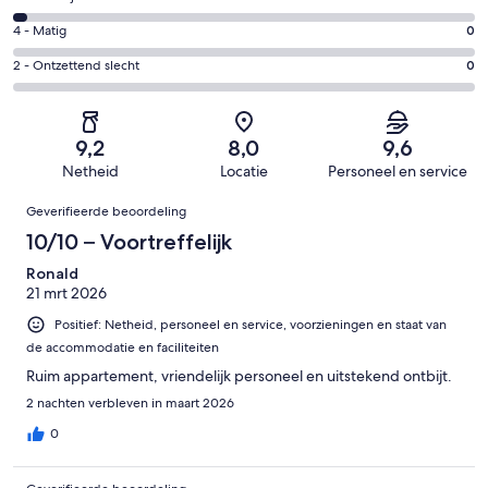
-
21
6
Goed.
Gastenscore:
4 - Matig
0
van
-
9
4
31
Redelijk.
Gastenscore:
2 - Ontzettend slecht
0
van
-
beoordelingen
1
2
31
Matig.
van
-
beoordelingen
0
31
Ontzettend
van
9,2
8,0
9,6
beoordelingen
slecht.
31
Netheid
Locatie
Personeel en service
0
beoordelingen
Beoordelingen
van
Geverifieerde beoordeling
31
10/10 – Voortreffelijk
beoordelingen
Ronald
21 mrt 2026
Positief: Netheid, personeel en service, voorzieningen en staat van
de accommodatie en faciliteiten
Ruim appartement, vriendelijk personeel en uitstekend ontbijt.
2 nachten verbleven in maart 2026
0