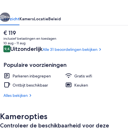
rige
Volgende
51+
Overzicht
Kamers
Locatie
Beleid
De
€ 119
huidige
inclusief belastingen en toeslagen
prijs
10 aug - 11 aug
is
Beoordelingen
Uitzonderlijk
9,4
Alle 31 beoordelingen bekijken
9,4 op 10 –
€ 119
Populaire voorzieningen
Parkeren inbegrepen
Gratis wifi
Terrein van de accommodatie
Ontbijt beschikbaar
Keuken
Alles bekijken
Kameropties
Controleer de beschikbaarheid voor deze