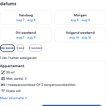
datums
De beschikbaarheid controleren voor vanavond aug 7 - aug 8
De beschikbaarheid controler
Vandaag
Morgen
aug 7 - aug 8
aug 8 - aug 9
De beschikbaarheid controleren voor dit weekend aug 7 - aug
De beschikbaarheid controler
Dit weekend
Volgend weekend
aug 7 - aug 9
aug 14 - aug 16
Beschikbare
Alle kamers
1 bed
2 bedden
filters
voor
1 van 1 kamer weergeven
kamers
Alle
Een woonkamer met een beige bank, ee
7
Appartement
foto's
55 m²
voor
Max. aantal: 3
Appartement
laden
1 tweepersoonsbed OF 2 eenpersoonsbedden
Gratis wifi
Meer
Meer informatie
details