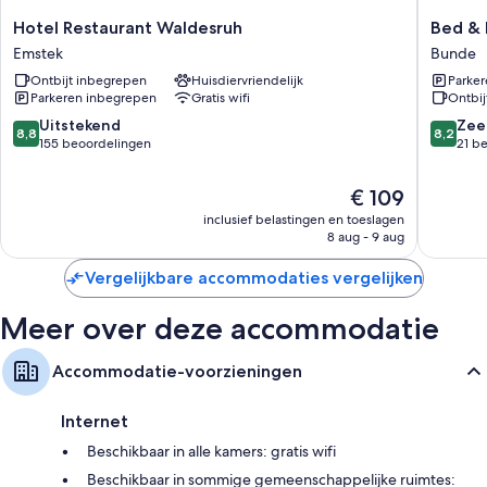
Badkamers met massagebaden en gratis toiletartikelen
Hotel
Bed
Hotel Restaurant Waldesruh
Bed & 
Flatscreentelevisies van 42 inch met kabelzenders
Restaurant
&
Emstek
Bunde
(kleding)kasten, aparte zitruimtes en aparte eetruimtes
Waldesruh
Breakfas
Ontbijt inbegrepen
Huisdiervriendelijk
Parke
Emstek
Rheider
Parkeren inbegrepen
Gratis wifi
Ontbij
Bunde
8.8
8.2
Uitstekend
Zee
8,8
8,2
van
van
155 beoordelingen
21 b
10,
10,
Uitstekend,
Zeer
De
€ 109
155
goed,
prijs
inclusief belastingen en toeslagen
beoordelingen
21
is
8 aug - 9 aug
beoorde
€ 109
Vergelijkbare accommodaties vergelijken
Meer over deze accommodatie
Accommodatie-voorzieningen
Internet
Beschikbaar in alle kamers: gratis wifi
Beschikbaar in sommige gemeenschappelijke ruimtes: