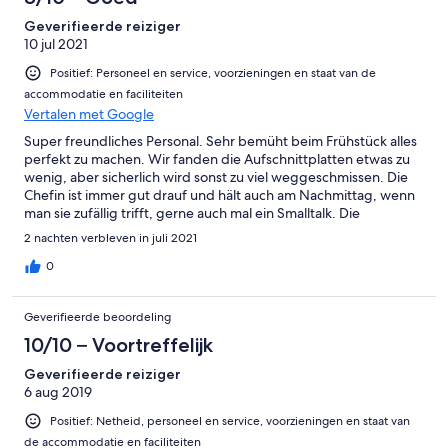
Geverifieerde reiziger
10 jul 2021
Positief: Personeel en service, voorzieningen en staat van de
accommodatie en faciliteiten
Vertalen met Google
Super freundliches Personal. Sehr bemüht beim Frühstück alles
perfekt zu machen. Wir fanden die Aufschnittplatten etwas zu
wenig, aber sicherlich wird sonst zu viel weggeschmissen. Die
Chefin ist immer gut drauf und hält auch am Nachmittag, wenn
man sie zufällig trifft, gerne auch mal ein Smalltalk. Die
Wohnungen sind schön eingerichtet. Aber man hätte, nach der
2 nachten verbleven in juli 2021
Coronazwangspause, auch mal entstauben könne. Vorallen die
Spinnenweben an den Decken, die wirklich durch die gesamte
0
Wohnung gehen ;) Parken direkt vor der Wohnung ist super
bequem. Und die Nähe nach Holland ist fantastisch :D Wir
Geverifieerde beoordeling
kommen sicher wieder!
10/10 – Voortreffelijk
Geverifieerde reiziger
6 aug 2019
Positief: Netheid, personeel en service, voorzieningen en staat van
de accommodatie en faciliteiten