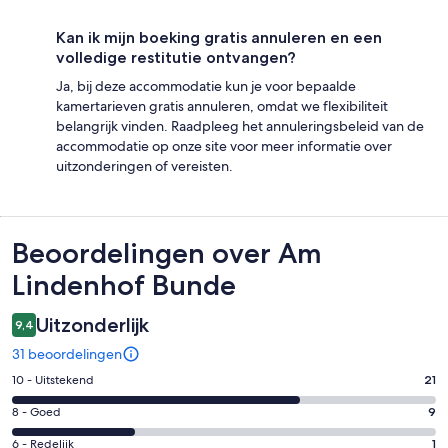
Kan ik mijn boeking gratis annuleren en een
volledige restitutie ontvangen?
Ja, bij deze accommodatie kun je voor bepaalde
kamertarieven gratis annuleren, omdat we flexibiliteit
belangrijk vinden. Raadpleeg het annuleringsbeleid van de
accommodatie op onze site voor meer informatie over
uitzonderingen of vereisten.
Beoordelingen
Beoordelingen over Am
Lindenhof Bunde
Uitzonderlijk
9,4
31 beoordelingen
Gastenscore:
10 - Uitstekend
21
10
Gastenscore:
8 - Goed
9
-
8
Uitstekend.
Gastenscore:
6 - Redelijk
1