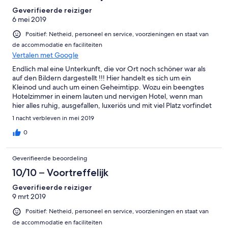
Geverifieerde reiziger
6 mei 2019
Positief: Netheid, personeel en service, voorzieningen en staat van
de accommodatie en faciliteiten
Vertalen met Google
Endlich mal eine Unterkunft, die vor Ort noch schöner war als
auf den Bildern dargestellt !!! Hier handelt es sich um ein
Kleinod und auch um einen Geheimtipp. Wozu ein beengtes
Hotelzimmer in einem lauten und nervigen Hotel, wenn man
hier alles ruhig, ausgefallen, luxeriös und mit viel Platz vorfindet
? Gute Restaurants gibt es in Bunde genug und man fährt
1 nacht verbleven in mei 2019
dorthin in max. 5 min. Ein sehr, sehr tolles Frühstück und eine
nette Gästebetreuung runden das Ganze ab, so dass wir auf alle
0
Fälle wiederkommen. Ideal auch zum Marktbesuch samt
Stadtbummel in Winschoten / Groningen. LG Familie aus
Geverifieerde beoordeling
Cuxhaven (54 + 49 J)
10/10 – Voortreffelijk
Geverifieerde reiziger
9 mrt 2019
Positief: Netheid, personeel en service, voorzieningen en staat van
de accommodatie en faciliteiten