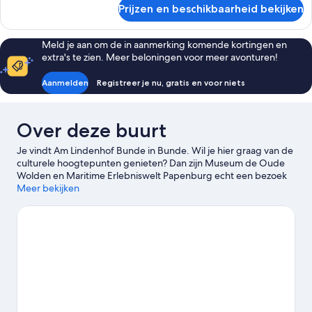
over
Prijzen en beschikbaarheid bekijken
Appartement
Meld je aan om de in aanmerking komende kortingen en
extra's te zien. Meer beloningen voor meer avonturen!
Aanmelden
Registreer je nu, gratis en voor niets
Over deze buurt
Je vindt Am Lindenhof Bunde in Bunde. Wil je hier graag van de
culturele hoogtepunten genieten? Dan zijn Museum de Oude
Wolden en Maritime Erlebniswelt Papenburg echt een bezoek
waard. Een aantal andere attracties in de omgeving vind je bij
Meer bekijken
Labyrint en Dinopark Landgoed Tenaxx. Rondvaarten is een
geweldige manier om van het water in de omgeving te
genieten. Als je liever een activiteit in de natuur hebt, ga je in de
buurt wandel- en fietsroutes afleggen.
Bekijk onze reisgids voor
Bunde
Meer B&B's in Bunde