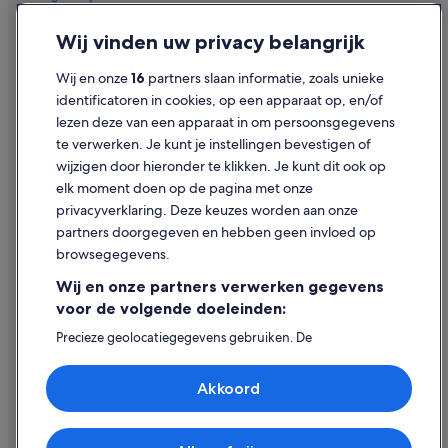
Hotels in Cramant
Privacy
Wij vinden uw privacy belangrijk
Hotels in de buurt van Chalons-Vatry
Cookies
Hotels in Chouilly
Wij en onze
16
partners slaan informatie, zoals unieke
Gebruiksvoorwaarden
identificatoren in cookies, op een apparaat op, en/of
Hotels in de buurt van Wijnhuis Champagne Perrot-Batteux et Filles
lezen deze van een apparaat in om persoonsgegevens
Juridische informatie/Contact
Hotels in Châlons-en-Champagne
te verwerken. Je kunt je instellingen bevestigen of
Inhoudsrichtlijnen en inhoud rapporteren
Hotels in Pleurs
wijzigen door hieronder te klikken. Je kunt dit ook op
elk moment doen op de pagina met onze
Hotels in de buurt van Champagne Launois
Hulp
privacyverklaring. Deze keuzes worden aan onze
partners doorgegeven en hebben geen invloed op
Contact
browsegegevens.
Je boeking wijzigen of annuleren
Wij en onze partners verwerken gegevens
Restitutieproces en tijdsbestek
voor de volgende doeleinden:
Boek een vlucht met airlinetegoed
Precieze geolocatiegegevens gebruiken. De
apparaatkenmerken actief scannen ter identificatie.
Internationale reisdocumenten
Informatie op een apparaat opslaan en/of openen.
Akkoord
Gepersonaliseerde advertenties en content, advertentie-
en contentmetingen, doelgroepenonderzoek en
ontwikkeling van diensten.
Partnerlijst (derden)