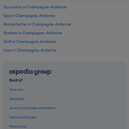
Duurzame in Champagne-Ardenne
Spa in Champagne-Ardenne
Romantische in Champagne-Ardenne
Boetiek in Champagne-Ardenne
Golf in Champagne-Ardenne
Luxe in Champagne-Ardenne
Familie in Champagne-Ardenne
Hotels met restaurant in Bergères-les-Vertus
Luxe in Châlons-en-Champagne
Bedrijf
Particuliere vakantiehuizen in Le Mesnil-sur-Oger
Over ons
Particuliere vakantiehuizen in Station Chalons-en-Champagne
Mairy-sur-Marne
Vacatures
Boomhutten in Champagne-Ardenne
Je accommodatie adverteren
Relais & Chateaux-hotels in Champagne-Ardenne
Samenwerkingen
Hotels met 5 sterren in Vertus
Persruimte