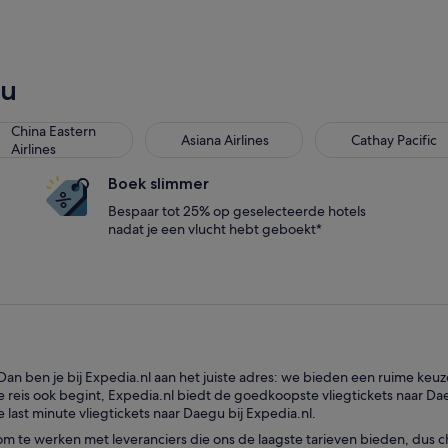
gu
na Eastern Airlines
Asiana Airlines
Cathay Pacific
China Eastern
Asiana Airlines
Cathay Pacific
Airlines
Boek slimmer
Bespaar tot 25% op geselecteerde hotels
nadat je een vlucht hebt geboekt*
an ben je bij Expedia.nl aan het juiste adres: we bieden een ruime keu
e reis ook begint, Expedia.nl biedt de goedkoopste vliegtickets naar Da
 last minute vliegtickets naar Daegu bij Expedia.nl.
om te werken met leveranciers die ons de laagste tarieven bieden, dus 