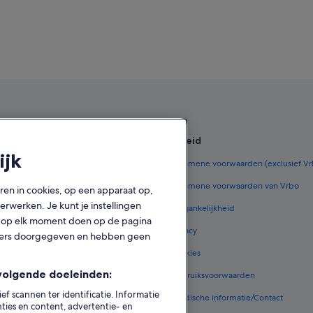
en
Beleid
ijk
derland
Algemene voorwaarden (exclusief V
ederland
Algemene voorwaarden van Vrbo
oren in cookies, op een apparaat op,
rwerken. Je kunt je instellingen
zen in Nederland
Toegankelijkheid
ook op elk moment doen op de pagina
 in Nederland
Privacy
tners doorgegeven en hebben geen
e vluchten
Cookies
volgende doeleinden:
 in Nederland
Gebruiksvoorwaarden
 scannen ter identificatie. Informatie
ommodatietypes
Juridische informatie/Contact
ies en content, advertentie- en