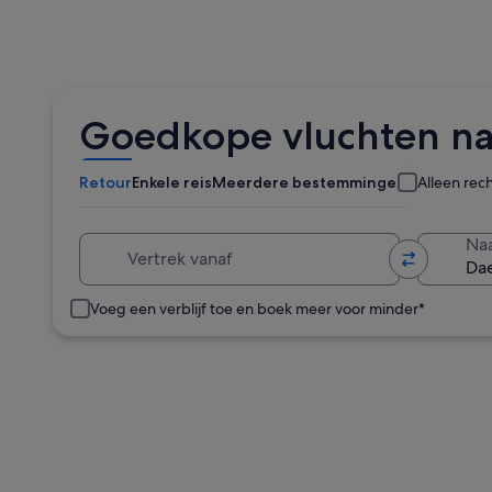
Goedkope vluchten n
Retour
Enkele reis
Meerdere bestemmingen
Alleen rec
Vertrek vanaf
Na
Voeg een verblijf toe en boek meer voor minder*