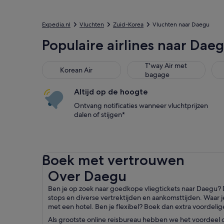
Expedia.nl
Vluchten
Zuid-Korea
Vluchten naar Daegu
Populaire airlines naar Dae
Korean Air
T'way Air met bagage
Chi
T'way Air met
Korean Air
bagage
Altijd op de hoogte
Ontvang notificaties wanneer vluchtprijzen
dalen of stijgen*
Boek met vertrouwen
Over Daegu
Over Daegu
Ben je op zoek naar goedkope vliegtickets naar Daegu? D
stops en diverse vertrektijden en aankomsttijden. Waar j
met een hotel. Ben je flexibel? Boek dan extra voordelige
Als grootste online reisbureau hebben we het voordeel 