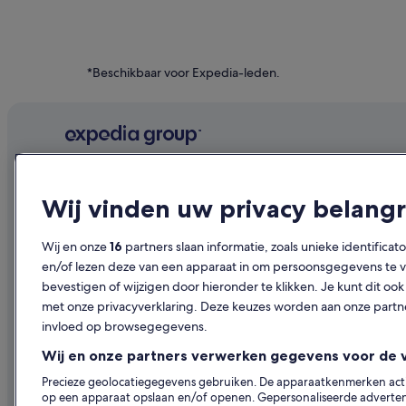
*Beschikbaar voor Expedia-leden.
Bedrijf
Ontdekk
Wij vinden uw privacy belangr
Over ons
Reisgids Ne
Vacatures
Hotels in N
Wij en onze
16
partners slaan informatie, zoals unieke identificat
en/of lezen deze van een apparaat in om persoonsgegevens te ve
Je accommodatie adverteren
Vakantiehui
bevestigen of wijzigen door hieronder te klikken. Je kunt dit 
Samenwerkingen
Op vakantie
met onze privacyverklaring. Deze keuzes worden aan onze par
invloed op browsegegevens.
Persruimte
Binnenlands
Wij en onze partners verwerken gegevens voor de 
Adverteren
Autoverhuur
Precieze geolocatiegegevens gebruiken. De apparaatkenmerken actief
Andere acc
op een apparaat opslaan en/of openen. Gepersonaliseerde advertent