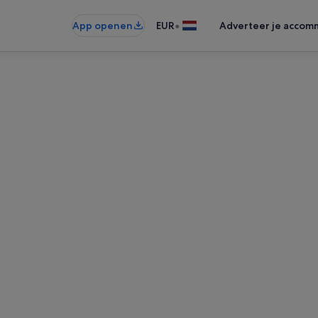
•
App openen
EUR
Adverteer je accom