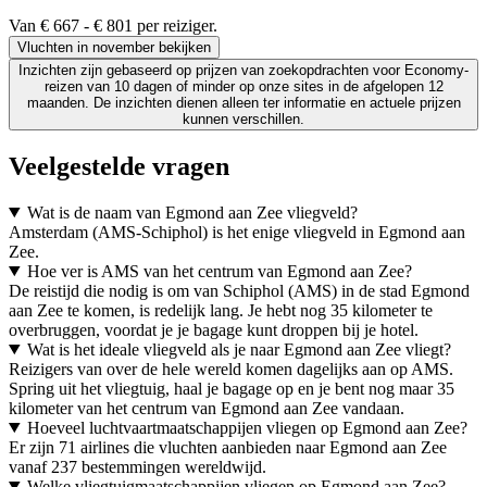
Van € 667 - € 801 per reiziger.
Vluchten in november bekijken
Inzichten zijn gebaseerd op prijzen van zoekopdrachten voor Economy-
reizen van 10 dagen of minder op onze sites in de afgelopen 12
maanden. De inzichten dienen alleen ter informatie en actuele prijzen
kunnen verschillen.
Veelgestelde vragen
Wat is de naam van Egmond aan Zee vliegveld?
Amsterdam (AMS-Schiphol) is het enige vliegveld in Egmond aan
Zee.
Hoe ver is AMS van het centrum van Egmond aan Zee?
De reistijd die nodig is om van Schiphol (AMS) in de stad Egmond
aan Zee te komen, is redelijk lang. Je hebt nog 35 kilometer te
overbruggen, voordat je je bagage kunt droppen bij je hotel.
Wat is het ideale vliegveld als je naar Egmond aan Zee vliegt?
Reizigers van over de hele wereld komen dagelijks aan op AMS.
Spring uit het vliegtuig, haal je bagage op en je bent nog maar 35
kilometer van het centrum van Egmond aan Zee vandaan.
Hoeveel luchtvaartmaatschappijen vliegen op Egmond aan Zee?
Er zijn 71 airlines die vluchten aanbieden naar Egmond aan Zee
vanaf 237 bestemmingen wereldwijd.
Welke vliegtuigmaatschappijen vliegen op Egmond aan Zee?