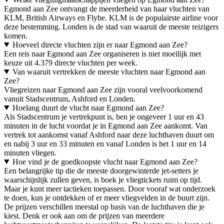
Egmond aan Zee ontvangt de meerderheid van haar vluchten van
KLM, British Airways en Flybe. KLM is de populairste airline voor
deze bestemming. Londen is de stad van waaruit de meeste reizigers
komen.
Hoeveel directe vluchten zijn er naar Egmond aan Zee?
Een reis naar Egmond aan Zee organiseren is niet moeilijk met
keuze uit 4.379 directe vluchten per week.
Van waaruit vertrekken de meeste vluchten naar Egmond aan
Zee?
Vliegreizen naar Egmond aan Zee zijn vooral veelvoorkomend
vanuit Stadscentrum, Ashford en Londen.
Hoelang duurt de vlucht naar Egmond aan Zee?
Als Stadscentrum je vertrekpunt is, ben je ongeveer 1 uur en 43
minuten in de lucht voordat je in Egmond aan Zee aankomt. Van
vertrek tot aankomst vanaf Ashford naar deze luchthaven duurt om
en nabij 3 uur en 33 minuten en vanaf Londen is het 1 uur en 14
minuten vliegen.
Hoe vind je de goedkoopste vlucht naar Egmond aan Zee?
Een belangrijke tip die de meeste doorgewinterde jet-setters je
waarschijnlijk zullen geven, is boek je vliegtickets ruim op tijd.
Maar je kunt meer tactieken toepassen. Door vooraf wat onderzoek
te doen, kun je ontdekken of er meer vliegvelden in de buurt zijn.
De prijzen verschillen meestal op basis van de luchthaven die je
kiest. Denk er ook aan om de prijzen van meerdere