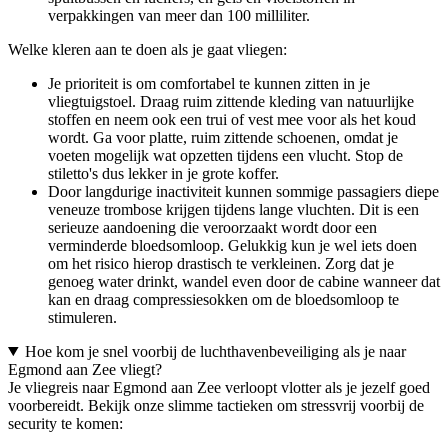
verpakkingen van meer dan 100 milliliter.
Welke kleren aan te doen als je gaat vliegen:
Je prioriteit is om comfortabel te kunnen zitten in je
vliegtuigstoel. Draag ruim zittende kleding van natuurlijke
stoffen en neem ook een trui of vest mee voor als het koud
wordt. Ga voor platte, ruim zittende schoenen, omdat je
voeten mogelijk wat opzetten tijdens een vlucht. Stop de
stiletto's dus lekker in je grote koffer.
Door langdurige inactiviteit kunnen sommige passagiers diepe
veneuze trombose krijgen tijdens lange vluchten. Dit is een
serieuze aandoening die veroorzaakt wordt door een
verminderde bloedsomloop. Gelukkig kun je wel iets doen
om het risico hierop drastisch te verkleinen. Zorg dat je
genoeg water drinkt, wandel even door de cabine wanneer dat
kan en draag compressiesokken om de bloedsomloop te
stimuleren.
Hoe kom je snel voorbij de luchthavenbeveiliging als je naar
Egmond aan Zee vliegt?
Je vliegreis naar Egmond aan Zee verloopt vlotter als je jezelf goed
voorbereidt. Bekijk onze slimme tactieken om stressvrij voorbij de
security te komen: