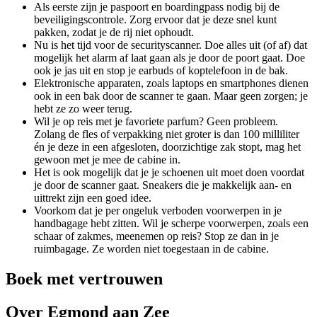
Als eerste zijn je paspoort en boardingpass nodig bij de
beveiligingscontrole. Zorg ervoor dat je deze snel kunt
pakken, zodat je de rij niet ophoudt.
Nu is het tijd voor de securityscanner. Doe alles uit (of af) dat
mogelijk het alarm af laat gaan als je door de poort gaat. Doe
ook je jas uit en stop je earbuds of koptelefoon in de bak.
Elektronische apparaten, zoals laptops en smartphones dienen
ook in een bak door de scanner te gaan. Maar geen zorgen; je
hebt ze zo weer terug.
Wil je op reis met je favoriete parfum? Geen probleem.
Zolang de fles of verpakking niet groter is dan 100 milliliter
én je deze in een afgesloten, doorzichtige zak stopt, mag het
gewoon met je mee de cabine in.
Het is ook mogelijk dat je je schoenen uit moet doen voordat
je door de scanner gaat. Sneakers die je makkelijk aan- en
uittrekt zijn een goed idee.
Voorkom dat je per ongeluk verboden voorwerpen in je
handbagage hebt zitten. Wil je scherpe voorwerpen, zoals een
schaar of zakmes, meenemen op reis? Stop ze dan in je
ruimbagage. Ze worden niet toegestaan in de cabine.
Boek met vertrouwen
Over Egmond aan Zee