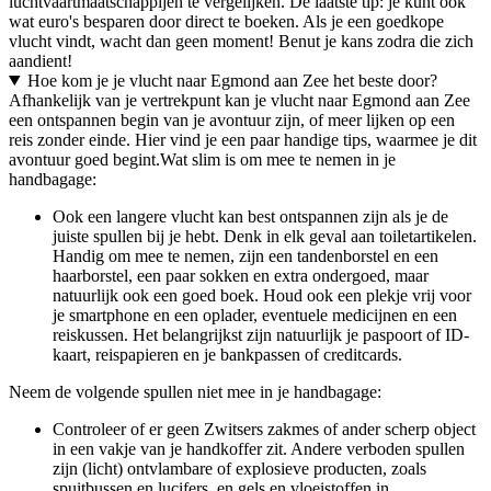
luchtvaartmaatschappijen te vergelijken. De laatste tip: je kunt ook
wat euro's besparen door direct te boeken. Als je een goedkope
vlucht vindt, wacht dan geen moment! Benut je kans zodra die zich
aandient!
Hoe kom je je vlucht naar Egmond aan Zee het beste door?
Afhankelijk van je vertrekpunt kan je vlucht naar Egmond aan Zee
een ontspannen begin van je avontuur zijn, of meer lijken op een
reis zonder einde. Hier vind je een paar handige tips, waarmee je dit
avontuur goed begint.
Wat slim is om mee te nemen in je
handbagage:
Ook een langere vlucht kan best ontspannen zijn als je de
juiste spullen bij je hebt. Denk in elk geval aan toiletartikelen.
Handig om mee te nemen, zijn een tandenborstel en een
haarborstel, een paar sokken en extra ondergoed, maar
natuurlijk ook een goed boek. Houd ook een plekje vrij voor
je smartphone en een oplader, eventuele medicijnen en een
reiskussen. Het belangrijkst zijn natuurlijk je paspoort of ID-
kaart, reispapieren en je bankpassen of creditcards.
Neem de volgende spullen niet mee in je handbagage:
Controleer of er geen Zwitsers zakmes of ander scherp object
in een vakje van je handkoffer zit. Andere verboden spullen
zijn (licht) ontvlambare of explosieve producten, zoals
spuitbussen en lucifers, en gels en vloeistoffen in