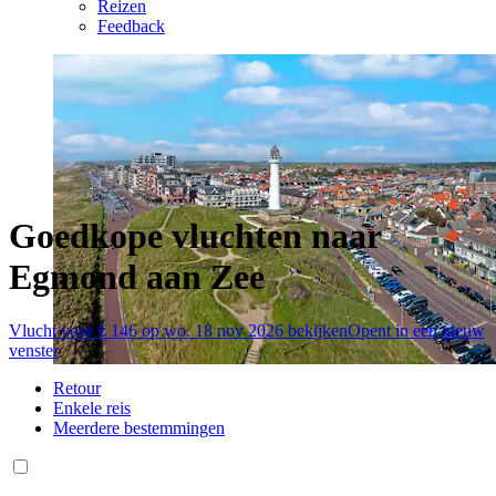
Reizen
Feedback
Goedkope vluchten naar
Egmond aan Zee
Vlucht voor € 146 op wo. 18 nov 2026 bekijken
Opent in een nieuw
venster
Retour
Enkele reis
Meerdere bestemmingen