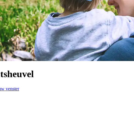
tsheuvel
uw venster