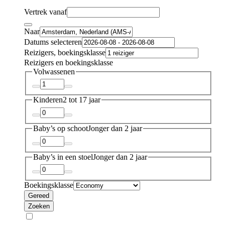
Vertrek vanaf
Naar
Datums selecteren
Reizigers, boekingsklasse
Reizigers en boekingsklasse
Volwassenen
Kinderen
2 tot 17 jaar
Baby’s op schoot
Jonger dan 2 jaar
Baby’s in een stoel
Jonger dan 2 jaar
Boekingsklasse
Gereed
Zoeken