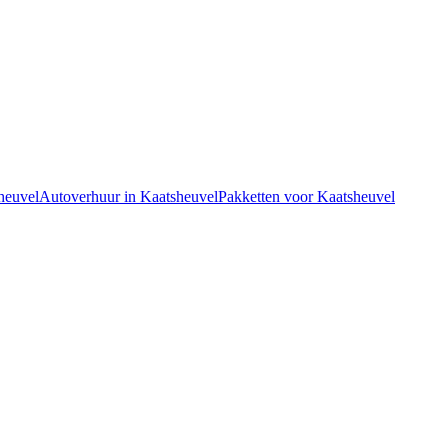
sheuvel
Autoverhuur in Kaatsheuvel
Pakketten voor Kaatsheuvel