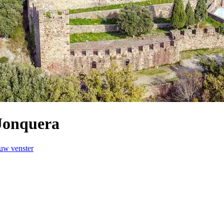
Jonquera
euw venster