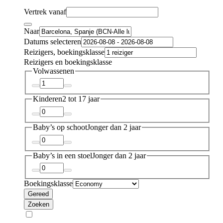
Vertrek vanaf
Naar
Datums selecteren
Reizigers, boekingsklasse
Reizigers en boekingsklasse
Volwassenen
Kinderen
2 tot 17 jaar
Baby’s op schoot
Jonger dan 2 jaar
Baby’s in een stoel
Jonger dan 2 jaar
Boekingsklasse
Gereed
Zoeken