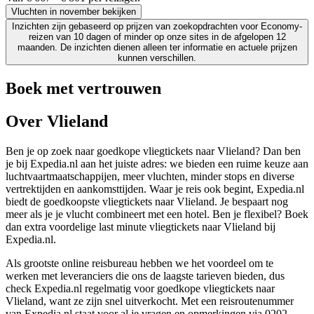
Vluchten in november bekijken
Inzichten zijn gebaseerd op prijzen van zoekopdrachten voor Economy-
reizen van 10 dagen of minder op onze sites in de afgelopen 12
maanden. De inzichten dienen alleen ter informatie en actuele prijzen
kunnen verschillen.
Boek met vertrouwen
Over Vlieland
Ben je op zoek naar goedkope vliegtickets naar Vlieland? Dan ben
je bij Expedia.nl aan het juiste adres: we bieden een ruime keuze aan
luchtvaartmaatschappijen, meer vluchten, minder stops en diverse
vertrektijden en aankomsttijden. Waar je reis ook begint, Expedia.nl
biedt de goedkoopste vliegtickets naar Vlieland. Je bespaart nog
meer als je je vlucht combineert met een hotel. Ben je flexibel? Boek
dan extra voordelige last minute vliegtickets naar Vlieland bij
Expedia.nl.
Als grootste online reisbureau hebben we het voordeel om te
werken met leveranciers die ons de laagste tarieven bieden, dus
check Expedia.nl regelmatig voor goedkope vliegtickets naar
Vlieland, want ze zijn snel uitverkocht. Met een reisroutenummer
van Expedia.nl staat voor al je vragen en opmerkingen via 0202