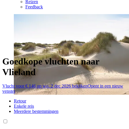
Reizen
Feedback
Goedkope vluchten naar
Vlieland
Vlucht voor € 146 op wo. 2 dec 2026 bekijken
Opent in een nieuw
venster
Retour
Enkele reis
Meerdere bestemmingen