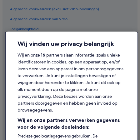
Algemene voorwaarden (exclusief Vrbo-boekingen)
Algemene voorwaarden van Vrbo
Toegankelijkheid
Privacy
Wij vinden uw privacy belangrijk
Cookies
Wij en onze
16
partners slaan informatie, zoals unieke
Gebruiksvoorwaarden
identificatoren in cookies, op een apparaat op, en/of
lezen deze van een apparaat in om persoonsgegevens
Juridische informatie/Contact
te verwerken. Je kunt je instellingen bevestigen of
Inhoudsrichtlijnen en inhoud rapporteren
wijzigen door hieronder te klikken. Je kunt dit ook op
elk moment doen op de pagina met onze
Hulp
privacyverklaring. Deze keuzes worden aan onze
partners doorgegeven en hebben geen invloed op
Contact
browsegegevens.
Je boeking wijzigen of annuleren
Wij en onze partners verwerken gegevens
Restitutieproces en tijdsbestek
voor de volgende doeleinden:
Boek een vlucht met airlinetegoed
Precieze geolocatiegegevens gebruiken. De