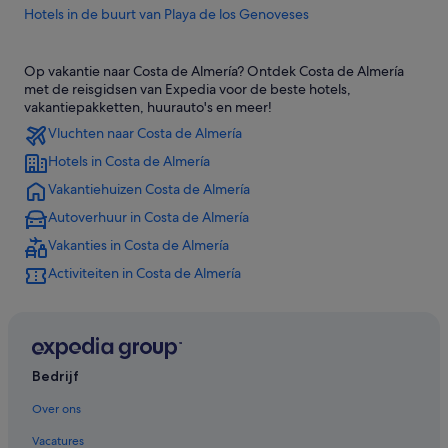
Hotels in de buurt van Playa de los Genoveses
Hotels in de buurt van San Jose Strand
Op vakantie naar Costa de Almería? Ontdek Costa de Almería
Hotels in de buurt van Strand van El Toyo
met de reisgidsen van Expedia voor de beste hotels,
Hotels in de buurt van Strand van Cabo de Gata
vakantiepakketten, huurauto's en meer!
Vluchten naar Costa de Almería
Hotels in Costa de Almería
Vakantiehuizen Costa de Almería
Autoverhuur in Costa de Almería
Vakanties in Costa de Almería
Activiteiten in Costa de Almería
Bedrijf
Over ons
Vacatures