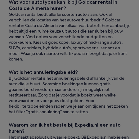
Wat voor autotypes kan ik bij Goldcar rental in
Costa de Almería huren?
Goldcar rental biedt allerlei soorten auto's aan. Ook al
verschillen de locaties van het autoverhuurbedrijf Goldcar
rental in Costa de Almería van elkaar wat betreft hun aanbod, je
hebt altijd een ruime keuze uit auto's die aansluiten bij jouw
wensen. Vind opties voor verschillende budgetten en
voorkeuren. Kies uit goedkope, luxury of mid-range auto's,
SUV's, cabriolets, hybride auto's, sportwagens, sedans en
meer. Waar je ook naartoe wilt, Expedia.nl zorgt dat je er kunt
komen.
Wat is het annuleringsbeleid?
Bij Goldcar rental is het annuleringsbeleid afhankelijk van de
auto die je huurt. Sommige boekingen kunnen gratis
geannuleerd worden, maar andere zijn mogelijk niet-
restitueerbaar. Zorg dat je voordat je boekt weet welke
voorwaarden er voor jouw deal gelden. Voor
flexibiliteitsdoeleinden raden we je aan om tijdens het zoeken
het filter “gratis annulering” aan te zetten.
Waarom kan ik het beste bij Expedia.nl een auto
huren?
Het maakt absoluut uit waar je boekt. Bij Expedia.nl heb je een