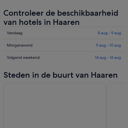
Controleer de beschikbaarheid
van hotels in Haaren
Prijzen
Vandaag
8 aug - 9 aug
in
Haaren
Prijzen
Morgenavond
9 aug - 10 aug
voor
in
vanavond,
Haaren
Prijzen
Volgend weekend
14 aug - 16 aug
8
voor
in
aug
morgenavond,
Haaren
Steden in de buurt van Haaren
-
9
voor
9
aug
volgend
aug,
-
weekend,
bekijken
10
14
aug,
aug
bekijken
-
16
aug,
bekijken