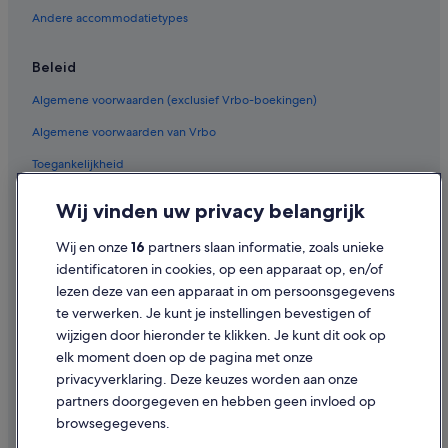
Chalets in Oisterwijk
Andere accommodatietypes
Campings en stacaravans in Oisterwijk
Pensions in Oisterwijk
Beleid
Villa's in Oisterwijk
Algemene voorwaarden (exclusief Vrbo-boekingen)
B&B in Oisterwijk
Algemene voorwaarden van Vrbo
Cottages in Heukelom
Toegankelijkheid
Blokhutten in Heukelom
Privacy
Wij vinden uw privacy belangrijk
Appartementen in Station Oisterwijk
Cookies
Aparthotels in Udenhout
Wij en onze
16
partners slaan informatie, zoals unieke
Gebruiksvoorwaarden
identificatoren in cookies, op een apparaat op, en/of
Vakantieparken in Udenhout
lezen deze van een apparaat in om persoonsgegevens
Juridische informatie/Contact
Pensions in Udenhout
te verwerken. Je kunt je instellingen bevestigen of
Inhoudsrichtlijnen en inhoud rapporteren
Campings en stacaravans in Udenhout
wijzigen door hieronder te klikken. Je kunt dit ook op
elk moment doen op de pagina met onze
Appartementen in Udenhout
Hulp
privacyverklaring. Deze keuzes worden aan onze
Campings en stacaravans in Biezenmortel
partners doorgegeven en hebben geen invloed op
Contact
Particuliere vakantiehuizen in Biezenmortel
browsegegevens.
Je boeking wijzigen of annuleren