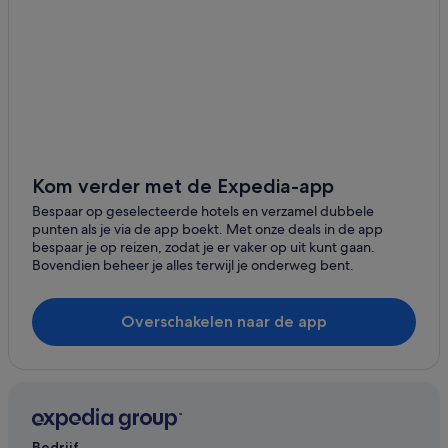
Fletcher-Hotels in Helvoirt
Fletcher-Hotels in Biezenmortel
Bastion Hotels in Oisterwijk
Van der Valk Hotels in Oisterwijk
Best Western-hotels in Oisterwijk
Nh Hotels in Oisterwijk
Kom verder met de Expedia-app
Amrath Hotels in Oisterwijk
Bespaar op geselecteerde hotels en verzamel dubbele
punten als je via de app boekt. Met onze deals in de app
Fletcher-Hotels in Oisterwijk
bespaar je op reizen, zodat je er vaker op uit kunt gaan.
Bovendien beheer je alles terwijl je onderweg bent.
Hampshire Hotels in Oisterwijk
Hotels in Udenhout
Overschakelen naar de app
Hotels in Oisterwijk
Hotels in de buurt van Station Oisterwijk
Hotels in Biezenmortel
Hotels in Haaren
Bedrijf
Hotels in Helvoirt