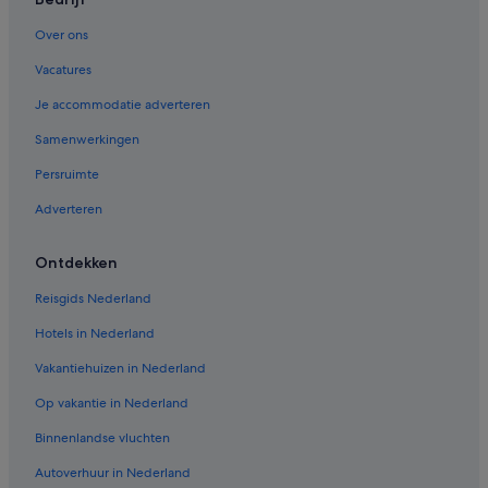
Hotels met 3 sterren in Haaren
Over ons
Hotels met 4 sterren in Oisterwijk
Vacatures
Hotels met 3 sterren in Oisterwijk
Je accommodatie adverteren
Hotels met 5 sterren in Oisterwijk
Samenwerkingen
Hotels met 3 sterren in Biezenmortel
Persruimte
Hotels met 3 sterren in Udenhout
Adverteren
Chalets in Helvoirt
Appartementen in Helvoirt
Ontdekken
Villa's in Helvoirt
Reisgids Nederland
Hotelresorts in Oisterwijk
Hotels in Nederland
Vakantieparken in Oisterwijk
Vakantiehuizen in Nederland
Particuliere vakantiehuizen in Oisterwijk
Op vakantie in Nederland
Landhuizen in Oisterwijk
Binnenlandse vluchten
Woonboten in Oisterwijk
Autoverhuur in Nederland