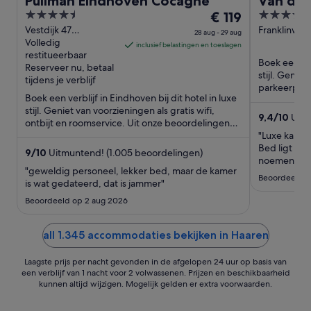
Pullman Eindhoven Cocagne
Van der
4.5
De
4.5
€ 119
A15
out
prijs
out
Vestdijk 47
Franklinweg
28 aug - 29 aug
Eindhoven
Volledig
Gorinchem
of
is
of
inclusief belastingen en toeslagen
restitueerbaar
5
€ 119
5
Boek een ver
Reserveer nu, betaal
per
stijl. Geniet
tijdens je verblijf
nacht
parkeerplaa
Boek een verblijf in Eindhoven bij dit hotel in luxe
...
van
stijl. Geniet van voorzieningen als gratis wifi,
28
9,4
/
10
Uitzo
ontbijt en roomservice. Uit onze beoordelingen
aug
blijkt dat ...
"Luxe kamer 
tot
Bed ligt hee
9
/
10
Uitmuntend! (1.005 beoordelingen)
29
noemen!"
"geweldig personeel, lekker bed, maar de kamer
aug
Beoordeeld o
is wat gedateerd, dat is jammer"
Beoordeeld op 2 aug 2026
all 1.345 accommodaties bekijken in Haaren
Laagste prijs per nacht gevonden in de afgelopen 24 uur op basis van
een verblijf van 1 nacht voor 2 volwassenen. Prijzen en beschikbaarheid
kunnen altijd wijzigen. Mogelijk gelden er extra voorwaarden.