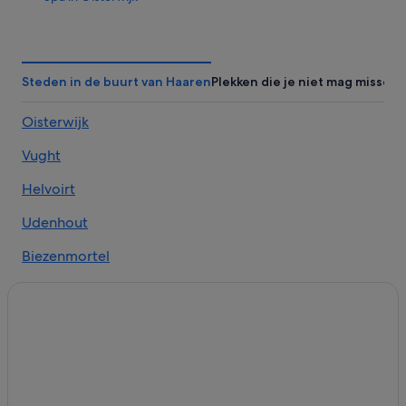
Hotels met restaurant in Oisterwijk
Avonturen in Oisterwijk
Historische in Oisterwijk
Steden in de buurt van Haaren
Plekken die je niet mag missen
Hotels met parkeerplaatsen in Oisterwijk
Oisterwijk
Boetiek in Oisterwijk
Vught
Strand in Oisterwijk
Huisdiervriendelijke in Oisterwijk
Helvoirt
Hotels met casino in Oisterwijk
Udenhout
Hotels met zwembad in Oisterwijk
Biezenmortel
Familie in Oisterwijk
Boxtel
Hotels met fitnessruimte in Oisterwijk
Romantische in Oisterwijk
Fletcher-Hotels in Haaren
Van der Valk Hotels in Haaren
Van der Valk Hotels in Helvoirt