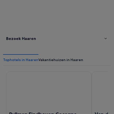
Bezoek Haaren
Tophotels in Haaren
Vakantiehuizen in Haaren
Pullman Eindhoven Cocagne
Van der Val